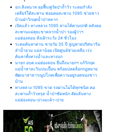
ฉก.สิงหนาท ลุยฟื้นฟูวัดป่าถ้ำวัว ระดมกำลัง
เคลียร์ใต้สะพาน ซ่อมคอสะพาน 1095 ช่วยชาว
บ้านฝ่าวิกฤตน้ำป่าหลาก
เปิดแล้ว ทางหลวง 1095 ผ่านได้ตามปกติ หลังคอ
สะพานแม่สุยะขาดจากน้ำป่า รองผู้ว่าฯ
แม่ฮ่องสอน สั่งเฝ้าระวัง 24 ชั่วโมง
ระดมค้นหาด่วน ชายวัย 35 ปี สูญหายปริศนาริม
ลำน้ำยวม แม่ลาน้อย เปิดศูนย์ช่วยเหลือ เร่ง
ค้นหาทั้งทางน้ำและทางบก
นายก อบต.แม่ฮ่องสอน ยื่นถึงนายกฯ แก้วิกฤต
แม่น้ำสาละวินปนเปื้อน พร้อมปลดล็อกกฎหมาย
พัฒนาสาธารณูปโภคเพื่อความอยู่รอดของชาว
บ้าน
ทางหลวง 1095 ขาด รถผ่านไม่ได้ทุกชนิด คอ
สะพานถ้ำวัวทรุด น้ำป่าซัดหนัก ตัดเส้นทาง
แม่ฮ่องสอน–ปางมะผ้า–ปาย