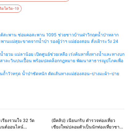
ติดโควิด-19
ยร์ใต้สะพาน ซ่อมคอสะพาน 1095 ช่วยชาวบ้านฝ่าวิกฤตน้ำป่าหลาก
นแม่สุยะขาดจากน้ำป่า รองผู้ว่าฯ แม่ฮ่องสอน สั่งเฝ้าระวัง 24
ำยวม แม่ลาน้อย เปิดศูนย์ช่วยเหลือ เร่งค้นหาทั้งทางน้ำและทางบก
น้ำสาละวินปนเปื้อน พร้อมปลดล็อกกฎหมาย พัฒนาสาธารณูปโภคเพื่อ
้ำวัวทรุด น้ำป่าซัดหนัก ตัดเส้นทางแม่ฮ่องสอน–ปางมะผ้า–ปาย
e
สายธรรมะ-พระเครื่อง
Home
แวดวงตำรวจ
เรียงรวมใจ 32 วัด
(มีคลิป) เนียนกริบ ตำรวจท่องเที่ยว
มนต์ออนไลน์
เชียงใหม่ปลอมตัวเป็นนักท่องเที่ยวชาว
ติในหลวง ร่วมส่งพลัง
เม็กซิโก ล่อซื้อจับต่างด้าวเปิดทัวร์เถื่อน