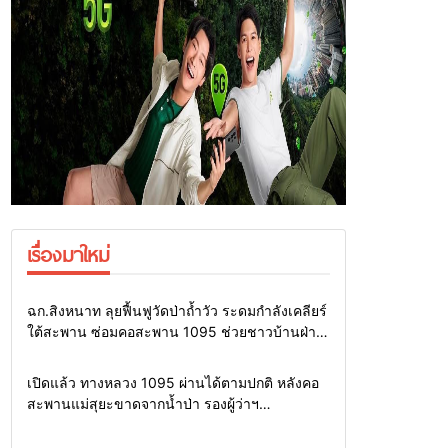
เรื่องมาใหม่
Home
แวดวงทหาร
ฉก.สิงหนาท ลุยฟื้นฟูวัดป่าถ้ำวัว ระดมกำลังเคลียร์
ใต้สะพาน ซ่อมคอสะพาน 1095 ช่วยชาวบ้านฝ่า
วิกฤตน้ำป่าหลาก
Home
รอบรั้วทั่วไทย
เปิดแล้ว ทางหลวง 1095 ผ่านได้ตามปกติ หลังคอ
สะพานแม่สุยะขาดจากน้ำป่า รองผู้ว่าฯ
แม่ฮ่องสอน สั่งเฝ้าระวัง 24 ชั่วโมง