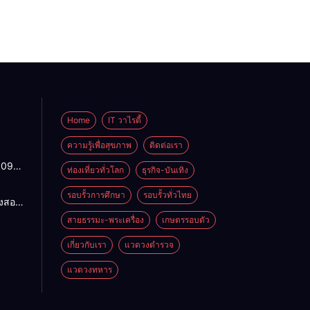
Home
IT วาไรตี้
ความรู้เพื่อสุขภาพ
ติดต่อเรา
1095
ท่องเที่ยวทั่วโลก
ธุรกิจ-บันเทิง
ปกติ
พาน
รอบรั้วการศึกษา
รอบรั้วทั่วไทย
องสอน
ดจาก
ฯ แก้
สายธรรมะ-พระเครื่อง
เกษตรรอบตัว
้ว่าฯ
ำ
สั่ง
น
เกี่ยวกับเรา
แวดวงตำรวจ
4
อมปลด
แวดวงทหาร
าย
โภค