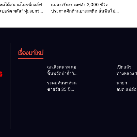
ายเป็นพระราชกุศล
รับบทไกด์ผิดกฎหมาย
Home
ธุรกิจ-บันเทิง
Home
รอบรั้วทั่วไทย
งใหม่ได้สนามไดรฟ์กอล์ฟ
แม่สะเรียงรวมพลัง 2,000 ชีวิต
สปอร์ต พลัส” ทุ่มงบกว่า
ประกาศศึกต้านยาเสพติด ลั่นฟันไม่
128 เลน ยกระดับสู่
เลี้ยงหากเจ้าหน้าที่รัฐเอี่ยว
style Destination
เรื่องมาใหม่
ฉก.สิงหนาท ลุย
เปิดแล้ว
ฟื้นฟูวัดป่าถ้ำวัว
ทางหลวง 
ระดมกำลัง
ผ่านได้ตาม
ระดมค้นหาด่วน
นายก
เคลียร์ใต้สะพาน
หลังคอสะ
ชายวัย 35 ปี
อบต.แม่ฮ่
ซ่อมคอสะพาน
แม่สุยะขา
สูญหายปริศนา
ยื่นถึงนายก
1095 ช่วยชาว
น้ำป่า รองผู
ริมลำน้ำยวม
วิกฤตแม่น้
บ้านฝ่าวิกฤต
แม่ฮ่องสอน 
แม่ลาน้อย เปิด
สาละวินป
น้ำป่าหลาก
เฝ้าระวัง 2
ศูนย์ช่วยเหลือ
เปื้อน พร้
ชั่วโมง
เร่งค้นหาทั้งทาง
ล็อกกฎหม
น้ำและทางบก
พัฒนา
สาธารณูป