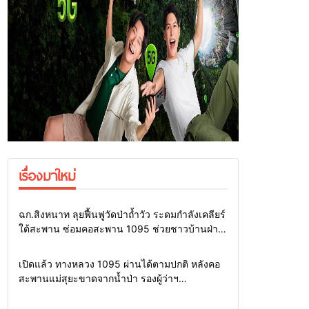
เรื่องมาใหม่
Home
แวดวงทหาร
ฉก.สิงหนาท ลุยฟื้นฟูวัดป่าถ้ำวัว ระดมกำลังเคลียร์
ใต้สะพาน ซ่อมคอสะพาน 1095 ช่วยชาวบ้านฝ่า
วิกฤตน้ำป่าหลาก
Home
รอบรั้วทั่วไทย
เปิดแล้ว ทางหลวง 1095 ผ่านได้ตามปกติ หลังคอ
สะพานแม่สุยะขาดจากน้ำป่า รองผู้ว่าฯ
แม่ฮ่องสอน สั่งเฝ้าระวัง 24 ชั่วโมง