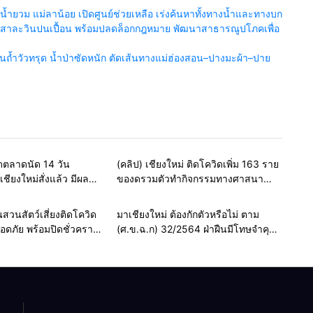
ำยวม แม่ลาน้อย เปิดศูนย์ช่วยเหลือ เร่งค้นหาทั้งทางน้ำและทางบก
น้ำสาละวินปนเปื้อน พร้อมปลดล็อกกฎหมาย พัฒนาสาธารณูปโภคเพื่อ
้ำวัวทรุด น้ำป่าซัดหนัก ตัดเส้นทางแม่ฮ่องสอน–ปางมะผ้า–ปาย
รอบรั้วทั่วไทย
รอบรั้วทั่วไทย
ปิดตลาดนัด 14 วัน
(คลิป) เชียงใหม่ ติดโควิดเพิ่ม 163 ราย
ชียงใหม่สั่งแล้ว มีผล
ของดรวมตัวทำกิจกรรมทางศาสนา
 พ.ค. 64
หลังพบแพร่ในกลุ่มครอบครัว ชุมชน
และที่ทำงานมากขึ้น
รอบรั้วทั่วไทย
รอบรั้วทั่วไทย
สวนสัตว์เสี่ยงติดโควิด
มาเชียงใหม่ ต้องกักตัวหรือไม่ ตาม
อดภัย พร้อมปิดชั่วคราว
(ศ.ข.ฉ.ก) 32/2564 ฝ่าฝืนมีโทษจำคุก
ด
ไม่เกิน 1 ปี ปรับไม่เกิน 1 แสนบาท หรือ
ทั้งจำทั้งปรับ