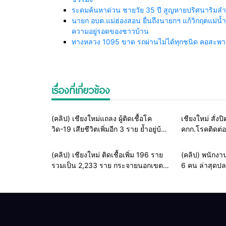
ระดมค้นหาด่วน ชายวัย 35 ปี สูญหายปริศนาริมลำน้
นายก อบต.แม่ฮ่องสอน ยื่นถึงนายกฯ แก้วิกฤตแม่
ความอยู่รอดของชาวบ้าน
ทางหลวง 1095 ขาด รถผ่านไม่ได้ทุกชนิด คอสะพานถ
เรื่องที่เกี่ยวข้อง
รอบรั้วทั่วไทย
(คลิป) เชียงใหม่แถลง ผู้ติดเชื้อโค
เชียงใหม่ สั่ง
วิด-19 เสียชีวิตเพิ่มอีก 3 ราย ย้ำอยู่บ้าน
คกก.โรคติดต่อเ
หยุดเชื้อ
25 เม.ย. ถึง 8
รอบรั้วทั่วไทย
(คลิป) เชียงใหม่ ติดเชื้อเพิ่ม 196 ราย
(คลิป) พนักงาน
รวมเป็น 2,233 ราย กระจายนอกเขต
6 คน ล่าสุดปล
อำเภอเมืองมากขึ้น
ทำความสะอา