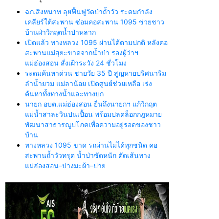
ฉก.สิงหนาท ลุยฟื้นฟูวัดป่าถ้ำวัว ระดมกำลัง
เคลียร์ใต้สะพาน ซ่อมคอสะพาน 1095 ช่วยชาว
บ้านฝ่าวิกฤตน้ำป่าหลาก
เปิดแล้ว ทางหลวง 1095 ผ่านได้ตามปกติ หลังคอ
สะพานแม่สุยะขาดจากน้ำป่า รองผู้ว่าฯ
แม่ฮ่องสอน สั่งเฝ้าระวัง 24 ชั่วโมง
ระดมค้นหาด่วน ชายวัย 35 ปี สูญหายปริศนาริม
ลำน้ำยวม แม่ลาน้อย เปิดศูนย์ช่วยเหลือ เร่ง
ค้นหาทั้งทางน้ำและทางบก
นายก อบต.แม่ฮ่องสอน ยื่นถึงนายกฯ แก้วิกฤต
แม่น้ำสาละวินปนเปื้อน พร้อมปลดล็อกกฎหมาย
พัฒนาสาธารณูปโภคเพื่อความอยู่รอดของชาว
บ้าน
ทางหลวง 1095 ขาด รถผ่านไม่ได้ทุกชนิด คอ
สะพานถ้ำวัวทรุด น้ำป่าซัดหนัก ตัดเส้นทาง
แม่ฮ่องสอน–ปางมะผ้า–ปาย