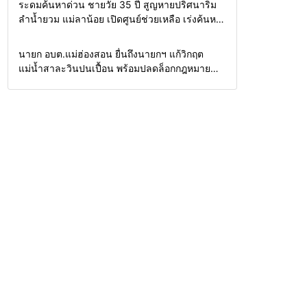
Home
รอบรั้วทั่วไทย
ระดมค้นหาด่วน ชายวัย 35 ปี สูญหายปริศนาริม
ลำน้ำยวม แม่ลาน้อย เปิดศูนย์ช่วยเหลือ เร่งค้นหา
ทั้งทางน้ำและทางบก
Home
รอบรั้วทั่วไทย
นายก อบต.แม่ฮ่องสอน ยื่นถึงนายกฯ แก้วิกฤต
แม่น้ำสาละวินปนเปื้อน พร้อมปลดล็อกกฎหมาย
พัฒนาสาธารณูปโภคเพื่อความอยู่รอดของชาว
บ้าน