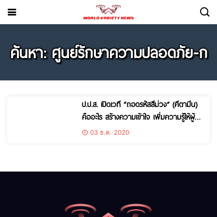
ค้นหา: ศูนย์รักษาความปลอดภัย-ก
ป.ป.ส. เปิดเวที “ถอดรหัสสีม่วง” (คีตามีน)
คืออะไร สร้างความเข้าใจ เพิ่มความรู้ให้ผู้
ปฏิบัติงาน
03 ธ.ค. 2020