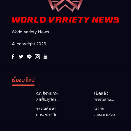
World Variety News
© copyright 2026
เรื่องมาใหม่
ฉก.สิงหนาท
เปิดแล้ว
ลุยฟื้นฟูวัดป่า
ทางหลวง
ถ้ำวัว ระดม
1095 ผ่านได้
ระดมค้นหา
นายก
กำลังเคลียร์
ตามปกติ หลัง
ด่วน ชายวัย
อบต.แม่ฮ่องสอน
ใต้สะพาน
คอสะพานแม่
35 ปี สูญหาย
ยื่นถึงนายกฯ
ซ่อมคอ
สุยะขาดจาก
ปริศนาริมลำ
แก้วิกฤตแม่น้ำ
สะพาน 1095
น้ำป่า รองผู้