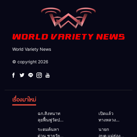
World Variety News
© copyright 2026
เรื่องมาใหม่
ฉก.สิงหนาท
เปิดแล้ว
ลุยฟื้นฟูวัดป่า
ทางหลวง
ถ้ำวัว ระดม
1095 ผ่านได้
ระดมค้นหา
นายก
กำลังเคลียร์
ตามปกติ หลัง
ด่วน ชายวัย
อบต.แม่ฮ่องสอน