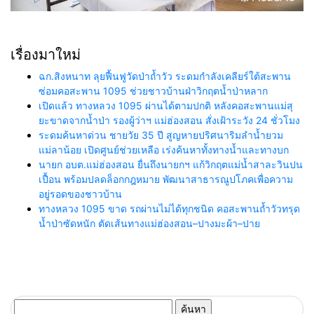
เรื่องมาใหม่
ฉก.สิงหนาท ลุยฟื้นฟูวัดป่าถ้ำวัว ระดมกำลังเคลียร์ใต้สะพาน
ซ่อมคอสะพาน 1095 ช่วยชาวบ้านฝ่าวิกฤตน้ำป่าหลาก
เปิดแล้ว ทางหลวง 1095 ผ่านได้ตามปกติ หลังคอสะพานแม่สุ
ยะขาดจากน้ำป่า รองผู้ว่าฯ แม่ฮ่องสอน สั่งเฝ้าระวัง 24 ชั่วโมง
ระดมค้นหาด่วน ชายวัย 35 ปี สูญหายปริศนาริมลำน้ำยวม
แม่ลาน้อย เปิดศูนย์ช่วยเหลือ เร่งค้นหาทั้งทางน้ำและทางบก
นายก อบต.แม่ฮ่องสอน ยื่นถึงนายกฯ แก้วิกฤตแม่น้ำสาละวินปน
เปื้อน พร้อมปลดล็อกกฎหมาย พัฒนาสาธารณูปโภคเพื่อความ
อยู่รอดของชาวบ้าน
ทางหลวง 1095 ขาด รถผ่านไม่ได้ทุกชนิด คอสะพานถ้ำวัวทรุด
น้ำป่าซัดหนัก ตัดเส้นทางแม่ฮ่องสอน–ปางมะผ้า–ปาย
ค้นหา