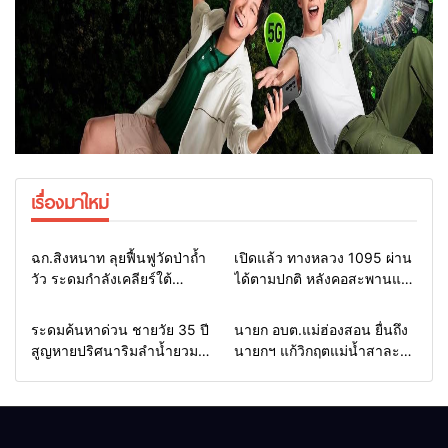
เรื่องมาใหม่
Home
แวดวงทหาร
Home
รอบรั้วทั่วไทย
ฉก.สิงหนาท ลุยฟื้นฟูวัดป่าถ้ำ
เปิดแล้ว ทางหลวง 1095 ผ่าน
วัว ระดมกำลังเคลียร์ใต้
ได้ตามปกติ หลังคอสะพานแม่
สะพาน ซ่อมคอสะพาน 1095
สุยะขาดจากน้ำป่า รองผู้ว่าฯ
ช่วยชาวบ้านฝ่าวิกฤตน้ำป่า
แม่ฮ่องสอน สั่งเฝ้าระวัง 24
Home
รอบรั้วทั่วไทย
Home
รอบรั้วทั่วไทย
ระดมค้นหาด่วน ชายวัย 35 ปี
นายก อบต.แม่ฮ่องสอน ยื่นถึง
หลาก
ชั่วโมง
สูญหายปริศนาริมลำน้ำยวม
นายกฯ แก้วิกฤตแม่น้ำสาละ
แม่ลาน้อย เปิดศูนย์ช่วยเหลือ
วินปนเปื้อน พร้อมปลดล็อก
เร่งค้นหาทั้งทางน้ำและทางบก
กฎหมาย พัฒนา
สาธารณูปโภคเพื่อความอยู่
รอดของชาวบ้าน