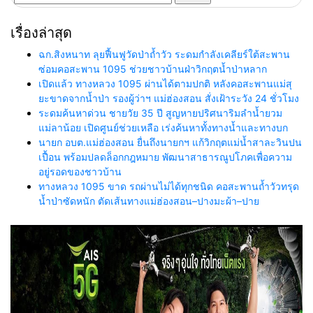
สำหรับ:
เรื่องล่าสุด
ฉก.สิงหนาท ลุยฟื้นฟูวัดป่าถ้ำวัว ระดมกำลังเคลียร์ใต้สะพาน
ซ่อมคอสะพาน 1095 ช่วยชาวบ้านฝ่าวิกฤตน้ำป่าหลาก
เปิดแล้ว ทางหลวง 1095 ผ่านได้ตามปกติ หลังคอสะพานแม่สุ
ยะขาดจากน้ำป่า รองผู้ว่าฯ แม่ฮ่องสอน สั่งเฝ้าระวัง 24 ชั่วโมง
ระดมค้นหาด่วน ชายวัย 35 ปี สูญหายปริศนาริมลำน้ำยวม
แม่ลาน้อย เปิดศูนย์ช่วยเหลือ เร่งค้นหาทั้งทางน้ำและทางบก
นายก อบต.แม่ฮ่องสอน ยื่นถึงนายกฯ แก้วิกฤตแม่น้ำสาละวินปน
เปื้อน พร้อมปลดล็อกกฎหมาย พัฒนาสาธารณูปโภคเพื่อความ
อยู่รอดของชาวบ้าน
ทางหลวง 1095 ขาด รถผ่านไม่ได้ทุกชนิด คอสะพานถ้ำวัวทรุด
น้ำป่าซัดหนัก ตัดเส้นทางแม่ฮ่องสอน–ปางมะผ้า–ปาย