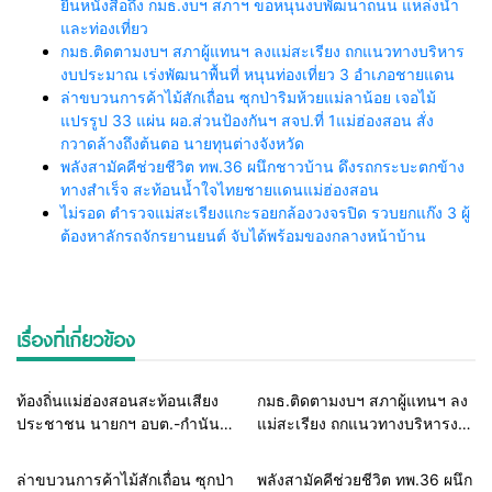
ยื่นหนังสือถึง กมธ.งบฯ สภาฯ ขอหนุนงบพัฒนาถนน แหล่งน้ำ
และท่องเที่ยว
กมธ.ติดตามงบฯ สภาผู้แทนฯ ลงแม่สะเรียง ถกแนวทางบริหาร
งบประมาณ เร่งพัฒนาพื้นที่ หนุนท่องเที่ยว 3 อำเภอชายแดน
ล่าขบวนการค้าไม้สักเถื่อน ซุกป่าริมห้วยแม่ลาน้อย เจอไม้
แปรรูป 33 แผ่น ผอ.ส่วนป้องกันฯ สจป.ที่ 1แม่ฮ่องสอน สั่ง
กวาดล้างถึงต้นตอ นายทุนต่างจังหวัด
พลังสามัคคีช่วยชีวิต ทพ.36 ผนึกชาวบ้าน ดึงรถกระบะตกข้าง
ทางสำเร็จ สะท้อนน้ำใจไทยชายแดนแม่ฮ่องสอน
ไม่รอด ตำรวจแม่สะเรียงแกะรอยกล้องวงจรปิด รวบยกแก๊ง 3 ผู้
ต้องหาลักรถจักรยานยนต์ จับได้พร้อมของกลางหน้าบ้าน
เรื่องที่เกี่ยวข้อง
Home
รอบรั้วทั่วไทย
Home
รอบรั้วทั่วไทย
ท้องถิ่นแม่ฮ่องสอนสะท้อนเสียง
กมธ.ติดตามงบฯ สภาผู้แทนฯ ลง
ประชาชน นายกฯ อบต.-กำนัน
แม่สะเรียง ถกแนวทางบริหารงบ
ยื่นหนังสือถึง กมธ.งบฯ สภาฯ ขอ
ประมาณ เร่งพัฒนาพื้นที่ หนุน
หนุนงบพัฒนาถนน แหล่งน้ำ และ
ท่องเที่ยว 3 อำเภอชายแดน
Home
รอบรั้วทั่วไทย
Home
แวดวงทหาร
ล่าขบวนการค้าไม้สักเถื่อน ซุกป่า
พลังสามัคคีช่วยชีวิต ทพ.36 ผนึก