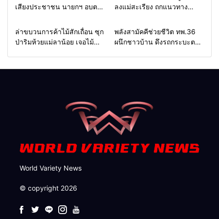
เสียงประชาชน นายกฯ อบต.-
ลงแม่สะเรียง ถกแนวทาง
กำนัน ยื่นหนังสือถึง กมธ.งบฯ
บริหารงบประมาณ เร่งพัฒนา
สภาฯ ขอหนุนงบพัฒนาถนน
พื้นที่ หนุนท่องเที่ยว 3 อำเภอ
Home
รอบรั้วทั่วไทย
Home
แวดวงทหาร
ล่าขบวนการค้าไม้สักเถื่อน ซุก
พลังสามัคคีช่วยชีวิต ทพ.36
แหล่งน้ำ และท่องเที่ยว
ชายแดน
ป่าริมห้วยแม่ลาน้อย เจอไม้
ผนึกชาวบ้าน ดึงรถกระบะตก
แปรรูป 33 แผ่น ผอ.ส่วนป้อ
ข้างทางสำเร็จ สะท้อนน้ำใจ
งกันฯ สจป.ที่ 1แม่ฮ่องสอน สั่ง
ไทยชายแดนแม่ฮ่องสอน
กวาดล้างถึงต้นตอ นายทุนต่าง
จังหวัด
World Variety News
© copyright 2026