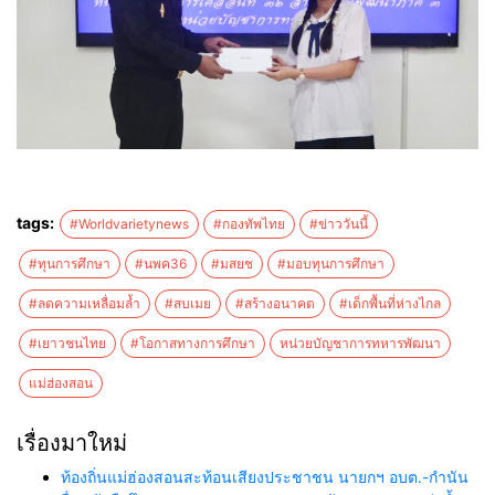
tags:
#Worldvarietynews
#กองทัพไทย
#ข่าววันนี้
#ทุนการศึกษา
#นพค36
#มสยช
#มอบทุนการศึกษา
#ลดความเหลื่อมล้ำ
#สบเมย
#สร้างอนาคต
#เด็กพื้นที่ห่างไกล
#เยาวชนไทย
#โอกาสทางการศึกษา
หน่วยบัญชาการทหารพัฒนา
แม่ฮ่องสอน
เรื่องมาใหม่
ท้องถิ่นแม่ฮ่องสอนสะท้อนเสียงประชาชน นายกฯ อบต.-กำนัน