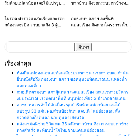
ท่องเที่ยว
ริมห้วยแม่ลาน้อย เจอไม้แปรรูป
ชาวบ้าน ดึงรถกระบะตกข้างทาง
33 แผ่น ผอ.ส่วนป้องกันฯ สจป.ที่
สำเร็จ สะท้อนน้ำใจไทยชายแดน
1แม่ฮ่องสอน สั่งกวาดล้างถึง
แม่ฮ่องสอน
Home
แวดวงตำรวจ
Home
รอบรั้วทั่วไทย
ไม่รอด ตำรวจแม่สะเรียงแกะรอย
กมธ.งบฯ สภาฯ ลงพื้นที่
ต้นตอ นายทุนต่างจังหวัด
กล้องวงจรปิด รวบยกแก๊ง 3 ผู้
แม่สะเรียง ติดตามโครงการน้ำ
ต้องหาลักรถจักรยานยนต์ จับได้
บาดาลแก้ภัยแล้ง เดินหน้ายก
พร้อมของกลางหน้าบ้าน
ระดับน้ำดื่มสะอาดให้ชุมชนบน
พื้นที่สูง
ค้นหา
สำหรับ:
เรื่องล่าสุด
ท้องถิ่นแม่ฮ่องสอนสะท้อนเสียงประชาชน นายกฯ อบต.-กำนัน
ยื่นหนังสือถึง กมธ.งบฯ สภาฯ ขอหนุนงบพัฒนาถนน แหล่งน้ำ
และท่องเที่ยว
กมธ.ติดตามงบฯ สภาผู้แทนฯ ลงแม่สะเรียง ถกแนวทางบริหาร
งบประมาณ เร่งพัฒนาพื้นที่ หนุนท่องเที่ยว 3 อำเภอชายแดน
ล่าขบวนการค้าไม้สักเถื่อน ซุกป่าริมห้วยแม่ลาน้อย เจอไม้
แปรรูป 33 แผ่น ผอ.ส่วนป้องกันฯ สจป.ที่ 1แม่ฮ่องสอน สั่ง
กวาดล้างถึงต้นตอ นายทุนต่างจังหวัด
พลังสามัคคีช่วยชีวิต ทพ.36 ผนึกชาวบ้าน ดึงรถกระบะตกข้าง
ทางสำเร็จ สะท้อนน้ำใจไทยชายแดนแม่ฮ่องสอน