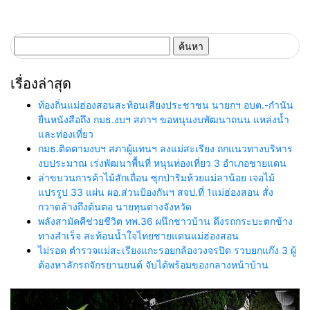
ค้นหา
สำหรับ:
เรื่องล่าสุด
ท้องถิ่นแม่ฮ่องสอนสะท้อนเสียงประชาชน นายกฯ อบต.-กำนัน
ยื่นหนังสือถึง กมธ.งบฯ สภาฯ ขอหนุนงบพัฒนาถนน แหล่งน้ำ
และท่องเที่ยว
กมธ.ติดตามงบฯ สภาผู้แทนฯ ลงแม่สะเรียง ถกแนวทางบริหาร
งบประมาณ เร่งพัฒนาพื้นที่ หนุนท่องเที่ยว 3 อำเภอชายแดน
ล่าขบวนการค้าไม้สักเถื่อน ซุกป่าริมห้วยแม่ลาน้อย เจอไม้
แปรรูป 33 แผ่น ผอ.ส่วนป้องกันฯ สจป.ที่ 1แม่ฮ่องสอน สั่ง
กวาดล้างถึงต้นตอ นายทุนต่างจังหวัด
พลังสามัคคีช่วยชีวิต ทพ.36 ผนึกชาวบ้าน ดึงรถกระบะตกข้าง
ทางสำเร็จ สะท้อนน้ำใจไทยชายแดนแม่ฮ่องสอน
ไม่รอด ตำรวจแม่สะเรียงแกะรอยกล้องวงจรปิด รวบยกแก๊ง 3 ผู้
ต้องหาลักรถจักรยานยนต์ จับได้พร้อมของกลางหน้าบ้าน