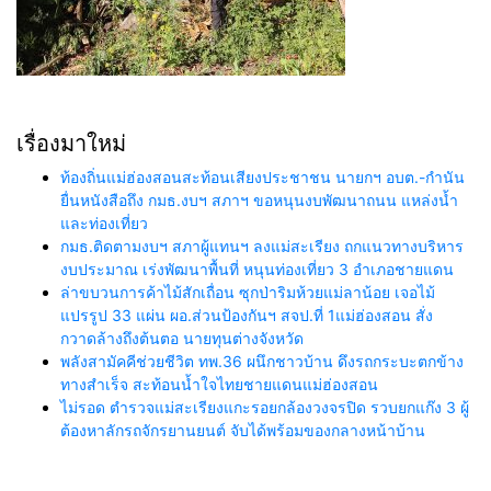
เรื่องมาใหม่
ท้องถิ่นแม่ฮ่องสอนสะท้อนเสียงประชาชน นายกฯ อบต.-กำนัน
ยื่นหนังสือถึง กมธ.งบฯ สภาฯ ขอหนุนงบพัฒนาถนน แหล่งน้ำ
และท่องเที่ยว
กมธ.ติดตามงบฯ สภาผู้แทนฯ ลงแม่สะเรียง ถกแนวทางบริหาร
งบประมาณ เร่งพัฒนาพื้นที่ หนุนท่องเที่ยว 3 อำเภอชายแดน
ล่าขบวนการค้าไม้สักเถื่อน ซุกป่าริมห้วยแม่ลาน้อย เจอไม้
แปรรูป 33 แผ่น ผอ.ส่วนป้องกันฯ สจป.ที่ 1แม่ฮ่องสอน สั่ง
กวาดล้างถึงต้นตอ นายทุนต่างจังหวัด
พลังสามัคคีช่วยชีวิต ทพ.36 ผนึกชาวบ้าน ดึงรถกระบะตกข้าง
ทางสำเร็จ สะท้อนน้ำใจไทยชายแดนแม่ฮ่องสอน
ไม่รอด ตำรวจแม่สะเรียงแกะรอยกล้องวงจรปิด รวบยกแก๊ง 3 ผู้
ต้องหาลักรถจักรยานยนต์ จับได้พร้อมของกลางหน้าบ้าน