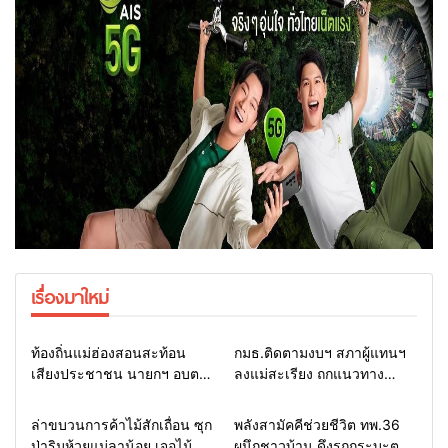
เรื่องมาใหม่
Home
รอบรั้วทั่วไทย
Home
รอบรั้วทั่วไทย
ท้องถิ่นแม่ฮ่องสอนสะท้อน
กมธ.ติดตามงบฯ สภาผู้แทนฯ
เสียงประชาชน นายกฯ อบต.-
ลงแม่สะเรียง ถกแนวทาง
กำนัน ยื่นหนังสือถึง กมธ.งบฯ
บริหารงบประมาณ เร่งพัฒนา
สภาฯ ขอหนุนงบพัฒนาถนน
พื้นที่ หนุนท่องเที่ยว 3 อำเภอ
Home
รอบรั้วทั่วไทย
Home
แวดวงทหาร
ล่าขบวนการค้าไม้สักเถื่อน ซุก
พลังสามัคคีช่วยชีวิต ทพ.36
แหล่งน้ำ และท่องเที่ยว
ชายแดน
ป่าริมห้วยแม่ลาน้อย เจอไม้
ผนึกชาวบ้าน ดึงรถกระบะตก