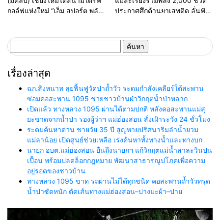
(มีคลิป) เชียงใหม่ได้สนามไดรฟ์
แม่สะเรียงรวมพลัง 2,000 ชีวิต
ผิดกฎหมาย
สถานการณ์
กอล์ฟแห่งใหม่ “เอ็ม สปอร์ต พลัส”
ประกาศศึกต้านยาเสพติด ลั่นฟัน
ทุ่มงบกว่า 100 ล้าน เปิด 128
ไม่เลี้ยงหากเจ้าหน้าที่รัฐเอี่ยว
เลน ยกระดับสู่ Sports &
Lifestyle Destination
ค้นหา
สำหรับ:
เรื่องล่าสุด
ฉก.สิงหนาท ลุยฟื้นฟูวัดป่าถ้ำวัว ระดมกำลังเคลียร์ใต้สะพาน
ซ่อมคอสะพาน 1095 ช่วยชาวบ้านฝ่าวิกฤตน้ำป่าหลาก
เปิดแล้ว ทางหลวง 1095 ผ่านได้ตามปกติ หลังคอสะพานแม่สุ
ยะขาดจากน้ำป่า รองผู้ว่าฯ แม่ฮ่องสอน สั่งเฝ้าระวัง 24 ชั่วโมง
ระดมค้นหาด่วน ชายวัย 35 ปี สูญหายปริศนาริมลำน้ำยวม
แม่ลาน้อย เปิดศูนย์ช่วยเหลือ เร่งค้นหาทั้งทางน้ำและทางบก
นายก อบต.แม่ฮ่องสอน ยื่นถึงนายกฯ แก้วิกฤตแม่น้ำสาละวินปน
เปื้อน พร้อมปลดล็อกกฎหมาย พัฒนาสาธารณูปโภคเพื่อความ
อยู่รอดของชาวบ้าน
ทางหลวง 1095 ขาด รถผ่านไม่ได้ทุกชนิด คอสะพานถ้ำวัวทรุด
น้ำป่าซัดหนัก ตัดเส้นทางแม่ฮ่องสอน–ปางมะผ้า–ปาย