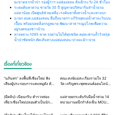
ยะขาดจากน้ำป่า รองผู้ว่าฯ แม่ฮ่องสอน สั่งเฝ้าระวัง 24 ชั่วโมง
ระดมค้นหาด่วน ชายวัย 35 ปี สูญหายปริศนาริมลำน้ำยวม
แม่ลาน้อย เปิดศูนย์ช่วยเหลือ เร่งค้นหาทั้งทางน้ำและทางบก
นายก อบต.แม่ฮ่องสอน ยื่นถึงนายกฯ แก้วิกฤตแม่น้ำสาละวินปน
เปื้อน พร้อมปลดล็อกกฎหมาย พัฒนาสาธารณูปโภคเพื่อความ
อยู่รอดของชาวบ้าน
ทางหลวง 1095 ขาด รถผ่านไม่ได้ทุกชนิด คอสะพานถ้ำวัวทรุด
น้ำป่าซัดหนัก ตัดเส้นทางแม่ฮ่องสอน–ปางมะผ้า–ปาย
เรื่องที่เกี่ยวข้อง
Home
ธุรกิจ-บันเทิง
Home
สายธรรมะ-พระเครื่อง
“นภินทร” ลงพื้นที่เชียงใหม่ ฟัง
คณะสงฆ์แม่สะเรียงรวมใจ 32
เสียงผู้ประกอบการแคบหมูดัง ดัน
วัด เจริญพระพุทธมนต์ออนไลน์
แพลตฟอร์มไทย สู้ยักษ์ใหญ่ต่าง
เฉลิมพระเกียรติในหลวง ร่วมส่ง
ชาติ ยกระดับ SMEs
พลังแห่งศรัทธาถวายเป็นพระ
Home
แวดวงตำรวจ
Home
รอบรั้วทั่วไทย
(มีคลิป) เนียนกริบ ตำรวจท่อง
แม่สายยกระดับรับมือน้ำท่วม 14
ราชกุศล
เที่ยวเชียงใหม่ปลอมตัวเป็นนัก
หน่วยงานผนึกกำลังเซ็น MOU
ท่องเที่ยวชาวเม็กซิโก ล่อซื้อจับ
ซ้อมแผนเผชิญเหตุอุทกภัย เตรียม
ต่างด้าวเปิดทัวร์เถื่อน รับบทไกด์
พร้อมช่วยประชาชนทุก
Home
ธุรกิจ-บันเทิง
Home
รอบรั้วทั่วไทย