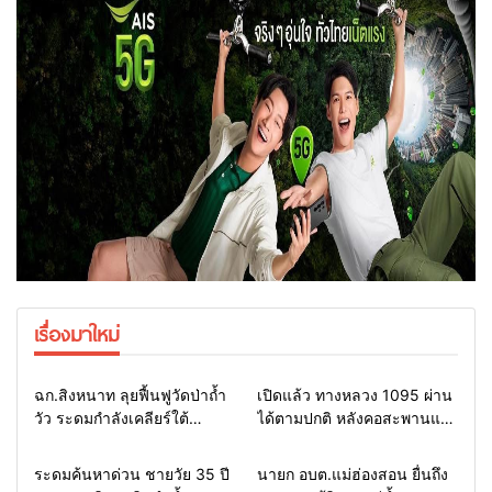
เรื่องมาใหม่
Home
แวดวงทหาร
Home
รอบรั้วทั่วไทย
ฉก.สิงหนาท ลุยฟื้นฟูวัดป่าถ้ำ
เปิดแล้ว ทางหลวง 1095 ผ่าน
วัว ระดมกำลังเคลียร์ใต้
ได้ตามปกติ หลังคอสะพานแม่
สะพาน ซ่อมคอสะพาน 1095
สุยะขาดจากน้ำป่า รองผู้ว่าฯ
ช่วยชาวบ้านฝ่าวิกฤตน้ำป่า
แม่ฮ่องสอน สั่งเฝ้าระวัง 24
Home
รอบรั้วทั่วไทย
Home
รอบรั้วทั่วไทย
ระดมค้นหาด่วน ชายวัย 35 ปี
นายก อบต.แม่ฮ่องสอน ยื่นถึง
หลาก
ชั่วโมง