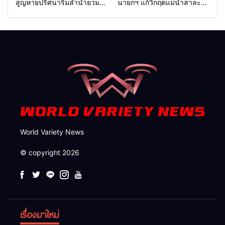
สูญหายปริศนาริมลำน้ำยวม
นายกฯ แก้วิกฤตแม่น้ำสาละ
แม่ลาน้อย เปิดศูนย์ช่วยเหลือ
วินปนเปื้อน พร้อมปลดล็อก
เร่งค้นหาทั้งทางน้ำและทางบก
กฎหมาย พัฒนา
สาธารณูปโภคเพื่อความอยู่
รอดของชาวบ้าน
World Variety News
© copyright 2026
เรื่องมาใหม่