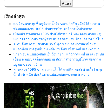
ค้นหา
สำหรับ:
เรื่องล่าสุด
ฉก.สิงหนาท ลุยฟื้นฟูวัดป่าถ้ำวัว ระดมกำลังเคลียร์ใต้สะพาน
ซ่อมคอสะพาน 1095 ช่วยชาวบ้านฝ่าวิกฤตน้ำป่าหลาก
เปิดแล้ว ทางหลวง 1095 ผ่านได้ตามปกติ หลังคอสะพานแม่สุ
ยะขาดจากน้ำป่า รองผู้ว่าฯ แม่ฮ่องสอน สั่งเฝ้าระวัง 24 ชั่วโมง
ระดมค้นหาด่วน ชายวัย 35 ปี สูญหายปริศนาริมลำน้ำยวม
แม่ลาน้อย เปิดศูนย์ช่วยเหลือ เร่งค้นหาทั้งทางน้ำและทางบก
นายก อบต.แม่ฮ่องสอน ยื่นถึงนายกฯ แก้วิกฤตแม่น้ำสาละวินปน
เปื้อน พร้อมปลดล็อกกฎหมาย พัฒนาสาธารณูปโภคเพื่อความ
อยู่รอดของชาวบ้าน
ทางหลวง 1095 ขาด รถผ่านไม่ได้ทุกชนิด คอสะพานถ้ำวัวทรุด
น้ำป่าซัดหนัก ตัดเส้นทางแม่ฮ่องสอน–ปางมะผ้า–ปาย