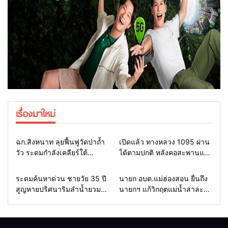
เรื่องมาใหม่
Home
แวดวงทหาร
Home
รอบรั้วทั่วไทย
ฉก.สิงหนาท ลุยฟื้นฟูวัดป่าถ้ำ
เปิดแล้ว ทางหลวง 1095 ผ่าน
วัว ระดมกำลังเคลียร์ใต้
ได้ตามปกติ หลังคอสะพานแม่
สะพาน ซ่อมคอสะพาน 1095
สุยะขาดจากน้ำป่า รองผู้ว่าฯ
ช่วยชาวบ้านฝ่าวิกฤตน้ำป่า
แม่ฮ่องสอน สั่งเฝ้าระวัง 24
Home
รอบรั้วทั่วไทย
Home
รอบรั้วทั่วไทย
ระดมค้นหาด่วน ชายวัย 35 ปี
นายก อบต.แม่ฮ่องสอน ยื่นถึง
หลาก
ชั่วโมง
สูญหายปริศนาริมลำน้ำยวม
นายกฯ แก้วิกฤตแม่น้ำสาละ
แม่ลาน้อย เปิดศูนย์ช่วยเหลือ
วินปนเปื้อน พร้อมปลดล็อก
เร่งค้นหาทั้งทางน้ำและทางบก
กฎหมาย พัฒนา
สาธารณูปโภคเพื่อความอยู่