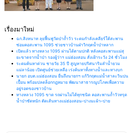
เรื่องมาใหม่
ฉก.สิงหนาท ลุยฟื้นฟูวัดป่าถ้ำวัว ระดมกำลังเคลียร์ใต้สะพาน
ซ่อมคอสะพาน 1095 ช่วยชาวบ้านฝ่าวิกฤตน้ำป่าหลาก
เปิดแล้ว ทางหลวง 1095 ผ่านได้ตามปกติ หลังคอสะพานแม่สุ
ยะขาดจากน้ำป่า รองผู้ว่าฯ แม่ฮ่องสอน สั่งเฝ้าระวัง 24 ชั่วโมง
ระดมค้นหาด่วน ชายวัย 35 ปี สูญหายปริศนาริมลำน้ำยวม
แม่ลาน้อย เปิดศูนย์ช่วยเหลือ เร่งค้นหาทั้งทางน้ำและทางบก
นายก อบต.แม่ฮ่องสอน ยื่นถึงนายกฯ แก้วิกฤตแม่น้ำสาละวินปน
เปื้อน พร้อมปลดล็อกกฎหมาย พัฒนาสาธารณูปโภคเพื่อความ
อยู่รอดของชาวบ้าน
ทางหลวง 1095 ขาด รถผ่านไม่ได้ทุกชนิด คอสะพานถ้ำวัวทรุด
น้ำป่าซัดหนัก ตัดเส้นทางแม่ฮ่องสอน–ปางมะผ้า–ปาย