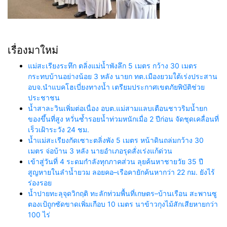
เรื่องมาใหม่
แม่สะเรียงระทึก ตลิ่งแม่น้ำพังลึก 5 เมตร กว้าง 30 เมตร
กระทบบ้านอย่างน้อย 3 หลัง นายก ทต.เมืองยวมใต้เร่งประสาน
อบจ.นำแบคโฮเบี่ยงทางน้ำ เตรียมประกาศเขตภัยพิบัติช่วย
ประชาชน
น้ำสาละวินเพิ่มต่อเนื่อง อบต.แม่สามแลบเตือนชาวริมน้ำยก
ของขึ้นที่สูง หวั่นซ้ำรอยน้ำท่วมหนักเมื่อ 2 ปีก่อน จัดชุดเคลื่อนที่
เร็วเฝ้าระวัง 24 ชม.
น้ำแม่สะเรียงกัดเซาะตลิ่งพัง 5 เมตร หน้าดินถล่มกว้าง 30
เมตร จ่อบ้าน 3 หลัง นายอำเภอรุดสั่งเร่งแก้ด่วน
เข้าสู่วันที่ 4 ระดมกำลังทุกภาคส่วน ลุยค้นหาชายวัย 35 ปี
สูญหายในลำน้ำยวม ลอยคอ–เรือคายักค้นหากว่า 22 กม. ยังไร้
ร่องรอย
น้ำปายทะลุจุดวิกฤติ ทะลักท่วมพื้นที่เกษตร–บ้านเรือน สะพานซู
ตองเป้ถูกซัดขาดเพิ่มเกือบ 10 เมตร นาข้าวกุงไม้สักเสียหายกว่า
100 ไร่