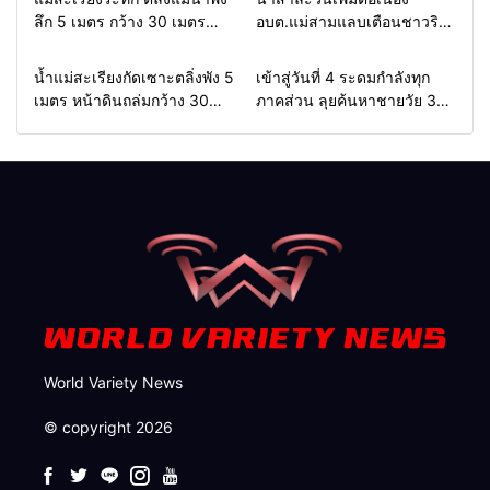
ลึก 5 เมตร กว้าง 30 เมตร
อบต.แม่สามแลบเตือนชาวริม
กระทบบ้านอย่างน้อย 3 หลัง
น้ำยกของขึ้นที่สูง หวั่นซ้ำรอย
นายก ทต.เมืองยวมใต้เร่ง
น้ำท่วมหนักเมื่อ 2 ปีก่อน จัด
Home
รอบรั้วทั่วไทย
Home
รอบรั้วทั่วไทย
น้ำแม่สะเรียงกัดเซาะตลิ่งพัง 5
เข้าสู่วันที่ 4 ระดมกำลังทุก
ประสาน อบจ.นำแบคโฮเบี่ยง
ชุดเคลื่อนที่เร็วเฝ้าระวัง 24
เมตร หน้าดินถล่มกว้าง 30
ภาคส่วน ลุยค้นหาชายวัย 35
ทางน้ำ เตรียมประกาศเขตภัย
ชม.
เมตร จ่อบ้าน 3 หลัง นาย
ปีสูญหายในลำน้ำยวม
พิบัติช่วยประชาชน
อำเภอรุดสั่งเร่งแก้ด่วน
ลอยคอ–เรือคายักค้นหากว่า 22
กม. ยังไร้ร่องรอย
World Variety News
© copyright 2026