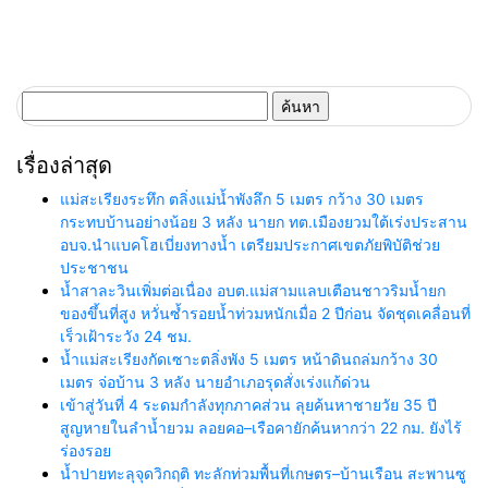
ค้นหา
สำหรับ:
เรื่องล่าสุด
แม่สะเรียงระทึก ตลิ่งแม่น้ำพังลึก 5 เมตร กว้าง 30 เมตร
กระทบบ้านอย่างน้อย 3 หลัง นายก ทต.เมืองยวมใต้เร่งประสาน
อบจ.นำแบคโฮเบี่ยงทางน้ำ เตรียมประกาศเขตภัยพิบัติช่วย
ประชาชน
น้ำสาละวินเพิ่มต่อเนื่อง อบต.แม่สามแลบเตือนชาวริมน้ำยก
ของขึ้นที่สูง หวั่นซ้ำรอยน้ำท่วมหนักเมื่อ 2 ปีก่อน จัดชุดเคลื่อนที่
เร็วเฝ้าระวัง 24 ชม.
น้ำแม่สะเรียงกัดเซาะตลิ่งพัง 5 เมตร หน้าดินถล่มกว้าง 30
เมตร จ่อบ้าน 3 หลัง นายอำเภอรุดสั่งเร่งแก้ด่วน
เข้าสู่วันที่ 4 ระดมกำลังทุกภาคส่วน ลุยค้นหาชายวัย 35 ปี
สูญหายในลำน้ำยวม ลอยคอ–เรือคายักค้นหากว่า 22 กม. ยังไร้
ร่องรอย
น้ำปายทะลุจุดวิกฤติ ทะลักท่วมพื้นที่เกษตร–บ้านเรือน สะพานซู