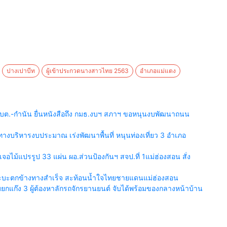
ปางเปาบีท
ผู้เข้าประกวดนางสาวไทย 2563
อำเภอแม่แตง
บต.-กำนัน ยื่นหนังสือถึง กมธ.งบฯ สภาฯ ขอหนุนงบพัฒนาถนน
งบริหารงบประมาณ เร่งพัฒนาพื้นที่ หนุนท่องเที่ยว 3 อำเภอ
เจอไม้แปรรูป 33 แผ่น ผอ.ส่วนป้องกันฯ สจป.ที่ 1แม่ฮ่องสอน สั่ง
กระบะตกข้างทางสำเร็จ สะท้อนน้ำใจไทยชายแดนแม่ฮ่องสอน
กแก๊ง 3 ผู้ต้องหาลักรถจักรยานยนต์ จับได้พร้อมของกลางหน้าบ้าน