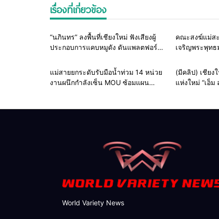
เรื่องที่เกี่ยวข้อง
Home
ธุรกิจ-บันเทิง
Hom
“นภินทร” ลงพื้นที่เชียงใหม่ ฟังเสียงผู้
คณะสงฆ์แม่สะ
ประกอบการแคบหมูดัง ดันแพลตฟอร์ม
เจริญพระพุทธ
ไทย สู้ยักษ์ใหญ่ต่างชาติ ยกระดับ SMEs
เฉลิมพระเกียร
แห่งศรัทธาถว
Home
รอบรั้วทั่วไทย
แม่สายยกระดับรับมือน้ำท่วม 14 หน่วย
(มีคลิป) เชีย
งานผนึกกำลังเซ็น MOU ซ้อมแผน
แห่งใหม่ “เอ็ม 
เผชิญเหตุอุทกภัย เตรียมพร้อมช่วย
100 ล้าน เปิด 
ประชาชนทุกสถานการณ์
Sports & Life
World Variety News