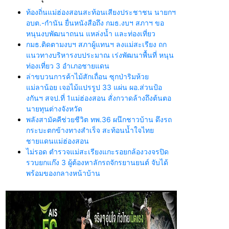
ท้องถิ่นแม่ฮ่องสอนสะท้อนเสียงประชาชน นายกฯ
อบต.-กำนัน ยื่นหนังสือถึง กมธ.งบฯ สภาฯ ขอ
หนุนงบพัฒนาถนน แหล่งน้ำ และท่องเที่ยว
กมธ.ติดตามงบฯ สภาผู้แทนฯ ลงแม่สะเรียง ถก
แนวทางบริหารงบประมาณ เร่งพัฒนาพื้นที่ หนุน
ท่องเที่ยว 3 อำเภอชายแดน
ล่าขบวนการค้าไม้สักเถื่อน ซุกป่าริมห้วย
แม่ลาน้อย เจอไม้แปรรูป 33 แผ่น ผอ.ส่วนป้อ
งกันฯ สจป.ที่ 1แม่ฮ่องสอน สั่งกวาดล้างถึงต้นตอ
นายทุนต่างจังหวัด
พลังสามัคคีช่วยชีวิต ทพ.36 ผนึกชาวบ้าน ดึงรถ
กระบะตกข้างทางสำเร็จ สะท้อนน้ำใจไทย
ชายแดนแม่ฮ่องสอน
ไม่รอด ตำรวจแม่สะเรียงแกะรอยกล้องวงจรปิด
รวบยกแก๊ง 3 ผู้ต้องหาลักรถจักรยานยนต์ จับได้
พร้อมของกลางหน้าบ้าน