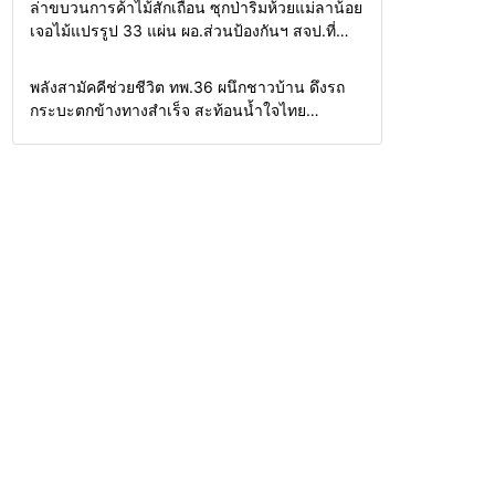
Home
รอบรั้วทั่วไทย
ล่าขบวนการค้าไม้สักเถื่อน ซุกป่าริมห้วยแม่ลาน้อย
เจอไม้แปรรูป 33 แผ่น ผอ.ส่วนป้องกันฯ สจป.ที่
1แม่ฮ่องสอน สั่งกวาดล้างถึงต้นตอ นายทุนต่าง
จังหวัด
Home
แวดวงทหาร
พลังสามัคคีช่วยชีวิต ทพ.36 ผนึกชาวบ้าน ดึงรถ
กระบะตกข้างทางสำเร็จ สะท้อนน้ำใจไทย
ชายแดนแม่ฮ่องสอน