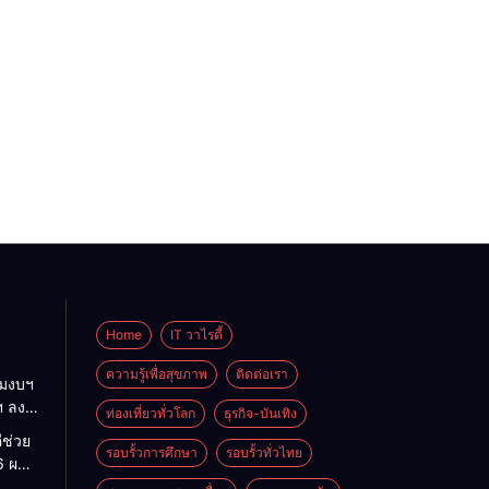
Home
IT วาไรตี้
ความรู้เพื่อสุขภาพ
ติดต่อเรา
ามงบฯ
ฯ ลง
ท่องเที่ยวทั่วโลก
ธุรกิจ-บันเทิง
 ถก
ีช่วย
ิหาร
รอบรั้วการศึกษา
รอบรั้วทั่วไทย
6 ผนึก
เร่ง
ึงรถ