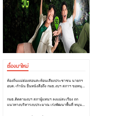
เรื่องมาใหม่
Home
รอบรั้วทั่วไทย
ท้องถิ่นแม่ฮ่องสอนสะท้อนเสียงประชาชน นายกฯ
อบต.-กำนัน ยื่นหนังสือถึง กมธ.งบฯ สภาฯ ขอหนุน
งบพัฒนาถนน แหล่งน้ำ และท่องเที่ยว
Home
รอบรั้วทั่วไทย
กมธ.ติดตามงบฯ สภาผู้แทนฯ ลงแม่สะเรียง ถก
แนวทางบริหารงบประมาณ เร่งพัฒนาพื้นที่ หนุน
ท่องเที่ยว 3 อำเภอชายแดน