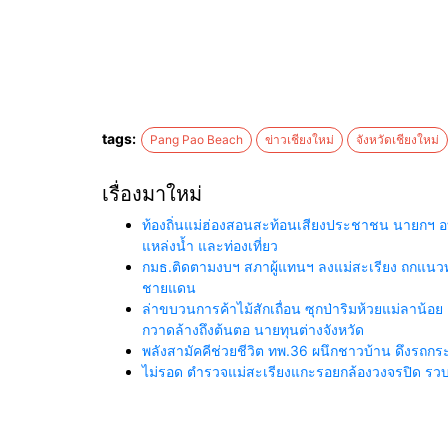
tags:
Pang Pao Beach
ข่าวเชียงใหม่
จังหวัดเชียงใหม่
เรื่องมาใหม่
ท้องถิ่นแม่ฮ่องสอนสะท้อนเสียงประชาชน นายกฯ อ
แหล่งน้ำ และท่องเที่ยว
กมธ.ติดตามงบฯ สภาผู้แทนฯ ลงแม่สะเรียง ถกแนวทา
ชายแดน
ล่าขบวนการค้าไม้สักเถื่อน ซุกป่าริมห้วยแม่ลาน้อย 
กวาดล้างถึงต้นตอ นายทุนต่างจังหวัด
พลังสามัคคีช่วยชีวิต ทพ.36 ผนึกชาวบ้าน ดึงรถ
ไม่รอด ตำรวจแม่สะเรียงแกะรอยกล้องวงจรปิด รวบย