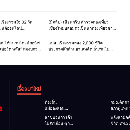
e
สายธรรมะ-พระเครื่อง
Home
แวดวงตำรวจ
เรียงรวมใจ 32 วัด
(มีคลิป) เนียนกริบ ตำรวจท่องเที่ยว
มนต์ออนไลน์
เชียงใหม่ปลอมตัวเป็นนักท่องเที่ยวชาว
ติในหลวง ร่วมส่งพลัง
เม็กซิโก ล่อซื้อจับต่างด้าวเปิดทัวร์เถื่อน
ายเป็นพระราชกุศล
รับบทไกด์ผิดกฎหมาย
Home
ธุรกิจ-บันเทิง
Home
รอบรั้วทั่วไทย
งใหม่ได้สนามไดรฟ์กอล์ฟ
แม่สะเรียงรวมพลัง 2,000 ชีวิต
สปอร์ต พลัส” ทุ่มงบกว่า
ประกาศศึกต้านยาเสพติด ลั่นฟันไม่
128 เลน ยกระดับสู่
เลี้ยงหากเจ้าหน้าที่รัฐเอี่ยว
style Destination
เรื่องมาใหม่
ท้องถิ่น
กมธ.ติดต
แม่ฮ่องสอน
สภาผู้แทน
สะท้อนเสียง
แม่สะเรียง
ล่าขบวนการค้า
พลังสามัคค
ประชาชน นา
แนวทางบร
ไม้สักเถื่อน ซุก
ชีวิต ทพ.3
ยกฯ อบต.-กำนัน
งบประมาณ 
ป่าริมห้วย
ชาวบ้าน ด