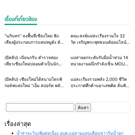
เรื่องที่เกี่ยวข้อง
Home
ธุรกิจ-บันเทิง
Home
สายธรรมะ-พระเครื่อง
“นภินทร” ลงพื้นที่เชียงใหม่ ฟัง
คณะสงฆ์แม่สะเรียงรวมใจ 32
เสียงผู้ประกอบการแคบหมูดัง ดัน
วัด เจริญพระพุทธมนต์ออนไลน์
แพลตฟอร์มไทย สู้ยักษ์ใหญ่ต่าง
เฉลิมพระเกียรติในหลวง ร่วมส่ง
ชาติ ยกระดับ SMEs
พลังแห่งศรัทธาถวายเป็นพระ
Home
แวดวงตำรวจ
Home
รอบรั้วทั่วไทย
(มีคลิป) เนียนกริบ ตำรวจท่อง
แม่สายยกระดับรับมือน้ำท่วม 14
ราชกุศล
เที่ยวเชียงใหม่ปลอมตัวเป็นนัก
หน่วยงานผนึกกำลังเซ็น MOU
ท่องเที่ยวชาวเม็กซิโก ล่อซื้อจับ
ซ้อมแผนเผชิญเหตุอุทกภัย เตรียม
ต่างด้าวเปิดทัวร์เถื่อน รับบทไกด์
พร้อมช่วยประชาชนทุก
Home
ธุรกิจ-บันเทิง
Home
รอบรั้วทั่วไทย
(มีคลิป) เชียงใหม่ได้สนามไดรฟ์
แม่สะเรียงรวมพลัง 2,000 ชีวิต
ผิดกฎหมาย
สถานการณ์
กอล์ฟแห่งใหม่ “เอ็ม สปอร์ต พลัส”
ประกาศศึกต้านยาเสพติด ลั่นฟัน
ทุ่มงบกว่า 100 ล้าน เปิด 128
ไม่เลี้ยงหากเจ้าหน้าที่รัฐเอี่ยว
เลน ยกระดับสู่ Sports &
Lifestyle Destination
ค้นหา
สำหรับ:
เรื่องล่าสุด
น้ำสาละวินเพิ่มต่อเนื่อง อบต.แม่สามแลบเตือนชาวริมน้ำยก