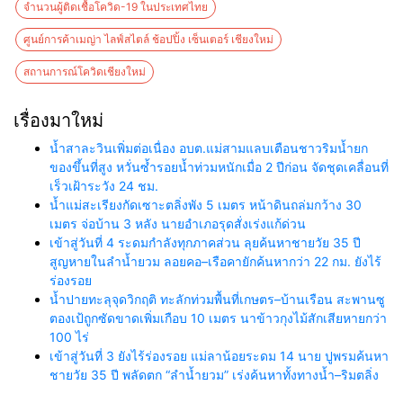
จำนวนผู้ติดเชื้อโควิด-19 ในประเทศไทย
ศูนย์การค้าเมญ่า ไลฟ์สไตล์ ช้อปปิ้ง เซ็นเตอร์ เชียงใหม่
สถานการณ์โควิดเชียงใหม่
เรื่องมาใหม่
น้ำสาละวินเพิ่มต่อเนื่อง อบต.แม่สามแลบเตือนชาวริมน้ำยก
ของขึ้นที่สูง หวั่นซ้ำรอยน้ำท่วมหนักเมื่อ 2 ปีก่อน จัดชุดเคลื่อนที่
เร็วเฝ้าระวัง 24 ชม.
น้ำแม่สะเรียงกัดเซาะตลิ่งพัง 5 เมตร หน้าดินถล่มกว้าง 30
เมตร จ่อบ้าน 3 หลัง นายอำเภอรุดสั่งเร่งแก้ด่วน
เข้าสู่วันที่ 4 ระดมกำลังทุกภาคส่วน ลุยค้นหาชายวัย 35 ปี
สูญหายในลำน้ำยวม ลอยคอ–เรือคายักค้นหากว่า 22 กม. ยังไร้
ร่องรอย
น้ำปายทะลุจุดวิกฤติ ทะลักท่วมพื้นที่เกษตร–บ้านเรือน สะพานซู
ตองเป้ถูกซัดขาดเพิ่มเกือบ 10 เมตร นาข้าวกุงไม้สักเสียหายกว่า
100 ไร่
เข้าสู่วันที่ 3 ยังไร้ร่องรอย แม่ลาน้อยระดม 14 นาย ปูพรมค้นหา
ชายวัย 35 ปี พลัดตก “ลำน้ำยวม” เร่งค้นหาทั้งทางน้ำ–ริมตลิ่ง