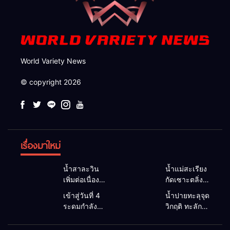
World Variety News
© copyright 2026
เรื่องมาใหม่
น้ำสาละวิน
น้ำแม่สะเรียง
เพิ่มต่อเนื่อง
กัดเซาะตลิ่ง
อบต.แม่สาม
พัง 5 เมตร
เข้าสู่วันที่ 4
น้ำปายทะลุจุด
แลบเตือนชาว
หน้าดินถล่ม
ระดมกำลังทุก
วิกฤติ ทะลัก
ริมน้ำยกของ
กว้าง 30
ภาคส่วน ลุย
ท่วมพื้นที่
ขึ้นที่สูง หวั่น
เมตร จ่อบ้าน
ค้นหาชายวัย
เกษตร–บ้าน