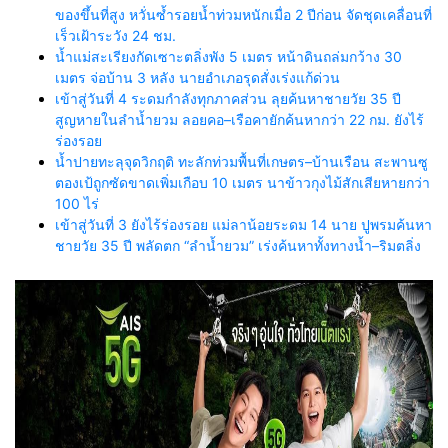
ของขึ้นที่สูง หวั่นซ้ำรอยน้ำท่วมหนักเมื่อ 2 ปีก่อน จัดชุดเคลื่อนที่
เร็วเฝ้าระวัง 24 ชม.
น้ำแม่สะเรียงกัดเซาะตลิ่งพัง 5 เมตร หน้าดินถล่มกว้าง 30
เมตร จ่อบ้าน 3 หลัง นายอำเภอรุดสั่งเร่งแก้ด่วน
เข้าสู่วันที่ 4 ระดมกำลังทุกภาคส่วน ลุยค้นหาชายวัย 35 ปี
สูญหายในลำน้ำยวม ลอยคอ–เรือคายักค้นหากว่า 22 กม. ยังไร้
ร่องรอย
น้ำปายทะลุจุดวิกฤติ ทะลักท่วมพื้นที่เกษตร–บ้านเรือน สะพานซู
ตองเป้ถูกซัดขาดเพิ่มเกือบ 10 เมตร นาข้าวกุงไม้สักเสียหายกว่า
100 ไร่
เข้าสู่วันที่ 3 ยังไร้ร่องรอย แม่ลาน้อยระดม 14 นาย ปูพรมค้นหา
ชายวัย 35 ปี พลัดตก “ลำน้ำยวม” เร่งค้นหาทั้งทางน้ำ–ริมตลิ่ง