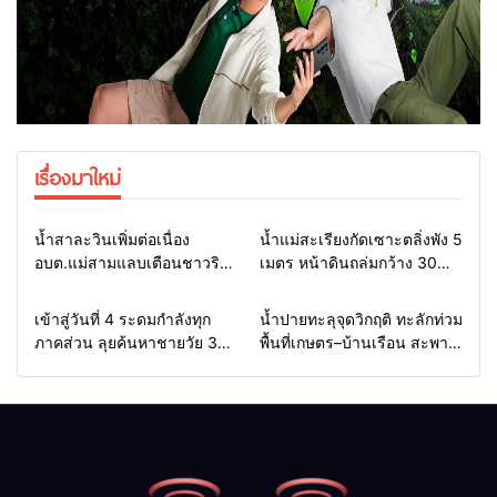
เรื่องมาใหม่
Home
รอบรั้วทั่วไทย
Home
รอบรั้วทั่วไทย
น้ำสาละวินเพิ่มต่อเนื่อง
น้ำแม่สะเรียงกัดเซาะตลิ่งพัง 5
อบต.แม่สามแลบเตือนชาวริม
เมตร หน้าดินถล่มกว้าง 30
น้ำยกของขึ้นที่สูง หวั่นซ้ำรอย
เมตร จ่อบ้าน 3 หลัง นาย
น้ำท่วมหนักเมื่อ 2 ปีก่อน จัด
อำเภอรุดสั่งเร่งแก้ด่วน
Home
รอบรั้วทั่วไทย
Home
รอบรั้วทั่วไทย
เข้าสู่วันที่ 4 ระดมกำลังทุก
น้ำปายทะลุจุดวิกฤติ ทะลักท่วม
ชุดเคลื่อนที่เร็วเฝ้าระวัง 24
ภาคส่วน ลุยค้นหาชายวัย 35
พื้นที่เกษตร–บ้านเรือน สะพาน
ชม.
ปีสูญหายในลำน้ำยวม
ซูตองเป้ถูกซัดขาดเพิ่มเกือบ 10
ลอยคอ–เรือคายักค้นหากว่า 22
เมตร นาข้าวกุงไม้สักเสียหาย
กม. ยังไร้ร่องรอย
กว่า 100 ไร่