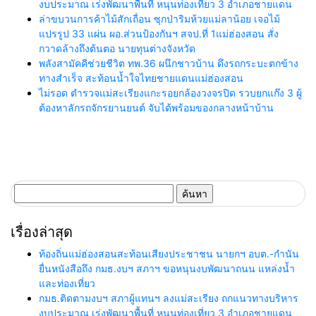
งบประมาณ เร่งพัฒนาพื้นที่ หนุนท่องเที่ยว 3 อำเภอชายแดน
ล่าขบวนการค้าไม้สักเถื่อน ซุกป่าริมห้วยแม่ลาน้อย เจอไม้
แปรรูป 33 แผ่น ผอ.ส่วนป้องกันฯ สจป.ที่ 1แม่ฮ่องสอน สั่ง
กวาดล้างถึงต้นตอ นายทุนต่างจังหวัด
พลังสามัคคีช่วยชีวิต ทพ.36 ผนึกชาวบ้าน ดึงรถกระบะตกข้าง
ทางสำเร็จ สะท้อนน้ำใจไทยชายแดนแม่ฮ่องสอน
ไม่รอด ตำรวจแม่สะเรียงแกะรอยกล้องวงจรปิด รวบยกแก๊ง 3 ผู้
ต้องหาลักรถจักรยานยนต์ จับได้พร้อมของกลางหน้าบ้าน
ค้นหา
สำหรับ:
เรื่องล่าสุด
ท้องถิ่นแม่ฮ่องสอนสะท้อนเสียงประชาชน นายกฯ อบต.-กำนัน
ยื่นหนังสือถึง กมธ.งบฯ สภาฯ ขอหนุนงบพัฒนาถนน แหล่งน้ำ
และท่องเที่ยว
กมธ.ติดตามงบฯ สภาผู้แทนฯ ลงแม่สะเรียง ถกแนวทางบริหาร
งบประมาณ เร่งพัฒนาพื้นที่ หนุนท่องเที่ยว 3 อำเภอชายแดน