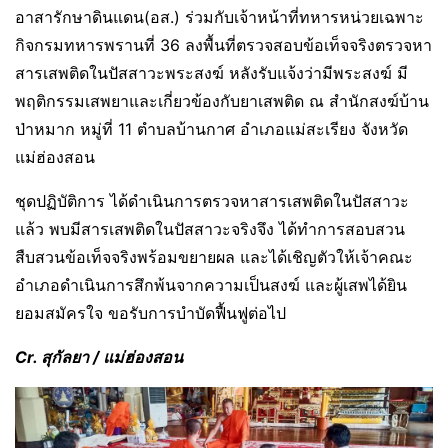
อาสารักษาดินแดน(อส.) ร่วมกับเจ้าหน้าที่ทหารหน่วยเฉพาะ
กิจกรมทหารพรานที่ 36 ลงพื้นที่ตรวจสอบข้อเท็จจริงตรวจหา
สารเสพติดในปัสสาวะพระสงฆ์ หลังรับแจ้งว่ามีพระสงฆ์ มี
พฤติกรรมเสพยาและเกี่ยวข้องกับยาเสพติด ณ สำนักสงฆ์บ้าน
ป่าหมาก หมู่ที่ 11 ตำบลบ้านกาศ อำเภอแม่สะเรียง จังหวัด
แม่ฮ่องสอน
ชุดปฏิบัติการ ได้ดำเนินการตรวจหาสารเสพติดในปัสสาวะ
แล้ว พบมีสารเสพติดในปัสสาวะจริงจึง ได้ทำการสอบสวน
สืบสวนข้อเท็จจริงพร้อมขยายผล และได้เชิญตัวให้เจ้าคณะ
อำเภอดำเนินการสึกพ้นจากความเป็นสงฆ์ และผู้เสพได้ยิน
ยอมสมัครใจ ขอรับการบำบัดฟื้นฟูต่อไป
Cr. สุกัลยา / แม่ฮ่องสอน