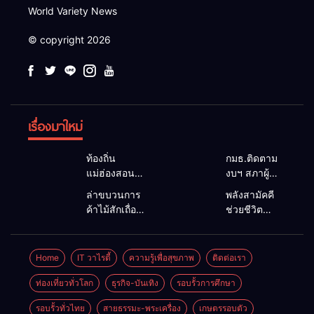
World Variety News
© copyright 2026
เรื่องมาใหม่
ท้องถิ่น
กมธ.ติดตาม
แม่ฮ่องสอน
งบฯ สภาผู้
สะท้อนเสียง
แทนฯ ลง
ล่าขบวนการ
พลังสามัคคี
ประชาชน นา
แม่สะเรียง ถก
ค้าไม้สักเถื่อน
ช่วยชีวิต
ยกฯ อบต.-
แนวทาง
ซุกป่าริมห้วย
ทพ.36 ผนึก
กำนัน ยื่น
บริหารงบ
แม่ลาน้อย เจอ
ชาวบ้าน ดึง
หนังสือถึง
ประมาณ เร่ง
ไม้แปรรูป 33
รถกระบะตก
Home
IT วาไรตี้
ความรู้เพื่อสุขภาพ
ติดต่อเรา
กมธ.งบฯ
พัฒนาพื้นที่
แผ่น ผอ.ส่วน
ข้างทาง
สภาฯ ขอหนุน
หนุนท่องเที่ยว
ป้องกันฯ
สำเร็จ สะท้อน
ท่องเที่ยวทั่วโลก
ธุรกิจ-บันเทิง
รอบรั้วการศึกษา
งบพัฒนาถนน
3 อำเภอ
สจป.ที่
น้ำใจไทย
แหล่งน้ำ และ
ชายแดน
รอบรั้วทั่วไทย
สายธรรมะ-พระเครื่อง
เกษตรรอบตัว
1แม่ฮ่องสอน
ชายแดน