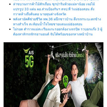
ล่าขบวนการค้าไม้สักเถื่อน ซุกป่าริมห้วยแม่ลาน้อย เจอไม้
แปรรูป 33 แผ่น ผอ.ส่วนป้องกันฯ สจป.ที่ 1แม่ฮ่องสอน สั่ง
กวาดล้างถึงต้นตอ นายทุนต่างจังหวัด
พลังสามัคคีช่วยชีวิต ทพ.36 ผนึกชาวบ้าน ดึงรถกระบะตกข้าง
ทางสำเร็จ สะท้อนน้ำใจไทยชายแดนแม่ฮ่องสอน
ไม่รอด ตำรวจแม่สะเรียงแกะรอยกล้องวงจรปิด รวบยกแก๊ง 3 ผู้
ต้องหาลักรถจักรยานยนต์ จับได้พร้อมของกลางหน้าบ้าน