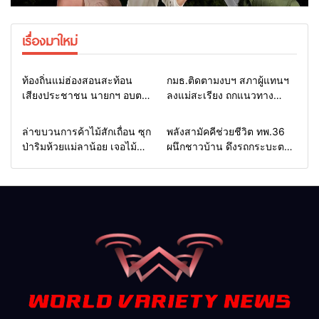
เรื่องมาใหม่
Home
รอบรั้วทั่วไทย
Home
รอบรั้วทั่วไทย
ท้องถิ่นแม่ฮ่องสอนสะท้อน
กมธ.ติดตามงบฯ สภาผู้แทนฯ
เสียงประชาชน นายกฯ อบต.-
ลงแม่สะเรียง ถกแนวทาง
กำนัน ยื่นหนังสือถึง กมธ.งบฯ
บริหารงบประมาณ เร่งพัฒนา
สภาฯ ขอหนุนงบพัฒนาถนน
พื้นที่ หนุนท่องเที่ยว 3 อำเภอ
Home
รอบรั้วทั่วไทย
Home
แวดวงทหาร
ล่าขบวนการค้าไม้สักเถื่อน ซุก
พลังสามัคคีช่วยชีวิต ทพ.36
แหล่งน้ำ และท่องเที่ยว
ชายแดน
ป่าริมห้วยแม่ลาน้อย เจอไม้
ผนึกชาวบ้าน ดึงรถกระบะตก
แปรรูป 33 แผ่น ผอ.ส่วนป้อ
ข้างทางสำเร็จ สะท้อนน้ำใจ
งกันฯ สจป.ที่ 1แม่ฮ่องสอน สั่ง
ไทยชายแดนแม่ฮ่องสอน
กวาดล้างถึงต้นตอ นายทุนต่าง
จังหวัด