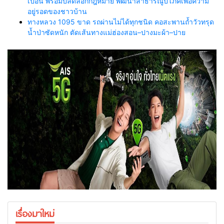
เปื้อน พร้อมปลดล็อกกฎหมาย พัฒนาสาธารณูปโภคเพื่อความ
อยู่รอดของชาวบ้าน
ทางหลวง 1095 ขาด รถผ่านไม่ได้ทุกชนิด คอสะพานถ้ำวัวทรุด
น้ำป่าซัดหนัก ตัดเส้นทางแม่ฮ่องสอน–ปางมะผ้า–ปาย
เรื่องมาใหม่