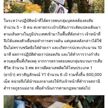
ในระหว่างปฏิบัติหน้าที่ได้ตรวจพบกลุ่มบุคคลต้องสงสัย
จำนวน 5 – 8 คน สะพายกระเป๋าเป้สัมภาระดัดแปลงเดินมา
ตามเส้นทางในภูมิประเทศเข้ามาในพื้นที่ดังกล่าว เจ้าหน้าที่
จึงได้แสดงตัวเพื่อขอทำการตรวจค้น แต่บุคคลดังกล่าวได้ใช้
ปืนไม่ทราบชนิดยิงใส่ฝ่ายเรา และเกิดการปะทะประมาณ 10
นาที ผลการปฏิบัติฝ่ายเราปลอดภัย และได้ทำการวางกำลัง
ควบคุมพื้นที่เกิดเหตุ จากการตรวจสอบพบกลุ่มขบวนการเสีย
ชีวิต จำนวน 3 ศพ ตรวจยึดยาเสพติดให้โทษประเภท 1
(ยาบ้า) ตราสัญลักษณ์ Y1 จำนวน 6 เป้ รวมทั้งสิ้น 600,000
เม็ด หน่วยจึงได้นำของกลางส่งให้กับเจ้าหน้าที่ตำรวจสถานี
ตำรวจภูธรแม่อาย เพื่อดำเนินการตามกฎหมายต่อไป