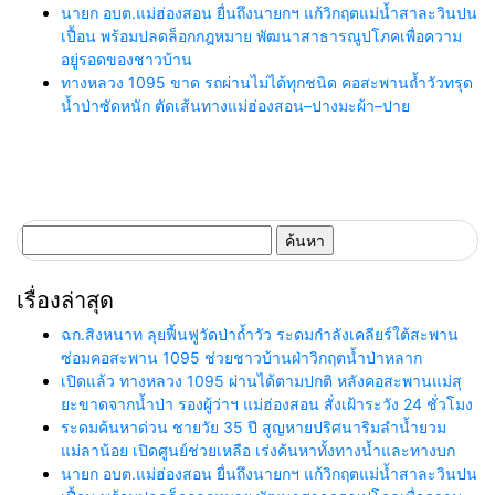
นายก อบต.แม่ฮ่องสอน ยื่นถึงนายกฯ แก้วิกฤตแม่น้ำสาละวินปน
เปื้อน พร้อมปลดล็อกกฎหมาย พัฒนาสาธารณูปโภคเพื่อความ
อยู่รอดของชาวบ้าน
ทางหลวง 1095 ขาด รถผ่านไม่ได้ทุกชนิด คอสะพานถ้ำวัวทรุด
น้ำป่าซัดหนัก ตัดเส้นทางแม่ฮ่องสอน–ปางมะผ้า–ปาย
ค้นหา
สำหรับ:
เรื่องล่าสุด
ฉก.สิงหนาท ลุยฟื้นฟูวัดป่าถ้ำวัว ระดมกำลังเคลียร์ใต้สะพาน
ซ่อมคอสะพาน 1095 ช่วยชาวบ้านฝ่าวิกฤตน้ำป่าหลาก
เปิดแล้ว ทางหลวง 1095 ผ่านได้ตามปกติ หลังคอสะพานแม่สุ
ยะขาดจากน้ำป่า รองผู้ว่าฯ แม่ฮ่องสอน สั่งเฝ้าระวัง 24 ชั่วโมง
ระดมค้นหาด่วน ชายวัย 35 ปี สูญหายปริศนาริมลำน้ำยวม
แม่ลาน้อย เปิดศูนย์ช่วยเหลือ เร่งค้นหาทั้งทางน้ำและทางบก
นายก อบต.แม่ฮ่องสอน ยื่นถึงนายกฯ แก้วิกฤตแม่น้ำสาละวินปน