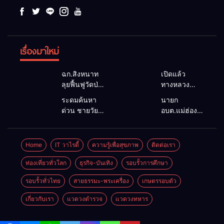
เรื่องมาใหม่
ฉก.สิงหนาท
เปิดแล้ว
ลุยฟื้นฟูวัดป่า
ทางหลวง
ถ้ำวัว ระดม
1095 ผ่านได้
ระดมค้นหา
นายก
กำลังเคลียร์
ตามปกติ หลัง
ด่วน ชายวัย
อบต.แม่ฮ่องสอน
ใต้สะพาน
คอสะพานแม่
35 ปี สูญหาย
ยื่นถึงนายกฯ
ซ่อมคอ
สุยะขาดจาก
ปริศนาริมลำ
แก้วิกฤตแม่น้ำ
สะพาน 1095
น้ำป่า รองผู้
น้ำยวม
สาละวินปน
Home
IT วาไรตี้
ความรู้เพื่อสุขภาพ
ติดต่อเรา
ช่วยชาวบ้าน
ว่าฯ
แม่ลาน้อย
เปื้อน พร้อม
ฝ่าวิกฤตน้ำป่า
แม่ฮ่องสอน
เปิดศูนย์ช่วย
ปลดล็อก
ท่องเที่ยวทั่วโลก
ธุรกิจ-บันเทิง
รอบรั้วการศึกษา
หลาก
สั่งเฝ้าระวัง
เหลือ เร่ง
กฎหมาย
24 ชั่วโมง
รอบรั้วทั่วไทย
สายธรรมะ-พระเครื่อง
เกษตรรอบตัว
ค้นหาทั้งทาง
พัฒนา
น้ำและทางบก
สาธารณูปโภค
เกี่ยวกับเรา
แวดวงตำรวจ
แวดวงทหาร
เพื่อความอยู่
รอดของชาว