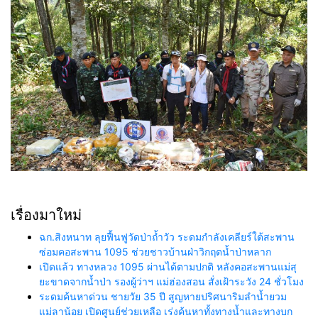
เรื่องมาใหม่
ฉก.สิงหนาท ลุยฟื้นฟูวัดป่าถ้ำวัว ระดมกำลังเคลียร์ใต้สะพาน
ซ่อมคอสะพาน 1095 ช่วยชาวบ้านฝ่าวิกฤตน้ำป่าหลาก
เปิดแล้ว ทางหลวง 1095 ผ่านได้ตามปกติ หลังคอสะพานแม่สุ
ยะขาดจากน้ำป่า รองผู้ว่าฯ แม่ฮ่องสอน สั่งเฝ้าระวัง 24 ชั่วโมง
ระดมค้นหาด่วน ชายวัย 35 ปี สูญหายปริศนาริมลำน้ำยวม
แม่ลาน้อย เปิดศูนย์ช่วยเหลือ เร่งค้นหาทั้งทางน้ำและทางบก