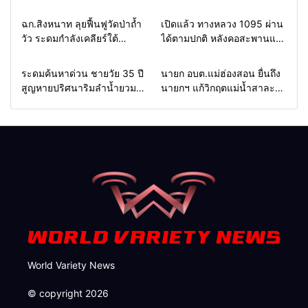
Home
แวดวงทหาร
Home
รอบรั้วทั่วไทย
ฉก.สิงหนาท ลุยฟื้นฟูวัดป่าถ้ำ
เปิดแล้ว ทางหลวง 1095 ผ่าน
วัว ระดมกำลังเคลียร์ใต้
ได้ตามปกติ หลังคอสะพานแม่
สะพาน ซ่อมคอสะพาน 1095
สุยะขาดจากน้ำป่า รองผู้ว่าฯ
ช่วยชาวบ้านฝ่าวิกฤตน้ำป่า
แม่ฮ่องสอน สั่งเฝ้าระวัง 24
Home
รอบรั้วทั่วไทย
Home
รอบรั้วทั่วไทย
ระดมค้นหาด่วน ชายวัย 35 ปี
นายก อบต.แม่ฮ่องสอน ยื่นถึง
หลาก
ชั่วโมง
สูญหายปริศนาริมลำน้ำยวม
นายกฯ แก้วิกฤตแม่น้ำสาละ
แม่ลาน้อย เปิดศูนย์ช่วยเหลือ
วินปนเปื้อน พร้อมปลดล็อก
เร่งค้นหาทั้งทางน้ำและทางบก
กฎหมาย พัฒนา
สาธารณูปโภคเพื่อความอยู่
รอดของชาวบ้าน
World Variety News
© copyright 2026