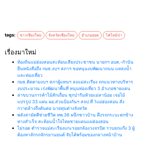
tags:
ข่าวเชียงใหม่
จังหวัดเชียงใหม่
อำเภอฮอด
ไฟไหม้ป่า
เรื่องมาใหม่
ท้องถิ่นแม่ฮ่องสอนสะท้อนเสียงประชาชน นายกฯ อบต.-กำนัน
ยื่นหนังสือถึง กมธ.งบฯ สภาฯ ขอหนุนงบพัฒนาถนน แหล่งน้ำ
และท่องเที่ยว
กมธ.ติดตามงบฯ สภาผู้แทนฯ ลงแม่สะเรียง ถกแนวทางบริหาร
งบประมาณ เร่งพัฒนาพื้นที่ หนุนท่องเที่ยว 3 อำเภอชายแดน
ล่าขบวนการค้าไม้สักเถื่อน ซุกป่าริมห้วยแม่ลาน้อย เจอไม้
แปรรูป 33 แผ่น ผอ.ส่วนป้องกันฯ สจป.ที่ 1แม่ฮ่องสอน สั่ง
กวาดล้างถึงต้นตอ นายทุนต่างจังหวัด
พลังสามัคคีช่วยชีวิต ทพ.36 ผนึกชาวบ้าน ดึงรถกระบะตกข้าง
ทางสำเร็จ สะท้อนน้ำใจไทยชายแดนแม่ฮ่องสอน
ไม่รอด ตำรวจแม่สะเรียงแกะรอยกล้องวงจรปิด รวบยกแก๊ง 3 ผู้
ต้องหาลักรถจักรยานยนต์ จับได้พร้อมของกลางหน้าบ้าน