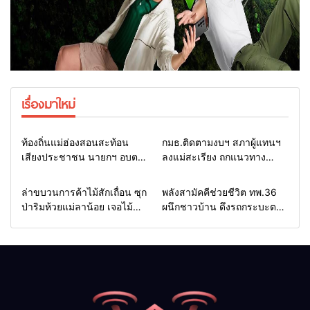
เรื่องมาใหม่
Home
รอบรั้วทั่วไทย
Home
รอบรั้วทั่วไทย
ท้องถิ่นแม่ฮ่องสอนสะท้อน
กมธ.ติดตามงบฯ สภาผู้แทนฯ
เสียงประชาชน นายกฯ อบต.-
ลงแม่สะเรียง ถกแนวทาง
กำนัน ยื่นหนังสือถึง กมธ.งบฯ
บริหารงบประมาณ เร่งพัฒนา
สภาฯ ขอหนุนงบพัฒนาถนน
พื้นที่ หนุนท่องเที่ยว 3 อำเภอ
Home
รอบรั้วทั่วไทย
Home
แวดวงทหาร
ล่าขบวนการค้าไม้สักเถื่อน ซุก
พลังสามัคคีช่วยชีวิต ทพ.36
แหล่งน้ำ และท่องเที่ยว
ชายแดน
ป่าริมห้วยแม่ลาน้อย เจอไม้
ผนึกชาวบ้าน ดึงรถกระบะตก
แปรรูป 33 แผ่น ผอ.ส่วนป้อ
ข้างทางสำเร็จ สะท้อนน้ำใจ
งกันฯ สจป.ที่ 1แม่ฮ่องสอน สั่ง
ไทยชายแดนแม่ฮ่องสอน
กวาดล้างถึงต้นตอ นายทุนต่าง
จังหวัด