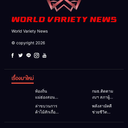
World Variety News
© copyright 2026
เรื่องมาใหม่
ท้องถิ่น
กมธ.ติดตาม
แม่ฮ่องสอน
งบฯ สภาผู้
สะท้อนเสียง
แทนฯ ลง
ล่าขบวนการ
พลังสามัคคี
ประชาชน นา
แม่สะเรียง ถก
ค้าไม้สักเถื่อน
ช่วยชีวิต
ยกฯ อบต.-
แนวทาง
ซุกป่าริมห้วย
ทพ.36 ผนึก
กำนัน ยื่น
บริหารงบ
แม่ลาน้อย เจอ
ชาวบ้าน ดึง
หนังสือถึง
ประมาณ เร่ง