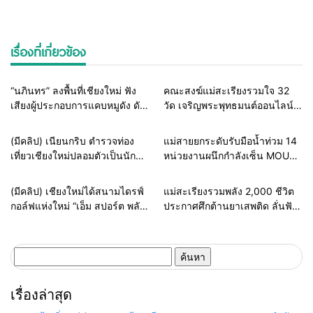
เรื่องที่เกี่ยวข้อง
Home
ธุรกิจ-บันเทิง
Home
สายธรรมะ-พระเครื่อง
“นภินทร” ลงพื้นที่เชียงใหม่ ฟัง
คณะสงฆ์แม่สะเรียงรวมใจ 32
เสียงผู้ประกอบการแคบหมูดัง ดัน
วัด เจริญพระพุทธมนต์ออนไลน์
แพลตฟอร์มไทย สู้ยักษ์ใหญ่ต่าง
เฉลิมพระเกียรติในหลวง ร่วมส่ง
ชาติ ยกระดับ SMEs
พลังแห่งศรัทธาถวายเป็นพระ
Home
แวดวงตำรวจ
Home
รอบรั้วทั่วไทย
(มีคลิป) เนียนกริบ ตำรวจท่อง
แม่สายยกระดับรับมือน้ำท่วม 14
ราชกุศล
เที่ยวเชียงใหม่ปลอมตัวเป็นนัก
หน่วยงานผนึกกำลังเซ็น MOU
ท่องเที่ยวชาวเม็กซิโก ล่อซื้อจับ
ซ้อมแผนเผชิญเหตุอุทกภัย เตรียม
ต่างด้าวเปิดทัวร์เถื่อน รับบทไกด์
พร้อมช่วยประชาชนทุก
Home
ธุรกิจ-บันเทิง
Home
รอบรั้วทั่วไทย
(มีคลิป) เชียงใหม่ได้สนามไดรฟ์
แม่สะเรียงรวมพลัง 2,000 ชีวิต
ผิดกฎหมาย
สถานการณ์
กอล์ฟแห่งใหม่ “เอ็ม สปอร์ต พลัส”
ประกาศศึกต้านยาเสพติด ลั่นฟัน
ทุ่มงบกว่า 100 ล้าน เปิด 128
ไม่เลี้ยงหากเจ้าหน้าที่รัฐเอี่ยว
เลน ยกระดับสู่ Sports &
Lifestyle Destination
ค้นหา
สำหรับ:
เรื่องล่าสุด