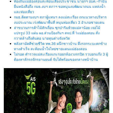
ท้องถิ่นแม่ฮ่องสอนสะท้อนเสียงประชาชน นายกฯ อบต.-กำนัน
ยื่นหนังสือถึง กมธ.งบฯ สภาฯ ขอหนุนงบพัฒนาถนน แหล่งน้ำ
และท่องเที่ยว
กมธ.ติดตามงบฯ สภาผู้แทนฯ ลงแม่สะเรียง ถกแนวทางบริหาร
งบประมาณ เร่งพัฒนาพื้นที่ หนุนท่องเที่ยว 3 อำเภอชายแดน
ล่าขบวนการค้าไม้สักเถื่อน ซุกป่าริมห้วยแม่ลาน้อย เจอไม้
แปรรูป 33 แผ่น ผอ.ส่วนป้องกันฯ สจป.ที่ 1แม่ฮ่องสอน สั่ง
กวาดล้างถึงต้นตอ นายทุนต่างจังหวัด
พลังสามัคคีช่วยชีวิต ทพ.36 ผนึกชาวบ้าน ดึงรถกระบะตกข้าง
ทางสำเร็จ สะท้อนน้ำใจไทยชายแดนแม่ฮ่องสอน
ไม่รอด ตำรวจแม่สะเรียงแกะรอยกล้องวงจรปิด รวบยกแก๊ง 3 ผู้
ต้องหาลักรถจักรยานยนต์ จับได้พร้อมของกลางหน้าบ้าน