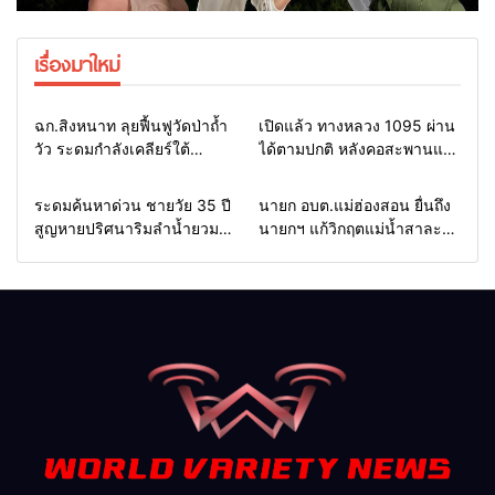
เรื่องมาใหม่
Home
แวดวงทหาร
Home
รอบรั้วทั่วไทย
ฉก.สิงหนาท ลุยฟื้นฟูวัดป่าถ้ำ
เปิดแล้ว ทางหลวง 1095 ผ่าน
วัว ระดมกำลังเคลียร์ใต้
ได้ตามปกติ หลังคอสะพานแม่
สะพาน ซ่อมคอสะพาน 1095
สุยะขาดจากน้ำป่า รองผู้ว่าฯ
ช่วยชาวบ้านฝ่าวิกฤตน้ำป่า
แม่ฮ่องสอน สั่งเฝ้าระวัง 24
Home
รอบรั้วทั่วไทย
Home
รอบรั้วทั่วไทย
ระดมค้นหาด่วน ชายวัย 35 ปี
นายก อบต.แม่ฮ่องสอน ยื่นถึง
หลาก
ชั่วโมง
สูญหายปริศนาริมลำน้ำยวม
นายกฯ แก้วิกฤตแม่น้ำสาละ
แม่ลาน้อย เปิดศูนย์ช่วยเหลือ
วินปนเปื้อน พร้อมปลดล็อก
เร่งค้นหาทั้งทางน้ำและทางบก
กฎหมาย พัฒนา
สาธารณูปโภคเพื่อความอยู่
รอดของชาวบ้าน