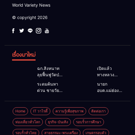
World Variety News
© copyright 2026
เรื่องมาใหม่
ฉก.สิงหนาท
เปิดแล้ว
ลุยฟื้นฟูวัดป่า
ทางหลวง
ถ้ำวัว ระดม
1095 ผ่านได้
ระดมค้นหา
นายก
กำลังเคลียร์
ตามปกติ หลัง
ด่วน ชายวัย
อบต.แม่ฮ่องสอน
ใต้สะพาน
คอสะพานแม่
35 ปี สูญหาย
ยื่นถึงนายกฯ
ซ่อมคอ
สุยะขาดจาก
ปริศนาริมลำ
แก้วิกฤตแม่น้ำ
สะพาน 1095
น้ำป่า รองผู้
น้ำยวม
สาละวินปน
Home
IT วาไรตี้
ความรู้เพื่อสุขภาพ
ติดต่อเรา
ช่วยชาวบ้าน
ว่าฯ
แม่ลาน้อย
เปื้อน พร้อม
ฝ่าวิกฤตน้ำป่า
แม่ฮ่องสอน
เปิดศูนย์ช่วย
ปลดล็อก
ท่องเที่ยวทั่วโลก
ธุรกิจ-บันเทิง
รอบรั้วการศึกษา
หลาก
สั่งเฝ้าระวัง
เหลือ เร่ง
กฎหมาย
24 ชั่วโมง
รอบรั้วทั่วไทย
สายธรรมะ-พระเครื่อง
เกษตรรอบตัว
ค้นหาทั้งทาง
พัฒนา