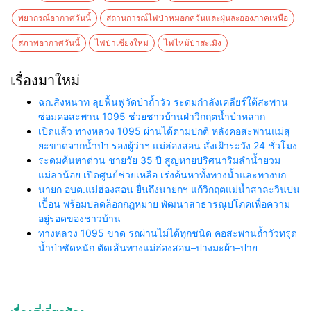
พยากรณ์อากาศวันนี้
สถานการณ์ไฟป่าหมอกควันและฝุ่นละอองภาคเหนือ
สภาพอากาศวันนี้
ไฟป่าเชียงใหม่
ไฟไหม้ป่าสะเมิง
เรื่องมาใหม่
ฉก.สิงหนาท ลุยฟื้นฟูวัดป่าถ้ำวัว ระดมกำลังเคลียร์ใต้สะพาน
ซ่อมคอสะพาน 1095 ช่วยชาวบ้านฝ่าวิกฤตน้ำป่าหลาก
เปิดแล้ว ทางหลวง 1095 ผ่านได้ตามปกติ หลังคอสะพานแม่สุ
ยะขาดจากน้ำป่า รองผู้ว่าฯ แม่ฮ่องสอน สั่งเฝ้าระวัง 24 ชั่วโมง
ระดมค้นหาด่วน ชายวัย 35 ปี สูญหายปริศนาริมลำน้ำยวม
แม่ลาน้อย เปิดศูนย์ช่วยเหลือ เร่งค้นหาทั้งทางน้ำและทางบก
นายก อบต.แม่ฮ่องสอน ยื่นถึงนายกฯ แก้วิกฤตแม่น้ำสาละวินปน
เปื้อน พร้อมปลดล็อกกฎหมาย พัฒนาสาธารณูปโภคเพื่อความ
อยู่รอดของชาวบ้าน
ทางหลวง 1095 ขาด รถผ่านไม่ได้ทุกชนิด คอสะพานถ้ำวัวทรุด
น้ำป่าซัดหนัก ตัดเส้นทางแม่ฮ่องสอน–ปางมะผ้า–ปาย