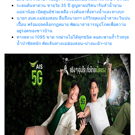
ระดมค้นหาด่วน ชายวัย 35 ปี สูญหายปริศนาริมลำน้ำยวม
แม่ลาน้อย เปิดศูนย์ช่วยเหลือ เร่งค้นหาทั้งทางน้ำและทางบก
นายก อบต.แม่ฮ่องสอน ยื่นถึงนายกฯ แก้วิกฤตแม่น้ำสาละวินปน
เปื้อน พร้อมปลดล็อกกฎหมาย พัฒนาสาธารณูปโภคเพื่อความ
อยู่รอดของชาวบ้าน
ทางหลวง 1095 ขาด รถผ่านไม่ได้ทุกชนิด คอสะพานถ้ำวัวทรุด
น้ำป่าซัดหนัก ตัดเส้นทางแม่ฮ่องสอน–ปางมะผ้า–ปาย