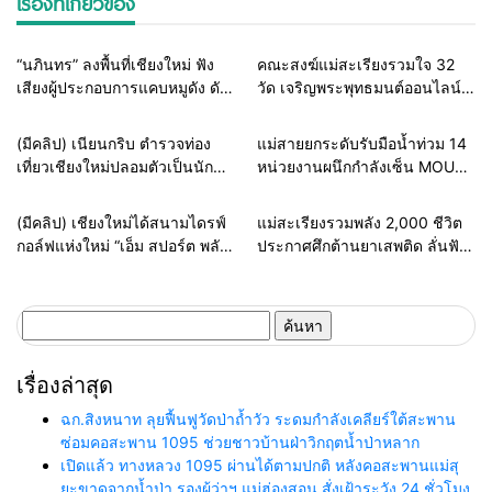
เรื่องที่เกี่ยวข้อง
Home
ธุรกิจ-บันเทิง
Home
สายธรรมะ-พระเครื่อง
“นภินทร” ลงพื้นที่เชียงใหม่ ฟัง
คณะสงฆ์แม่สะเรียงรวมใจ 32
เสียงผู้ประกอบการแคบหมูดัง ดัน
วัด เจริญพระพุทธมนต์ออนไลน์
แพลตฟอร์มไทย สู้ยักษ์ใหญ่ต่าง
เฉลิมพระเกียรติในหลวง ร่วมส่ง
ชาติ ยกระดับ SMEs
พลังแห่งศรัทธาถวายเป็นพระ
Home
แวดวงตำรวจ
Home
รอบรั้วทั่วไทย
(มีคลิป) เนียนกริบ ตำรวจท่อง
แม่สายยกระดับรับมือน้ำท่วม 14
ราชกุศล
เที่ยวเชียงใหม่ปลอมตัวเป็นนัก
หน่วยงานผนึกกำลังเซ็น MOU
ท่องเที่ยวชาวเม็กซิโก ล่อซื้อจับ
ซ้อมแผนเผชิญเหตุอุทกภัย เตรียม
ต่างด้าวเปิดทัวร์เถื่อน รับบทไกด์
พร้อมช่วยประชาชนทุก
Home
ธุรกิจ-บันเทิง
Home
รอบรั้วทั่วไทย
(มีคลิป) เชียงใหม่ได้สนามไดรฟ์
แม่สะเรียงรวมพลัง 2,000 ชีวิต
ผิดกฎหมาย
สถานการณ์
กอล์ฟแห่งใหม่ “เอ็ม สปอร์ต พลัส”
ประกาศศึกต้านยาเสพติด ลั่นฟัน
ทุ่มงบกว่า 100 ล้าน เปิด 128
ไม่เลี้ยงหากเจ้าหน้าที่รัฐเอี่ยว
เลน ยกระดับสู่ Sports &
Lifestyle Destination
ค้นหา
สำหรับ:
เรื่องล่าสุด
ฉก.สิงหนาท ลุยฟื้นฟูวัดป่าถ้ำวัว ระดมกำลังเคลียร์ใต้สะพาน
ซ่อมคอสะพาน 1095 ช่วยชาวบ้านฝ่าวิกฤตน้ำป่าหลาก
เปิดแล้ว ทางหลวง 1095 ผ่านได้ตามปกติ หลังคอสะพานแม่สุ
ยะขาดจากน้ำป่า รองผู้ว่าฯ แม่ฮ่องสอน สั่งเฝ้าระวัง 24 ชั่วโมง