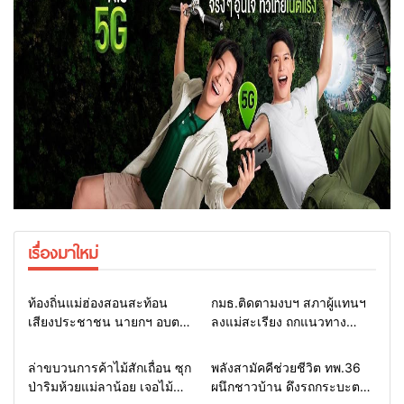
เรื่องมาใหม่
Home
รอบรั้วทั่วไทย
Home
รอบรั้วทั่วไทย
ท้องถิ่นแม่ฮ่องสอนสะท้อน
กมธ.ติดตามงบฯ สภาผู้แทนฯ
เสียงประชาชน นายกฯ อบต.-
ลงแม่สะเรียง ถกแนวทาง
กำนัน ยื่นหนังสือถึง กมธ.งบฯ
บริหารงบประมาณ เร่งพัฒนา
สภาฯ ขอหนุนงบพัฒนาถนน
พื้นที่ หนุนท่องเที่ยว 3 อำเภอ
Home
รอบรั้วทั่วไทย
Home
แวดวงทหาร
ล่าขบวนการค้าไม้สักเถื่อน ซุก
พลังสามัคคีช่วยชีวิต ทพ.36
แหล่งน้ำ และท่องเที่ยว
ชายแดน
ป่าริมห้วยแม่ลาน้อย เจอไม้
ผนึกชาวบ้าน ดึงรถกระบะตก