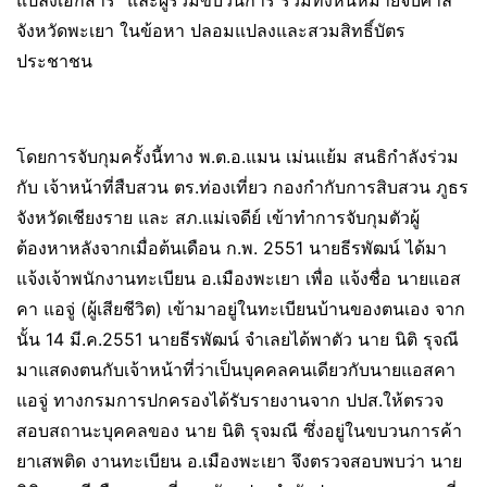
แปลงเอกสาร” และผู้ร่วมขบวนการ รวมทั้งหนีหมายจับศาล
จังหวัดพะเยา ในข้อหา ปลอมแปลงและสวมสิทธิ์บัตร
ประชาชน
โดยการจับกุมครั้งนี้ทาง พ.ต.อ.แมน เม่นแย้ม สนธิกำลังร่วม
กับ เจ้าหน้าที่สืบสวน ตร.ท่องเที่ยว กองกำกับการสิบสวน ภูธร
จังหวัดเชียงราย และ สภ.แม่เจดีย์ เข้าทำการจับกุมตัวผู้
ต้องหาหลังจากเมื่อต้นเดือน ก.พ. 2551 นายธีรพัฒน์ ได้มา
แจ้งเจ้าพนักงานทะเบียน อ.เมืองพะเยา เพื่อ แจ้งชื่อ นายแอส
คา แอจู่ (ผู้เสียชีวิต) เข้ามาอยู่ในทะเบียนบ้านของตนเอง จาก
นั้น 14 มี.ค.2551 นายธีรพัฒน์ จำเลยได้พาตัว นาย นิติ รุจณี
มาแสดงตนกับเจ้าหน้าที่ว่าเป็นบุคคลคนเดียวกับนายแอสคา
แอจู่ ทางกรมการปกครองได้รับรายงานจาก ปปส.ให้ตรวจ
สอบสถานะบุคคลของ นาย นิติ รุจมณี ซึ่งอยู่ในขบวนการค้า
ยาเสพติด งานทะเบียน อ.เมืองพะเยา จึงตรวจสอบพบว่า นาย