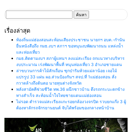
กู้ภัย รับมือสาธารณภัย ช่วย
รับจ้างเมียนมา หวังลดผลกระทบ
ประชาชนได้ทันทุกวิกฤต
ประชาชนสองฝั่ง
ค้นหา
สำหรับ:
เรื่องล่าสุด
ท้องถิ่นแม่ฮ่องสอนสะท้อนเสียงประชาชน นายกฯ อบต.-กำนัน
ยื่นหนังสือถึง กมธ.งบฯ สภาฯ ขอหนุนงบพัฒนาถนน แหล่งน้ำ
และท่องเที่ยว
กมธ.ติดตามงบฯ สภาผู้แทนฯ ลงแม่สะเรียง ถกแนวทางบริหาร
งบประมาณ เร่งพัฒนาพื้นที่ หนุนท่องเที่ยว 3 อำเภอชายแดน
ล่าขบวนการค้าไม้สักเถื่อน ซุกป่าริมห้วยแม่ลาน้อย เจอไม้
แปรรูป 33 แผ่น ผอ.ส่วนป้องกันฯ สจป.ที่ 1แม่ฮ่องสอน สั่ง
กวาดล้างถึงต้นตอ นายทุนต่างจังหวัด
พลังสามัคคีช่วยชีวิต ทพ.36 ผนึกชาวบ้าน ดึงรถกระบะตกข้าง
ทางสำเร็จ สะท้อนน้ำใจไทยชายแดนแม่ฮ่องสอน
ไม่รอด ตำรวจแม่สะเรียงแกะรอยกล้องวงจรปิด รวบยกแก๊ง 3 ผู้
ต้องหาลักรถจักรยานยนต์ จับได้พร้อมของกลางหน้าบ้าน