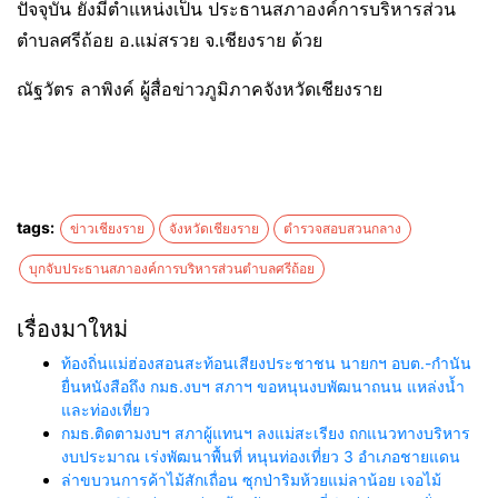
ปัจจุบัน ยังมีตำแหน่งเป็น ประธานสภาองค์การบริหารส่วน
ตำบลศรีถ้อย อ.แม่สรวย จ.เชียงราย ด้วย
ณัฐวัตร ลาพิงค์ ผู้สื่อข่าวภูมิภาคจังหวัดเชียงราย
tags:
ข่าวเชียงราย
จังหวัดเชียงราย
ตำรวจสอบสวนกลาง
บุกจับประธานสภาองค์การบริหารส่วนตำบลศรีถ้อย
เรื่องมาใหม่
ท้องถิ่นแม่ฮ่องสอนสะท้อนเสียงประชาชน นายกฯ อบต.-กำนัน
ยื่นหนังสือถึง กมธ.งบฯ สภาฯ ขอหนุนงบพัฒนาถนน แหล่งน้ำ
และท่องเที่ยว
กมธ.ติดตามงบฯ สภาผู้แทนฯ ลงแม่สะเรียง ถกแนวทางบริหาร
งบประมาณ เร่งพัฒนาพื้นที่ หนุนท่องเที่ยว 3 อำเภอชายแดน
ล่าขบวนการค้าไม้สักเถื่อน ซุกป่าริมห้วยแม่ลาน้อย เจอไม้