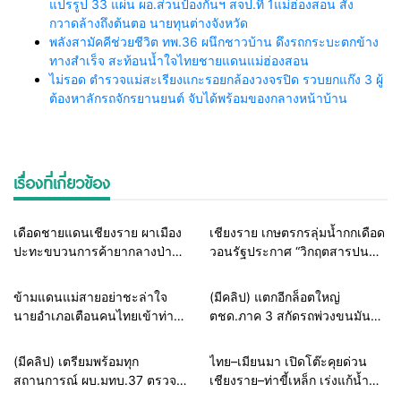
แปรรูป 33 แผ่น ผอ.ส่วนป้องกันฯ สจป.ที่ 1แม่ฮ่องสอน สั่ง
กวาดล้างถึงต้นตอ นายทุนต่างจังหวัด
พลังสามัคคีช่วยชีวิต ทพ.36 ผนึกชาวบ้าน ดึงรถกระบะตกข้าง
ทางสำเร็จ สะท้อนน้ำใจไทยชายแดนแม่ฮ่องสอน
ไม่รอด ตำรวจแม่สะเรียงแกะรอยกล้องวงจรปิด รวบยกแก๊ง 3 ผู้
ต้องหาลักรถจักรยานยนต์ จับได้พร้อมของกลางหน้าบ้าน
เรื่องที่เกี่ยวข้อง
รอบรั้วทั่วไทย
แวดวงทหาร
Home
รอบรั้วทั่วไทย
เดือดชายแดนเชียงราย ผาเมือง
เชียงราย เกษตรกรลุ่มน้ำกกเดือด
ปะทะขบวนการค้ายากลางป่า
วอนรัฐประกาศ “วิกฤตสารปน
วิสามัญ 3 ศพ ยึดยาบ้า 3.9 แสน
เปื้อน” เป็นวาระแห่งชาติ เร่งแก้
เม็ด สกัดทะลักเข้าพื้นที่ชั้นใน
ต้นเหตุเหมืองต้นน้ำ หวั่นกระทบ
Home
รอบรั้วทั่วไทย
Home
แวดวงตำรวจ
ข้ามแดนแม่สายอย่าชะล่าใจ
(มีคลิป) แตกอีกล็อตใหญ่
สุขภาพ-เศรษฐกิจ
นายอำเภอเตือนคนไทยเข้าท่าขี้
ตชด.ภาค 3 สกัดรถพ่วงขนมัน
เหล็ก ระวังทำผิดกฎหมายเมีย
สำปะหลัง ซุกไอซ์ 58 กิโลกรัม
นมา เสี่ยงถูกจับดำเนินคดี
รวบ 2 ผู้ต้องหาคาด่านแม่ลาว
Home
แวดวงทหาร
Home
รอบรั้วทั่วไทย
(มีคลิป) เตรียมพร้อมทุก
ไทย–เมียนมา เปิดโต๊ะคุยด่วน
สถานการณ์ ผบ.มทบ.37 ตรวจ
เชียงราย–ท่าขี้เหล็ก เร่งแก้น้ำ
เข้มฝึกกำลังพลสำรอง เสริมทักษะ
ท่วมชายแดน พร้อมหารือปมรถ