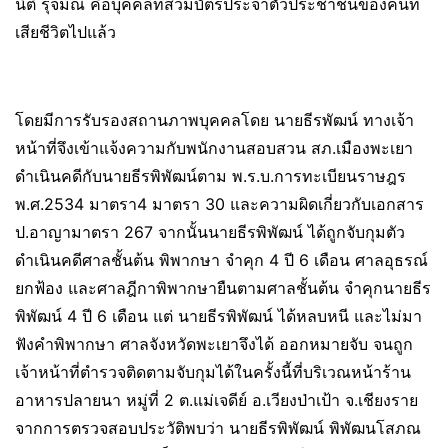
นิติ รุจมณี คือบุคคลที่สวมบัตรประจำตัวประชาชนของคนที่
เสียชีวิตไปแล้ว
โดยมีการรับรองสถานภาพบุคคลโดย นายธีรพัฒน์ ทางเจ้า
หน้าที่จึงเข้าแจ้งความกับพนักงานสอบสวน สภ.เมืองพะเยา
ดำเนินคดีกับนายธีรพิพัฒน์ตาม พ.ร.บ.การทะเบียนราษฎร
พ.ศ.2534 มาตรา4 มาตรา 30 และความผิดเกี่ยวกับเอกสาร
ป.อาญามาตรา 267 จากนั้นนายธีรพิพัฒน์ ได้ถูกจับกุมตัว
ดำเนินคดีศาลชั้นต้น พิพากษา จำคุก 4 ปี 6 เดือน ศาลอุธรณ์
ยกฟ้อง และศาลฎีกาพิพากษายืนตามศาลชั้นต้น จำคุกนายธีร
พิพัฒน์ 4 ปี 6 เดือน แต่ นายธีรพิพัฒน์ ได้หลบหนี และไม่มา
ฟังคำพิพากษา ศาลจังหวัดพะเยาจึงได้ ออกหมายจับ จนถูก
เจ้าหน้าที่ตำรวจติดตามจับกุมได้ในครั้งนี้ที่บริเวณหน้าร้าน
อาหารปลายนา หมู่ที่ 2 ต.แม่เจดีย์ อ.เวียงป่าเป้า จ.เชียงราย
จากการตรวจสอบประวัติพบว่า นายธีรพิพัฒน์ พิพัฒนโสภณ