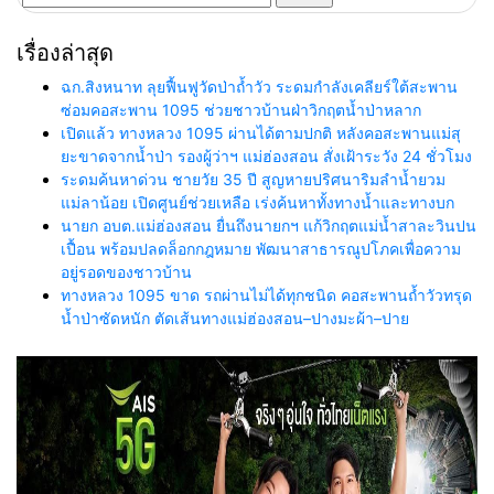
สำหรับ:
เรื่องล่าสุด
ฉก.สิงหนาท ลุยฟื้นฟูวัดป่าถ้ำวัว ระดมกำลังเคลียร์ใต้สะพาน
ซ่อมคอสะพาน 1095 ช่วยชาวบ้านฝ่าวิกฤตน้ำป่าหลาก
เปิดแล้ว ทางหลวง 1095 ผ่านได้ตามปกติ หลังคอสะพานแม่สุ
ยะขาดจากน้ำป่า รองผู้ว่าฯ แม่ฮ่องสอน สั่งเฝ้าระวัง 24 ชั่วโมง
ระดมค้นหาด่วน ชายวัย 35 ปี สูญหายปริศนาริมลำน้ำยวม
แม่ลาน้อย เปิดศูนย์ช่วยเหลือ เร่งค้นหาทั้งทางน้ำและทางบก
นายก อบต.แม่ฮ่องสอน ยื่นถึงนายกฯ แก้วิกฤตแม่น้ำสาละวินปน
เปื้อน พร้อมปลดล็อกกฎหมาย พัฒนาสาธารณูปโภคเพื่อความ
อยู่รอดของชาวบ้าน
ทางหลวง 1095 ขาด รถผ่านไม่ได้ทุกชนิด คอสะพานถ้ำวัวทรุด
น้ำป่าซัดหนัก ตัดเส้นทางแม่ฮ่องสอน–ปางมะผ้า–ปาย