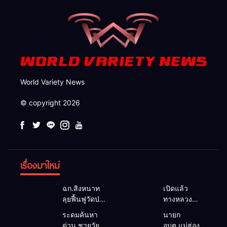
World Variety News
© copyright 2026
เรื่องมาใหม่
ฉก.สิงหนาท
เปิดแล้ว
ลุยฟื้นฟูวัดป่า
ทางหลวง
ถ้ำวัว ระดม
1095 ผ่านได้
ระดมค้นหา
นายก
กำลังเคลียร์
ตามปกติ หลัง
ด่วน ชายวัย
อบต.แม่ฮ่องสอน