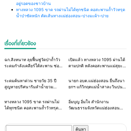
อยู่รอดของชาวบ้าน
ทางหลวง 1095 ขาด รถผ่านไม่ได้ทุกชนิด คอสะพานถ้ำวัวทรุด
น้ำป่าซัดหนัก ตัดเส้นทางแม่ฮ่องสอน–ปางมะผ้า–ปาย
เรื่องที่เกี่ยวข้อง
Home
แวดวงทหาร
Home
รอบรั้วทั่วไทย
ฉก.สิงหนาท ลุยฟื้นฟูวัดป่าถ้ำวัว
เปิดแล้ว ทางหลวง 1095 ผ่านได้
ระดมกำลังเคลียร์ใต้สะพาน ซ่อม
ตามปกติ หลังคอสะพานแม่สุยะ
คอสะพาน 1095 ช่วยชาวบ้านฝ่า
ขาดจากน้ำป่า รองผู้ว่าฯ
วิกฤตน้ำป่าหลาก
แม่ฮ่องสอน สั่งเฝ้าระวัง 24
Home
รอบรั้วทั่วไทย
Home
รอบรั้วทั่วไทย
ระดมค้นหาด่วน ชายวัย 35 ปี
นายก อบต.แม่ฮ่องสอน ยื่นถึงนา
ชั่วโมง
สูญหายปริศนาริมลำน้ำยวม
ยกฯ แก้วิกฤตแม่น้ำสาละวินปน
แม่ลาน้อย เปิดศูนย์ช่วยเหลือ เร่ง
เปื้อน พร้อมปลดล็อกกฎหมาย
ค้นหาทั้งทางน้ำและทางบก
พัฒนาสาธารณูปโภคเพื่อความ
Home
รอบรั้วทั่วไทย
Home
สายธรรมะ-พระเครื่อง
ทางหลวง 1095 ขาด รถผ่านไม่
อิ่มบุญ อิ่มใจ สำนักงาน
อยู่รอดของชาวบ้าน
ได้ทุกชนิด คอสะพานถ้ำวัวทรุด
วัฒนธรรมจังหวัดแม่ฮ่องสอน
น้ำป่าซัดหนัก ตัดเส้นทาง
“หิ้วตะกร้าเข้าวัด” ลดพลาสติก
แม่ฮ่องสอน–ปางมะผ้า–ปาย
หนุนของดีท้องถิ่น สืบสานวิถีพุทธ
อย่างยั่งยืน
ค้นหา