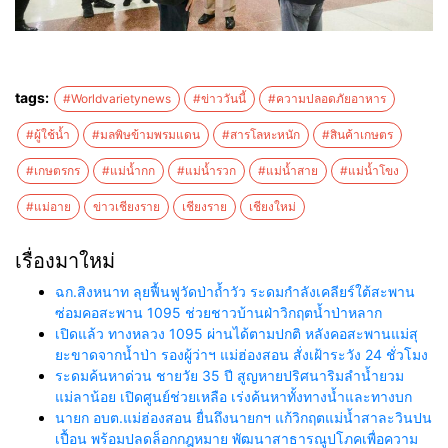
tags:
#Worldvarietynews
#ข่าววันนี้
#ความปลอดภัยอาหาร
#ผู้ใช้น้ำ
#มลพิษข้ามพรมแดน
#สารโลหะหนัก
#สินค้าเกษตร
#เกษตรกร
#แม่น้ำกก
#แม่น้ำรวก
#แม่น้ำสาย
#แม่น้ำโขง
#แม่อาย
ข่าวเชียงราย
เชียงราย
เชียงใหม่
เรื่องมาใหม่
ฉก.สิงหนาท ลุยฟื้นฟูวัดป่าถ้ำวัว ระดมกำลังเคลียร์ใต้สะพาน
ซ่อมคอสะพาน 1095 ช่วยชาวบ้านฝ่าวิกฤตน้ำป่าหลาก
เปิดแล้ว ทางหลวง 1095 ผ่านได้ตามปกติ หลังคอสะพานแม่สุ
ยะขาดจากน้ำป่า รองผู้ว่าฯ แม่ฮ่องสอน สั่งเฝ้าระวัง 24 ชั่วโมง
ระดมค้นหาด่วน ชายวัย 35 ปี สูญหายปริศนาริมลำน้ำยวม
แม่ลาน้อย เปิดศูนย์ช่วยเหลือ เร่งค้นหาทั้งทางน้ำและทางบก
นายก อบต.แม่ฮ่องสอน ยื่นถึงนายกฯ แก้วิกฤตแม่น้ำสาละวินปน
เปื้อน พร้อมปลดล็อกกฎหมาย พัฒนาสาธารณูปโภคเพื่อความ