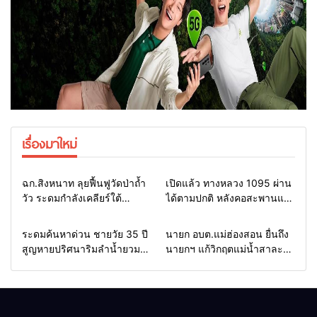
เรื่องมาใหม่
Home
แวดวงทหาร
Home
รอบรั้วทั่วไทย
ฉก.สิงหนาท ลุยฟื้นฟูวัดป่าถ้ำ
เปิดแล้ว ทางหลวง 1095 ผ่าน
วัว ระดมกำลังเคลียร์ใต้
ได้ตามปกติ หลังคอสะพานแม่
สะพาน ซ่อมคอสะพาน 1095
สุยะขาดจากน้ำป่า รองผู้ว่าฯ
ช่วยชาวบ้านฝ่าวิกฤตน้ำป่า
แม่ฮ่องสอน สั่งเฝ้าระวัง 24
Home
รอบรั้วทั่วไทย
Home
รอบรั้วทั่วไทย
ระดมค้นหาด่วน ชายวัย 35 ปี
นายก อบต.แม่ฮ่องสอน ยื่นถึง
หลาก
ชั่วโมง
สูญหายปริศนาริมลำน้ำยวม
นายกฯ แก้วิกฤตแม่น้ำสาละ
แม่ลาน้อย เปิดศูนย์ช่วยเหลือ
วินปนเปื้อน พร้อมปลดล็อก
เร่งค้นหาทั้งทางน้ำและทางบก
กฎหมาย พัฒนา
สาธารณูปโภคเพื่อความอยู่
รอดของชาวบ้าน