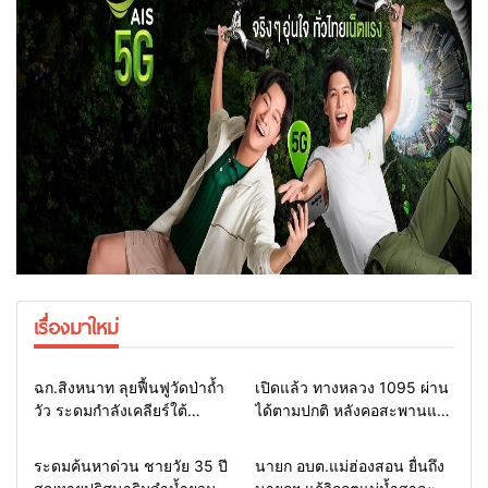
เรื่องมาใหม่
Home
แวดวงทหาร
Home
รอบรั้วทั่วไทย
ฉก.สิงหนาท ลุยฟื้นฟูวัดป่าถ้ำ
เปิดแล้ว ทางหลวง 1095 ผ่าน
วัว ระดมกำลังเคลียร์ใต้
ได้ตามปกติ หลังคอสะพานแม่
สะพาน ซ่อมคอสะพาน 1095
สุยะขาดจากน้ำป่า รองผู้ว่าฯ
ช่วยชาวบ้านฝ่าวิกฤตน้ำป่า
แม่ฮ่องสอน สั่งเฝ้าระวัง 24
Home
รอบรั้วทั่วไทย
Home
รอบรั้วทั่วไทย
ระดมค้นหาด่วน ชายวัย 35 ปี
นายก อบต.แม่ฮ่องสอน ยื่นถึง
หลาก
ชั่วโมง