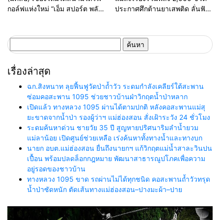
ผิดกฎหมาย
สถานการณ์
กอล์ฟแห่งใหม่ “เอ็ม สปอร์ต พลัส”
ประกาศศึกต้านยาเสพติด ลั่นฟัน
ทุ่มงบกว่า 100 ล้าน เปิด 128
ไม่เลี้ยงหากเจ้าหน้าที่รัฐเอี่ยว
เลน ยกระดับสู่ Sports &
Lifestyle Destination
ค้นหา
สำหรับ:
เรื่องล่าสุด
ฉก.สิงหนาท ลุยฟื้นฟูวัดป่าถ้ำวัว ระดมกำลังเคลียร์ใต้สะพาน
ซ่อมคอสะพาน 1095 ช่วยชาวบ้านฝ่าวิกฤตน้ำป่าหลาก
เปิดแล้ว ทางหลวง 1095 ผ่านได้ตามปกติ หลังคอสะพานแม่สุ
ยะขาดจากน้ำป่า รองผู้ว่าฯ แม่ฮ่องสอน สั่งเฝ้าระวัง 24 ชั่วโมง
ระดมค้นหาด่วน ชายวัย 35 ปี สูญหายปริศนาริมลำน้ำยวม
แม่ลาน้อย เปิดศูนย์ช่วยเหลือ เร่งค้นหาทั้งทางน้ำและทางบก
นายก อบต.แม่ฮ่องสอน ยื่นถึงนายกฯ แก้วิกฤตแม่น้ำสาละวินปน
เปื้อน พร้อมปลดล็อกกฎหมาย พัฒนาสาธารณูปโภคเพื่อความ
อยู่รอดของชาวบ้าน
ทางหลวง 1095 ขาด รถผ่านไม่ได้ทุกชนิด คอสะพานถ้ำวัวทรุด
น้ำป่าซัดหนัก ตัดเส้นทางแม่ฮ่องสอน–ปางมะผ้า–ปาย