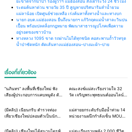
ยะขาดจากน้ำป่า รองผู้ว่าฯ แม่ฮ่องสอน สั่งเฝ้าระวัง 24 ชั่วโมง
ระดมค้นหาด่วน ชายวัย 35 ปี สูญหายปริศนาริมลำน้ำยวม
แม่ลาน้อย เปิดศูนย์ช่วยเหลือ เร่งค้นหาทั้งทางน้ำและทางบก
นายก อบต.แม่ฮ่องสอน ยื่นถึงนายกฯ แก้วิกฤตแม่น้ำสาละวินปน
เปื้อน พร้อมปลดล็อกกฎหมาย พัฒนาสาธารณูปโภคเพื่อความ
อยู่รอดของชาวบ้าน
ทางหลวง 1095 ขาด รถผ่านไม่ได้ทุกชนิด คอสะพานถ้ำวัวทรุด
น้ำป่าซัดหนัก ตัดเส้นทางแม่ฮ่องสอน–ปางมะผ้า–ปาย
เรื่องที่เกี่ยวข้อง
Home
ธุรกิจ-บันเทิง
Home
สายธรรมะ-พระเครื่อง
“นภินทร” ลงพื้นที่เชียงใหม่ ฟัง
คณะสงฆ์แม่สะเรียงรวมใจ 32
เสียงผู้ประกอบการแคบหมูดัง ดัน
วัด เจริญพระพุทธมนต์ออนไลน์
แพลตฟอร์มไทย สู้ยักษ์ใหญ่ต่าง
เฉลิมพระเกียรติในหลวง ร่วมส่ง
ชาติ ยกระดับ SMEs
พลังแห่งศรัทธาถวายเป็นพระ
Home
แวดวงตำรวจ
Home
รอบรั้วทั่วไทย
(มีคลิป) เนียนกริบ ตำรวจท่อง
แม่สายยกระดับรับมือน้ำท่วม 14
ราชกุศล
เที่ยวเชียงใหม่ปลอมตัวเป็นนัก
หน่วยงานผนึกกำลังเซ็น MOU
ท่องเที่ยวชาวเม็กซิโก ล่อซื้อจับ
ซ้อมแผนเผชิญเหตุอุทกภัย เตรียม
ต่างด้าวเปิดทัวร์เถื่อน รับบทไกด์
พร้อมช่วยประชาชนทุก
Home
ธุรกิจ-บันเทิง
Home
รอบรั้วทั่วไทย
(มีคลิป) เชียงใหม่ได้สนามไดรฟ์
แม่สะเรียงรวมพลัง 2,000 ชีวิต