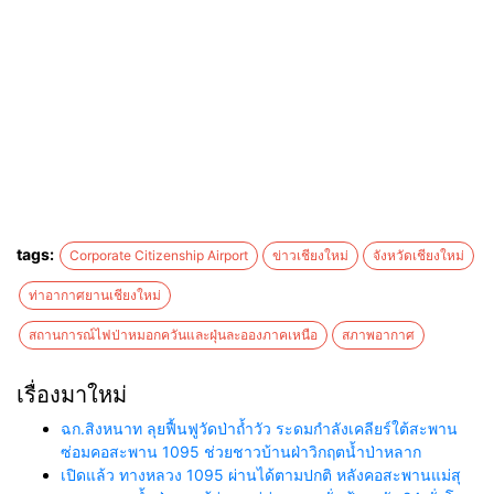
tags:
Corporate Citizenship Airport
ข่าวเชียงใหม่
จังหวัดเชียงใหม่
ท่าอากาศยานเชียงใหม่
สถานการณ์ไฟป่าหมอกควันและฝุ่นละอองภาคเหนือ
สภาพอากาศ
เรื่องมาใหม่
ฉก.สิงหนาท ลุยฟื้นฟูวัดป่าถ้ำวัว ระดมกำลังเคลียร์ใต้สะพาน
ซ่อมคอสะพาน 1095 ช่วยชาวบ้านฝ่าวิกฤตน้ำป่าหลาก
เปิดแล้ว ทางหลวง 1095 ผ่านได้ตามปกติ หลังคอสะพานแม่สุ