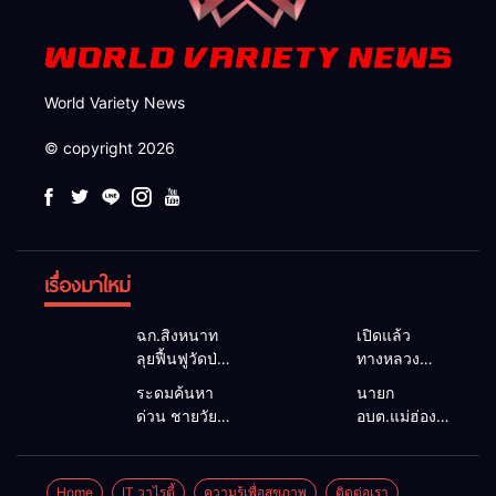
World Variety News
© copyright 2026
เรื่องมาใหม่
ฉก.สิงหนาท
เปิดแล้ว
ลุยฟื้นฟูวัดป่า
ทางหลวง
ถ้ำวัว ระดม
1095 ผ่านได้
ระดมค้นหา
นายก
กำลังเคลียร์
ตามปกติ หลัง
ด่วน ชายวัย
อบต.แม่ฮ่องสอน
ใต้สะพาน
คอสะพานแม่
35 ปี สูญหาย
ยื่นถึงนายกฯ
ซ่อมคอ
สุยะขาดจาก
ปริศนาริมลำ
แก้วิกฤตแม่น้ำ
สะพาน 1095
น้ำป่า รองผู้
น้ำยวม
สาละวินปน
Home
IT วาไรตี้
ความรู้เพื่อสุขภาพ
ติดต่อเรา