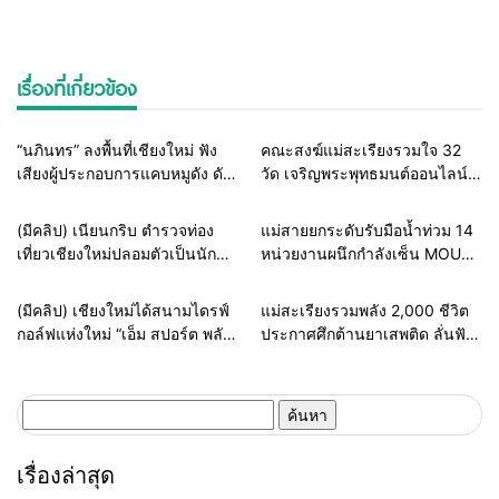
เรื่องที่เกี่ยวข้อง
Home
ธุรกิจ-บันเทิง
Home
สายธรรมะ-พระเครื่อง
“นภินทร” ลงพื้นที่เชียงใหม่ ฟัง
คณะสงฆ์แม่สะเรียงรวมใจ 32
เสียงผู้ประกอบการแคบหมูดัง ดัน
วัด เจริญพระพุทธมนต์ออนไลน์
แพลตฟอร์มไทย สู้ยักษ์ใหญ่ต่าง
เฉลิมพระเกียรติในหลวง ร่วมส่ง
ชาติ ยกระดับ SMEs
พลังแห่งศรัทธาถวายเป็นพระ
Home
แวดวงตำรวจ
Home
รอบรั้วทั่วไทย
(มีคลิป) เนียนกริบ ตำรวจท่อง
แม่สายยกระดับรับมือน้ำท่วม 14
ราชกุศล
เที่ยวเชียงใหม่ปลอมตัวเป็นนัก
หน่วยงานผนึกกำลังเซ็น MOU
ท่องเที่ยวชาวเม็กซิโก ล่อซื้อจับ
ซ้อมแผนเผชิญเหตุอุทกภัย เตรียม
ต่างด้าวเปิดทัวร์เถื่อน รับบทไกด์
พร้อมช่วยประชาชนทุก
Home
ธุรกิจ-บันเทิง
Home
รอบรั้วทั่วไทย
(มีคลิป) เชียงใหม่ได้สนามไดรฟ์
แม่สะเรียงรวมพลัง 2,000 ชีวิต
ผิดกฎหมาย
สถานการณ์
กอล์ฟแห่งใหม่ “เอ็ม สปอร์ต พลัส”
ประกาศศึกต้านยาเสพติด ลั่นฟัน
ทุ่มงบกว่า 100 ล้าน เปิด 128
ไม่เลี้ยงหากเจ้าหน้าที่รัฐเอี่ยว
เลน ยกระดับสู่ Sports &
Lifestyle Destination
ค้นหา
สำหรับ:
เรื่องล่าสุด