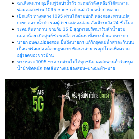
ฉก.สิงหนาท ลุยฟื้นฟูวัดป่าถ้ำวัว ระดมกำลังเคลียร์ใต้สะพาน
ซ่อมคอสะพาน 1095 ช่วยชาวบ้านฝ่าวิกฤตน้ำป่าหลาก
เปิดแล้ว ทางหลวง 1095 ผ่านได้ตามปกติ หลังคอสะพานแม่สุ
ยะขาดจากน้ำป่า รองผู้ว่าฯ แม่ฮ่องสอน สั่งเฝ้าระวัง 24 ชั่วโมง
ระดมค้นหาด่วน ชายวัย 35 ปี สูญหายปริศนาริมลำน้ำยวม
แม่ลาน้อย เปิดศูนย์ช่วยเหลือ เร่งค้นหาทั้งทางน้ำและทางบก
นายก อบต.แม่ฮ่องสอน ยื่นถึงนายกฯ แก้วิกฤตแม่น้ำสาละวินปน
เปื้อน พร้อมปลดล็อกกฎหมาย พัฒนาสาธารณูปโภคเพื่อความ
อยู่รอดของชาวบ้าน
ทางหลวง 1095 ขาด รถผ่านไม่ได้ทุกชนิด คอสะพานถ้ำวัวทรุด
น้ำป่าซัดหนัก ตัดเส้นทางแม่ฮ่องสอน–ปางมะผ้า–ปาย