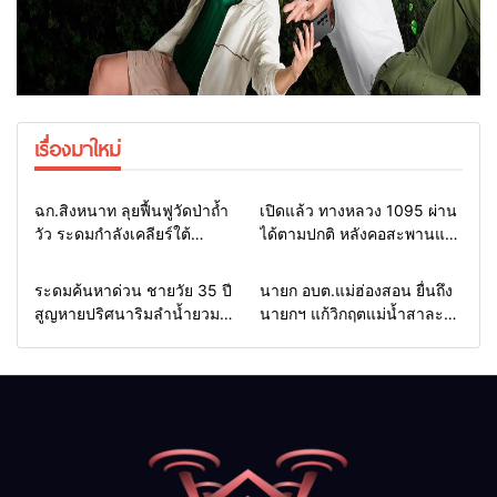
เรื่องมาใหม่
Home
แวดวงทหาร
Home
รอบรั้วทั่วไทย
ฉก.สิงหนาท ลุยฟื้นฟูวัดป่าถ้ำ
เปิดแล้ว ทางหลวง 1095 ผ่าน
วัว ระดมกำลังเคลียร์ใต้
ได้ตามปกติ หลังคอสะพานแม่
สะพาน ซ่อมคอสะพาน 1095
สุยะขาดจากน้ำป่า รองผู้ว่าฯ
ช่วยชาวบ้านฝ่าวิกฤตน้ำป่า
แม่ฮ่องสอน สั่งเฝ้าระวัง 24
Home
รอบรั้วทั่วไทย
Home
รอบรั้วทั่วไทย
ระดมค้นหาด่วน ชายวัย 35 ปี
นายก อบต.แม่ฮ่องสอน ยื่นถึง
หลาก
ชั่วโมง
สูญหายปริศนาริมลำน้ำยวม
นายกฯ แก้วิกฤตแม่น้ำสาละ
แม่ลาน้อย เปิดศูนย์ช่วยเหลือ
วินปนเปื้อน พร้อมปลดล็อก
เร่งค้นหาทั้งทางน้ำและทางบก
กฎหมาย พัฒนา
สาธารณูปโภคเพื่อความอยู่
รอดของชาวบ้าน