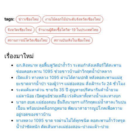
tags:
ข่าวเชียงใหม่
งานไม้ดอกไม้ประดับจังหวัดเชียงใหม่
จังหวัดเชียงใหม่
จำนวนผู้ติดเชื้อโควิด-19 ในประเทศไทย
สถานการณ์โควิดเชียงใหม่
สถานบันเทิงในเชียงใหม่
เรื่องมาใหม่
ฉก.สิงหนาท ลุยฟื้นฟูวัดป่าถ้ำวัว ระดมกำลังเคลียร์ใต้สะพาน
ซ่อมคอสะพาน 1095 ช่วยชาวบ้านฝ่าวิกฤตน้ำป่าหลาก
เปิดแล้ว ทางหลวง 1095 ผ่านได้ตามปกติ หลังคอสะพานแม่สุ
ยะขาดจากน้ำป่า รองผู้ว่าฯ แม่ฮ่องสอน สั่งเฝ้าระวัง 24 ชั่วโมง
ระดมค้นหาด่วน ชายวัย 35 ปี สูญหายปริศนาริมลำน้ำยวม
แม่ลาน้อย เปิดศูนย์ช่วยเหลือ เร่งค้นหาทั้งทางน้ำและทางบก
นายก อบต.แม่ฮ่องสอน ยื่นถึงนายกฯ แก้วิกฤตแม่น้ำสาละวินปน
เปื้อน พร้อมปลดล็อกกฎหมาย พัฒนาสาธารณูปโภคเพื่อความ
อยู่รอดของชาวบ้าน
ทางหลวง 1095 ขาด รถผ่านไม่ได้ทุกชนิด คอสะพานถ้ำวัวทรุด
น้ำป่าซัดหนัก ตัดเส้นทางแม่ฮ่องสอน–ปางมะผ้า–ปาย