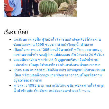
เรื่องมาใหม่
ฉก.สิงหนาท ลุยฟื้นฟูวัดป่าถ้ำวัว ระดมกำลังเคลียร์ใต้สะพาน
ซ่อมคอสะพาน 1095 ช่วยชาวบ้านฝ่าวิกฤตน้ำป่าหลาก
เปิดแล้ว ทางหลวง 1095 ผ่านได้ตามปกติ หลังคอสะพานแม่สุ
ยะขาดจากน้ำป่า รองผู้ว่าฯ แม่ฮ่องสอน สั่งเฝ้าระวัง 24 ชั่วโมง
ระดมค้นหาด่วน ชายวัย 35 ปี สูญหายปริศนาริมลำน้ำยวม
แม่ลาน้อย เปิดศูนย์ช่วยเหลือ เร่งค้นหาทั้งทางน้ำและทางบก
นายก อบต.แม่ฮ่องสอน ยื่นถึงนายกฯ แก้วิกฤตแม่น้ำสาละวินปน
เปื้อน พร้อมปลดล็อกกฎหมาย พัฒนาสาธารณูปโภคเพื่อความ
อยู่รอดของชาวบ้าน
ทางหลวง 1095 ขาด รถผ่านไม่ได้ทุกชนิด คอสะพานถ้ำวัวทรุด
น้ำป่าซัดหนัก ตัดเส้นทางแม่ฮ่องสอน–ปางมะผ้า–ปาย