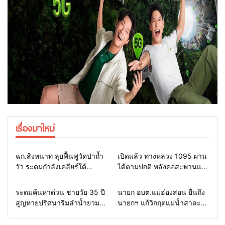
เรื่องมาใหม่
Home
แวดวงทหาร
Home
รอบรั้วทั่วไทย
ฉก.สิงหนาท ลุยฟื้นฟูวัดป่าถ้ำ
เปิดแล้ว ทางหลวง 1095 ผ่าน
วัว ระดมกำลังเคลียร์ใต้
ได้ตามปกติ หลังคอสะพานแม่
สะพาน ซ่อมคอสะพาน 1095
สุยะขาดจากน้ำป่า รองผู้ว่าฯ
ช่วยชาวบ้านฝ่าวิกฤตน้ำป่า
แม่ฮ่องสอน สั่งเฝ้าระวัง 24
Home
รอบรั้วทั่วไทย
Home
รอบรั้วทั่วไทย
ระดมค้นหาด่วน ชายวัย 35 ปี
นายก อบต.แม่ฮ่องสอน ยื่นถึง
หลาก
ชั่วโมง
สูญหายปริศนาริมลำน้ำยวม
นายกฯ แก้วิกฤตแม่น้ำสาละ
แม่ลาน้อย เปิดศูนย์ช่วยเหลือ
วินปนเปื้อน พร้อมปลดล็อก
เร่งค้นหาทั้งทางน้ำและทางบก
กฎหมาย พัฒนา