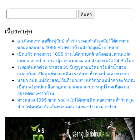
ค้นหา
สำหรับ:
เรื่องล่าสุด
ฉก.สิงหนาท ลุยฟื้นฟูวัดป่าถ้ำวัว ระดมกำลังเคลียร์ใต้สะพาน
ซ่อมคอสะพาน 1095 ช่วยชาวบ้านฝ่าวิกฤตน้ำป่าหลาก
เปิดแล้ว ทางหลวง 1095 ผ่านได้ตามปกติ หลังคอสะพานแม่สุ
ยะขาดจากน้ำป่า รองผู้ว่าฯ แม่ฮ่องสอน สั่งเฝ้าระวัง 24 ชั่วโมง
ระดมค้นหาด่วน ชายวัย 35 ปี สูญหายปริศนาริมลำน้ำยวม
แม่ลาน้อย เปิดศูนย์ช่วยเหลือ เร่งค้นหาทั้งทางน้ำและทางบก
นายก อบต.แม่ฮ่องสอน ยื่นถึงนายกฯ แก้วิกฤตแม่น้ำสาละวินปน
เปื้อน พร้อมปลดล็อกกฎหมาย พัฒนาสาธารณูปโภคเพื่อความ
อยู่รอดของชาวบ้าน
ทางหลวง 1095 ขาด รถผ่านไม่ได้ทุกชนิด คอสะพานถ้ำวัวทรุด
น้ำป่าซัดหนัก ตัดเส้นทางแม่ฮ่องสอน–ปางมะผ้า–ปาย