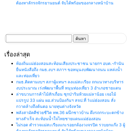
ต้องหาลักรถจักรยานยนต์ จับได้พร้อมของกลางหน้าบ้าน
ค้นหา
สำหรับ:
เรื่องล่าสุด
ท้องถิ่นแม่ฮ่องสอนสะท้อนเสียงประชาชน นายกฯ อบต.-กำนัน
ยื่นหนังสือถึง กมธ.งบฯ สภาฯ ขอหนุนงบพัฒนาถนน แหล่งน้ำ
และท่องเที่ยว
กมธ.ติดตามงบฯ สภาผู้แทนฯ ลงแม่สะเรียง ถกแนวทางบริหาร
งบประมาณ เร่งพัฒนาพื้นที่ หนุนท่องเที่ยว 3 อำเภอชายแดน
ล่าขบวนการค้าไม้สักเถื่อน ซุกป่าริมห้วยแม่ลาน้อย เจอไม้
แปรรูป 33 แผ่น ผอ.ส่วนป้องกันฯ สจป.ที่ 1แม่ฮ่องสอน สั่ง
กวาดล้างถึงต้นตอ นายทุนต่างจังหวัด
พลังสามัคคีช่วยชีวิต ทพ.36 ผนึกชาวบ้าน ดึงรถกระบะตกข้าง
ทางสำเร็จ สะท้อนน้ำใจไทยชายแดนแม่ฮ่องสอน
ไม่รอด ตำรวจแม่สะเรียงแกะรอยกล้องวงจรปิด รวบยกแก๊ง 3 ผู้
ต้องหาลักรถจักรยานยนต์ จับได้พร้อมของกลางหน้าบ้าน