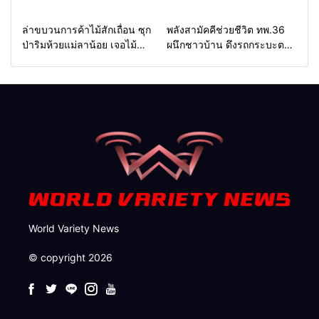
กำนัน ยื่นหนังสือถึง กมธ.งบฯ
บริหารงบประมาณ เร่งพัฒนา
สภาฯ ขอหนุนงบพัฒนาถนน
พื้นที่ หนุนท่องเที่ยว 3 อำเภอ
Home
รอบรั้วทั่วไทย
Home
แวดวงทหาร
ล่าขบวนการค้าไม้สักเถื่อน ซุก
พลังสามัคคีช่วยชีวิต ทพ.36
แหล่งน้ำ และท่องเที่ยว
ชายแดน
ป่าริมห้วยแม่ลาน้อย เจอไม้
ผนึกชาวบ้าน ดึงรถกระบะตก
แปรรูป 33 แผ่น ผอ.ส่วนป้อ
ข้างทางสำเร็จ สะท้อนน้ำใจ
งกันฯ สจป.ที่ 1แม่ฮ่องสอน สั่ง
ไทยชายแดนแม่ฮ่องสอน
กวาดล้างถึงต้นตอ นายทุนต่าง
จังหวัด
World Variety News
© copyright 2026