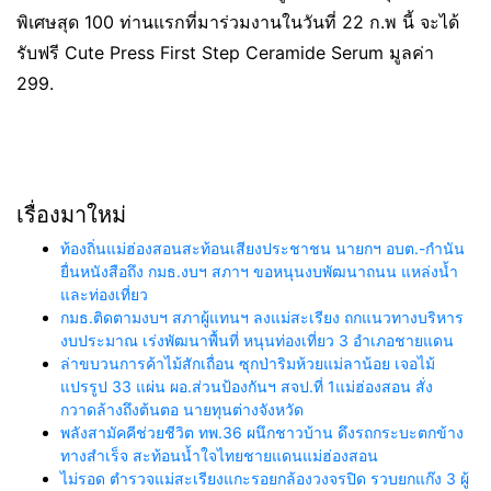
พิเศษสุด 100 ท่านแรกที่มาร่วมงานในวันที่ 22 ก.พ นี้ จะได้
รับฟรี Cute Press First Step Ceramide Serum มูลค่า
299.
เรื่องมาใหม่
ท้องถิ่นแม่ฮ่องสอนสะท้อนเสียงประชาชน นายกฯ อบต.-กำนัน
ยื่นหนังสือถึง กมธ.งบฯ สภาฯ ขอหนุนงบพัฒนาถนน แหล่งน้ำ
และท่องเที่ยว
กมธ.ติดตามงบฯ สภาผู้แทนฯ ลงแม่สะเรียง ถกแนวทางบริหาร
งบประมาณ เร่งพัฒนาพื้นที่ หนุนท่องเที่ยว 3 อำเภอชายแดน
ล่าขบวนการค้าไม้สักเถื่อน ซุกป่าริมห้วยแม่ลาน้อย เจอไม้
แปรรูป 33 แผ่น ผอ.ส่วนป้องกันฯ สจป.ที่ 1แม่ฮ่องสอน สั่ง
กวาดล้างถึงต้นตอ นายทุนต่างจังหวัด
พลังสามัคคีช่วยชีวิต ทพ.36 ผนึกชาวบ้าน ดึงรถกระบะตกข้าง
ทางสำเร็จ สะท้อนน้ำใจไทยชายแดนแม่ฮ่องสอน
ไม่รอด ตำรวจแม่สะเรียงแกะรอยกล้องวงจรปิด รวบยกแก๊ง 3 ผู้