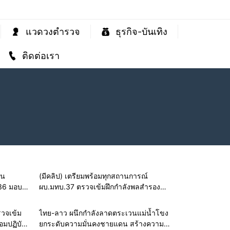
แวดวงตำรวจ
ธุรกิจ-บันเทิง
ติดต่อเรา
ดน
(มีคลิป) เตรียมพร้อมทุกสถานการณ์
 36 มอบ
ผบ.มทบ.37 ตรวจเข้มฝึกกำลังพลสำรอง
รณ์แนว
เสริมทักษะกู้ภัย รับมือสาธารณภัย ช่วย
ประชาชนได้ทันทุกวิกฤต
วจเข้ม
ไทย-ลาว ผนึกกำลังลาดตระเวนแม่น้ำโขง
อมปฏิบัติ
ยกระดับความมั่นคงชายแดน สร้างความ