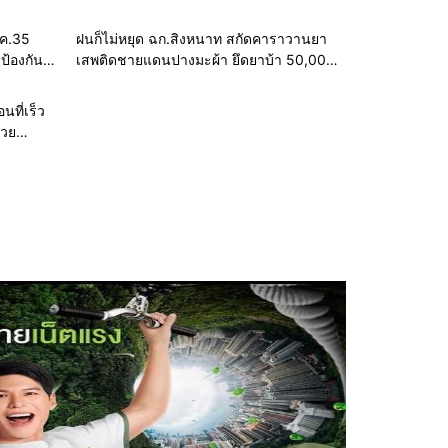
ปลอดภัยสองประเทศ
พค.35
ฝนก็ไม่หยุด ฉก.สิงหนาท สกัดคาราวานยา
 ป้องกัน
เสพติดชายแดนปางมะผ้า ยึดยาบ้า 50,000
เม็ด คนร้ายทิ้งของกลางหนีข้ามประเทศ
นที่เร็ว
่วย