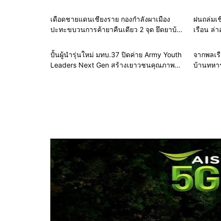
สนับสนุนภารกิจทหารพราน เนื่องในวันทหาร
ผืนป่าต้
พราน
เดือดชายแดนเชียงราย กองกำลังผาเมือง
ฝนถล่มเช
ปะทะขบวนการค้ายาคืนเดียว 2 จุด ยึดยาบ้า
เรือน ล่
1 ล้านเม็ด ไอซ์ 80 กิโลกรัม
เคลื่อนที
ชั่วโมง
ปั้นผู้นำรุ่นใหม่ มทบ.37 ปิดค่าย Army Youth
จากพลเรือ
Leaders Next Gen สร้างเยาวชนคุณภาพ
บ้านทหาร
ยึดมั่นชาติ ศาสนา พระมหากษัตริย์
ร่วมฉลอง