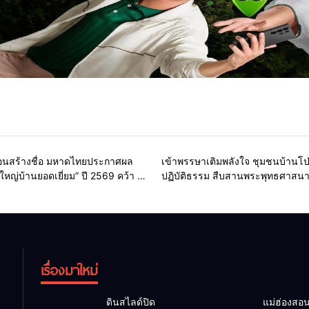
Home
รอบรั้วทั่วไทย
Home
สายธรรมะ-พร
สอนสร้างชื่อ มหาดไทยประกาศผล
เข้าพรรษาเติมพลังใจ ชุมชนบ้านโป
้ใหญ่บ้านยอดเยี่ยม” ปี 2569 คว้า 2
ปฏิบัติธรรม สืบสานพระพุทธศาสนา 
ดับประเทศ เชิดชูผู้นำท้องที่ต้นแบบ
คุณธรรมให้คนทุกวัย
เรื่องมาใหม่
ดินสไลด์ปิด
แม่ฮ่องสอน