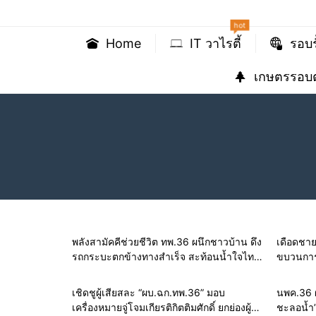
hot
Home
IT วาไรตี้
รอบร
เกษตรรอบต
พลังสามัคคีช่วยชีวิต ทพ.36 ผนึกชาวบ้าน ดึง
เดือดชา
รถกระบะตกข้างทางสำเร็จ สะท้อนน้ำใจไทย
ขบวนการค
ชายแดนแม่ฮ่องสอน
ยาบ้า 3.9
เชิดชูผู้เสียสละ “ผบ.ฉก.ทพ.36” มอบ
นพค.36 ผ
เครื่องหมายจู่โจมเกียรติกิตติมศักดิ์ ยกย่องผู้
ชะลอน้ำ” 