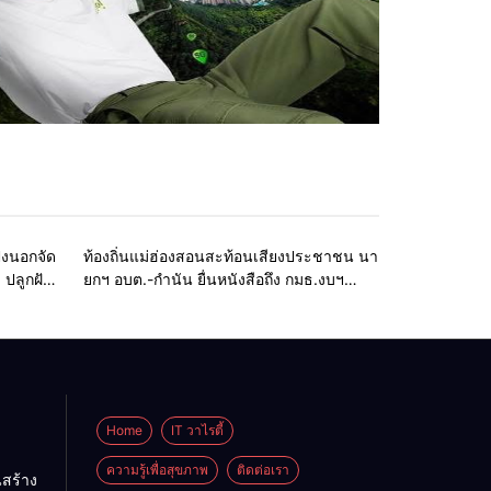
ะเครื่อง
Home
รอบรั้วทั่วไทย
่งนอกจัด
ท้องถิ่นแม่ฮ่องสอนสะท้อนเสียงประชาชน นา
ปลูกฝัง
ยกฯ อบต.-กำนัน ยื่นหนังสือถึง กมธ.งบฯ
สภาฯ ขอหนุนงบพัฒนาถนน แหล่งน้ำ และ
ท่องเที่ยว
Home
IT วาไรตี้
ความรู้เพื่อสุขภาพ
ติดต่อเรา
สร้าง