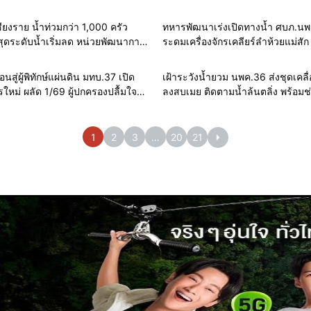
นน้ำสบเมย
ภารกิจเต็มกำลัง 24 ชั่วโมง
ียงราย น้ำท่วมกว่า 1,000 ครัว
ทหารพัฒนาเร่งเปิดทางน้ำ ศบภ.น
าสุดระดับน้ำเริ่มลด หน่วยพัฒนาการ
ระดมเครื่องจักรเคลียร์ลำห้วยแม่สัก
่ 35 เร่งช่วยเหลือ พร้อมเฝ้าระวัง 24
น้ำท่วมเวียงเชียงรุ้ง
นสู่ผู้พิทักษ์แผ่นดิน มทบ.37 เปิด
เฝ้าระวังน้ำยวม นพค.36 ส่งชุดเคลื่อ
ใหม่ ผลัด 1/69 ผู้ปกครองปลื้มใจ
ลงสบเมย ติดตามน้ำล้นตลิ่ง พร้อมช
วันแห่งความภาคภูมิใจ
ประชาชน 24 ชั่วโมง
1
2
3
…
20
21