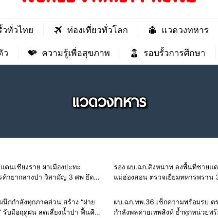
ั้วทั่วไทย
ท่องเที่ยวทั่วโลก
แวดวงทหาร
ัว
ความรู้เพื่อสุขภาพ
รอบรั้วการศึกษา
แวดวงทหาร
ยแดนเชียงราย ผาเมืองปะทะ
รอง ผบ.ฉก.สิงหนาท ลงพื้นที่ชายแ
้ายากลางป่า วิสามัญ 3 ศพ ยึด
แม่ฮ่องสอน ตรวจเยี่ยมทหารพราน
 แสนเม็ด สกัดทะลักเข้าพื้นที่ชั้นใน
สิ่งของบำรุงขวัญ ติดตามสถานกา
ชายแดนอย่างใกล้ชิด
นึกกำลังทุกภาคส่วน สร้าง “ฝาย
ผบ.ฉก.ทพ.36 เช็กความพร้อมรบ ตร
รับมือฤดูฝน ลดเสี่ยงน้ำป่า ฟื้นคืน
กำลังพลค่ายเทพสิงห์ ย้ำทุกหน่วยพร้