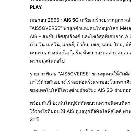
PLAY
เมษายน 2565 :
AIS 5G
เตรียมสร้างปรากฏการณ์
“AIS5GVERSE” พาลูกค้าและคนไทยบุกโลก Metave
AIS – สมชัย เลิศสุทธิวงค์ และโชว์สุดพิเศษจาก
เป็น วิน เมธวิน, แอลลี่, บิวกิ้น, เจเจ, นนน, โอม,
คนแรกอย่างน้องไอ ไอรีน ที่จะมาส่งต่อคำขอบคุ
ความมุ่งมั่นต่อไป
รายการพิเศษ “AIS5GVERSE” ชวนทุกคนให้สัมผัส
มาไว้ด้วยกันอย่างไร้รอยต่อครั้งแรกของโลกจากศ
ของเทคโนโลยีโครงข่ายอัจฉริยะ AIS 5G ถ่ายทอด
พร้อมกันนี้ ยังเล่นใหญ่จัดทัพขบวนความพิเศษที่ค
ไว้วางใจที่มอบให้ AIS ดูแลทุกดิจิทัลไลฟ์สไตล์ ผ่า
31 ปี