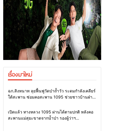
เรื่องมาใหม่
Home
แวดวงทหาร
ฉก.สิงหนาท ลุยฟื้นฟูวัดป่าถ้ำวัว ระดมกำลังเคลียร์
ใต้สะพาน ซ่อมคอสะพาน 1095 ช่วยชาวบ้านฝ่า
วิกฤตน้ำป่าหลาก
Home
รอบรั้วทั่วไทย
เปิดแล้ว ทางหลวง 1095 ผ่านได้ตามปกติ หลังคอ
สะพานแม่สุยะขาดจากน้ำป่า รองผู้ว่าฯ
แม่ฮ่องสอน สั่งเฝ้าระวัง 24 ชั่วโมง