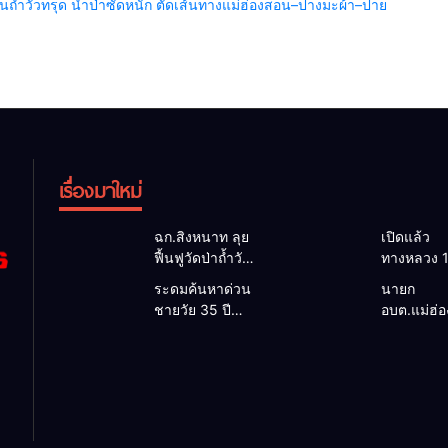
้ำวัวทรุด น้ำป่าซัดหนัก ตัดเส้นทางแม่ฮ่องสอน–ปางมะผ้า–ปาย
เรื่องมาใหม่
ฉก.สิงหนาท ลุย
เปิดแล้ว
ฟื้นฟูวัดป่าถ้ำวัว
ทางหลวง 
ระดมกำลัง
ผ่านได้ตาม
ระดมค้นหาด่วน
นายก
เคลียร์ใต้สะพาน
หลังคอสะ
ชายวัย 35 ปี
อบต.แม่ฮ่
ซ่อมคอสะพาน
แม่สุยะขา
สูญหายปริศนา
ยื่นถึงนายก
1095 ช่วยชาว
น้ำป่า รองผู
ริมลำน้ำยวม
วิกฤตแม่น้
บ้านฝ่าวิกฤต
แม่ฮ่องสอน 
แม่ลาน้อย เปิด
สาละวินป
น้ำป่าหลาก
เฝ้าระวัง 2
ศูนย์ช่วยเหลือ
เปื้อน พร้
ชั่วโมง
เร่งค้นหาทั้งทาง
ล็อกกฎหม
น้ำและทางบก
พัฒนา