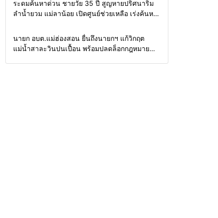
Home
รอบรั้วทั่วไทย
ระดมค้นหาด่วน ชายวัย 35 ปี สูญหายปริศนาริม
ลำน้ำยวม แม่ลาน้อย เปิดศูนย์ช่วยเหลือ เร่งค้นหา
ทั้งทางน้ำและทางบก
Home
รอบรั้วทั่วไทย
นายก อบต.แม่ฮ่องสอน ยื่นถึงนายกฯ แก้วิกฤต
แม่น้ำสาละวินปนเปื้อน พร้อมปลดล็อกกฎหมาย
พัฒนาสาธารณูปโภคเพื่อความอยู่รอดของชาว
บ้าน