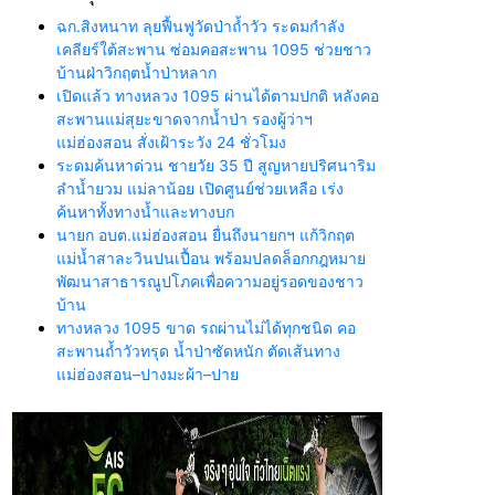
ฉก.สิงหนาท ลุยฟื้นฟูวัดป่าถ้ำวัว ระดมกำลัง
เคลียร์ใต้สะพาน ซ่อมคอสะพาน 1095 ช่วยชาว
บ้านฝ่าวิกฤตน้ำป่าหลาก
เปิดแล้ว ทางหลวง 1095 ผ่านได้ตามปกติ หลังคอ
สะพานแม่สุยะขาดจากน้ำป่า รองผู้ว่าฯ
แม่ฮ่องสอน สั่งเฝ้าระวัง 24 ชั่วโมง
ระดมค้นหาด่วน ชายวัย 35 ปี สูญหายปริศนาริม
ลำน้ำยวม แม่ลาน้อย เปิดศูนย์ช่วยเหลือ เร่ง
ค้นหาทั้งทางน้ำและทางบก
นายก อบต.แม่ฮ่องสอน ยื่นถึงนายกฯ แก้วิกฤต
แม่น้ำสาละวินปนเปื้อน พร้อมปลดล็อกกฎหมาย
พัฒนาสาธารณูปโภคเพื่อความอยู่รอดของชาว
บ้าน
ทางหลวง 1095 ขาด รถผ่านไม่ได้ทุกชนิด คอ
สะพานถ้ำวัวทรุด น้ำป่าซัดหนัก ตัดเส้นทาง
แม่ฮ่องสอน–ปางมะผ้า–ปาย