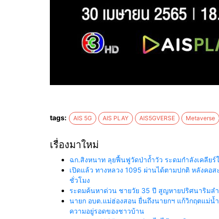
tags:
AIS 5G
AIS PLAY
AIS5GVERSE
Metaverse
เรื่องมาใหม่
ฉก.สิงหนาท ลุยฟื้นฟูวัดป่าถ้ำวัว ระดมกำลังเคลี
เปิดแล้ว ทางหลวง 1095 ผ่านได้ตามปกติ หลังคอสะพา
ชั่วโมง
ระดมค้นหาด่วน ชายวัย 35 ปี สูญหายปริศนาริมลำน้
นายก อบต.แม่ฮ่องสอน ยื่นถึงนายกฯ แก้วิกฤตแม่
ความอยู่รอดของชาวบ้าน