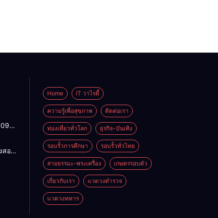
Home
IT วาไรตี้
ความรู้เพื่อสุขภาพ
ติดต่อเรา
1095
ท่องเที่ยวทั่วโลก
ธุรกิจ-บันเทิง
ปกติ
พาน
รอบรั้วการศึกษา
รอบรั้วทั่วไทย
องสอน
ดจาก
ฯ แก้
สายธรรมะ-พระเครื่อง
เกษตรรอบตัว
้ว่าฯ
ำ
สั่ง
น
เกี่ยวกับเรา
แวดวงตำรวจ
4
อมปลด
แวดวงทหาร
าย