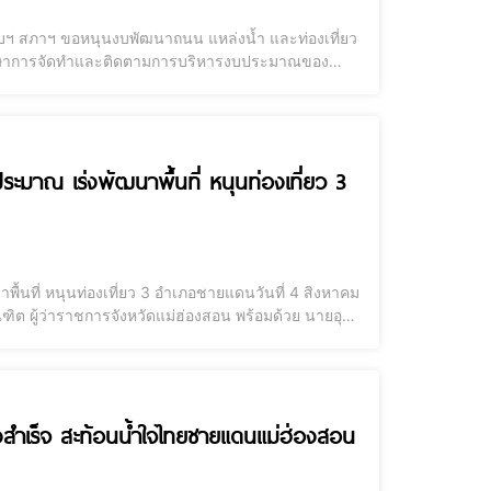
.งบฯ สภาฯ ขอหนุนงบพัฒนาถนน แหล่งน้ำ และท่องเที่ยว
าศึกษาการจัดทำและติดตามการบริหารงบประมาณของ
้ยื่นเรื่องในการขอสนับสนุนงบประมาณ ผ่านคณะกรรมาธิ
มาณ เร่งพัฒนาพื้นที่ หนุนท่องเที่ยว 3
นที่ หนุนท่องเที่ยว 3 อำเภอชายแดนวันที่ 4 สิงหาคม
ณฑิต ผู้ว่าราชการจังหวัดแม่ฮ่องสอน พร้อมด้วย นายอุดม
ะสินธุ์ รองประธานคณะกรรมาธิการ คนที่ 2 และ นาย
งสำเร็จ สะท้อนน้ำใจไทยชายแดนแม่ฮ่องสอน