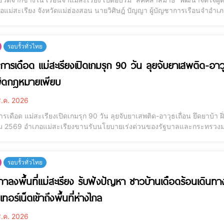
แม่สะเรียง จังหวัดแม่ฮ่องสอน นายวิศิษฎ์ ปัญญา ผู้บัญชาการเรือนจำอำเภ
ละพัฒนาจิตใจ ดำเนินการจัดอบรมโครงการพัฒนาจิตใจผู้ต้องขัง “หลักสูตรส
วันที่ 20 กรกฎ
รอบรั้วทั่วไทย
ติการเดือด แม่สะเรียงเปิดเกมรุก 90 วัน ลุยจับยาเสพติด-อาวุธ
ผิดกฎหมายเพียบ
.ค. 2026
การเดือด แม่สะเรียงเปิดเกมรุก 90 วัน ลุยจับยาเสพติด-อาวุธเถื่อน ยึดยาบ้า ฝ
ม 2569 อำเภอแม่สะเรียงขานรับนโยบายเร่งด่วนของรัฐบาลและกระทรวงมหา
ธการ 90 วัน พิฆาตยาเสพติด” โดย นายวรศักดิ์ พานทอง นายอำเภอแม่สะเรี
ามยาเสพติดอำเภอแม่สะเรียง
รอบรั้วทั่วไทย
ภาลงพื้นที่แม่สะเรียง รับฟังปัญหา ชาวบ้านเดือดร้อนเดิน
นเทอร์เน็ตเข้าถึงพื้นที่ห่างไกล
.ค. 2026