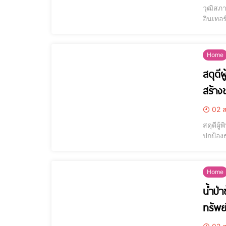
วุฒิสภา
อินเทอ
โครงกา
เขมะวง
Home
สดุดีผ
สร้าง
02 ส
สดุดีผู
ปกป้องธ
1 สาขาแ
Ranger
Home
น้ำป่
ทรัพย