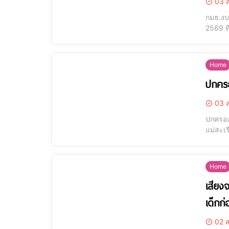
03 ส
กมธ.งบฯ
2569 ท
สมบัติ 
จังหวัด
Home
ปกครอ
03 ส
ปกครอง
แม่สะเ
คาดเบื้
นายอำเภ
Home
เสียง
เด็กก
02 ส