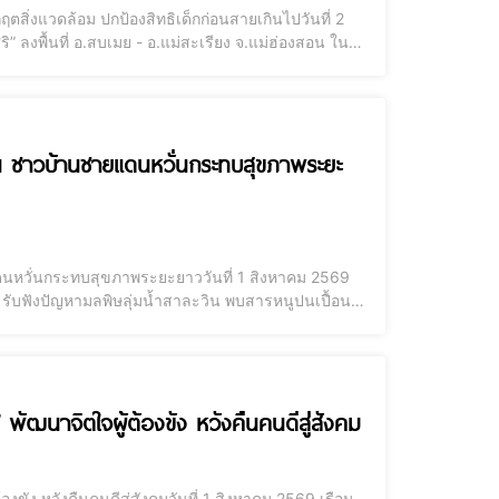
ฤตสิ่งแวดล้อม ปกป้องสิทธิเด็กก่อนสายเกินไปวันที่ 2
ลงพื้นที่ อ.สบเมย - อ.แม่สะเรียง จ.แม่ฮ่องสอน ใน
ลพิษลุ่มน้ำสาละวิน กรณีสารหนูปนเปื้อนกระทบสุขภาพ
ซียน ชาวบ้านชายแดนหวั่นกระทบสุขภาพระยะ
ยแดนหวั่นกระทบสุขภาพระยะยาววันที่ 1 สิงหาคม 2569
 รับฟังปัญหามลพิษลุ่มน้ำสาละวิน พบสารหนูปนเปื้อน
ที่ “ยุวทูตสิ่งแวดล้อมโขง-สาละวิน” ยื่น 5 ข้อเรียก
 พัฒนาจิตใจผู้ต้องขัง หวังคืนคนดีสู่สังคม
งขัง หวังคืนคนดีสู่สังคมวันที่ 1 สิงหาคม 2569 เรือน