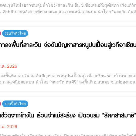
กคนรุ่นใหม่ เยาวชนลุ่มน้ำโขง-สาละวิน ยื่น 5 ข้อเสนอถึงวุฒิสภา เร่งแก้วิก
ม 2569 ภายหลังจากที่ทาง คณะ สว.ภาคเหนือตอนบน นำโดย “พละวัต ตันศิริ” 
หว่างวันที่ 30 กรกฏาคม – 2 สิงหาคม 2569 โดยได้ลงพื้นที่ รับฟังปัญหาม
ชนชายแดน และ เตรี
รอบรั้วทั่วไทย
ภาลงพื้นที่สาละวิน จ่อดันปัญหาสารหนูปนเปื้อนสู่เวทีอาเ
.ค. 2026
าลงพื้นที่สาละวิน จ่อดันปัญหาสารหนูปนเปื้อนสู่เวทีอาเซียน ชาวบ้านชา
.ภาคเหนือตอนบน นำโดย “พละวัต ตันศิริ” ลงพื้นที่ อ.สบเมย จ.แม่ฮ่องสอน
ุขภาพประชาชนชายแดน เตรียมยกระดับสู่เวทีรัฐสภาอาเซียนปลาย ก.ย.นี้ ขณะ
งด่วน คุ้มครองสิทธิเด
รอบรั้วทั่วไทย
ยนชีวิตจากข้างใน เรือนจำแม่สะเรียง เปิดอบรม “สัคคสาสมาธิ”
.ค. 2026
ชีวิตจากข้างใน เรือนจำแม่สะเรียง เปิดอบรม “สัคคสาสมาธิ” พัฒนาจิตใจผู้ต้อ