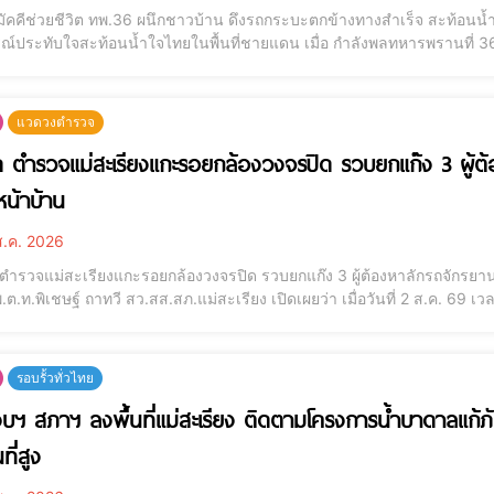
มัคคีช่วยชีวิต ทพ.36 ผนึกชาวบ้าน ดึงรถกระบะตกข้างทางสำเร็จ สะท้อนน้
ณ์ประทับใจสะท้อนน้ำใจไทยในพื้นที่ชายแดน เมื่อ กำลังพลทหารพรานที่ 36 ผ
ระสบอุบัติเหตุรถกระบะเสียหลักลื่นไถลลงข้างทาง เพื่อ ดึงรถขึ้นได้อย่า
่ 36 (ฉก.ทพ.36) โดย
แวดวงตำรวจ
ด ตำรวจแม่สะเรียงแกะรอยกล้องวงจรปิด รวบยกแก๊ง 3 ผู้ต
น้าบ้าน
.ค. 2026
 ตำรวจแม่สะเรียงแกะรอยกล้องวงจรปิด รวบยกแก๊ง 3 ผู้ต้องหาลักรถจักรยาน
ต.ท.พิเชษฐ์ ถาทวี สว.สส.สภ.แม่สะเรียง เปิดเผยว่า เมื่อวันที่ 2 ส.ค. 69 
องทุกข์ว่ารถจักรยานยนต์ ฮอนด้า เวฟ 110ไอ สีน้ำเงิน-เทา ทะเบียน 1กง 6
แจ้ง ชุดสืบ
รอบรั้วทั่วไทย
บฯ สภาฯ ลงพื้นที่แม่สะเรียง ติดตามโครงการน้ำบาดาลแก้ภัย
ที่สูง