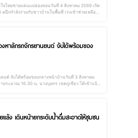
ำใจไทยชายแดนแม่ฮ่องสอนวันที่ 4 สิงหาคม 2569 เกิด
นึกกำลังร่วมกับชาวบ้านในพื้นที่ เร่งเข้าช่วยเหลือ
งปลอดภัยด้วยพลังความสามัคคีหน่วยเฉพาะกิจกรมทหาร
้องหาลักรถจักรยานยนต์ จับได้พร้อมของ
ยนต์ จับได้พร้อมของกลางหน้าบ้านวันที่ 3 สิงหาคม
เวลาประมาณ 16.30 น. นางบุษกร เขตภูเขียว ได้เข้าแจ้ง
979 แม่ฮ่องสอน ของตนหายไป โดยไม่ทราบตัวผู้ก่อเหตุ
แล้ง เดินหน้ายกระดับน้ำดื่มสะอาดให้ชุมชน