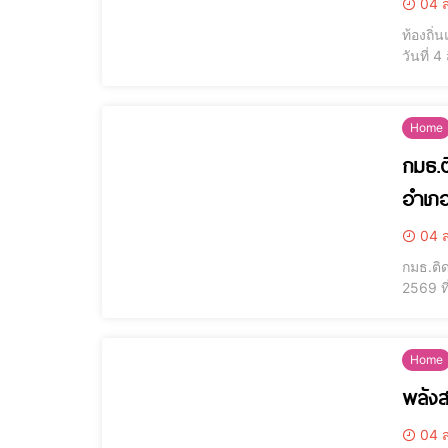
04 ส
ท้องถิ
วันที่
หน่วยง
การฯ โ
Home
กมธ.ต
อำเภ
04 ส
กมธ.ติ
2569 ที
ศักดิ์
ประวัต
Home
พลังส
04 ส