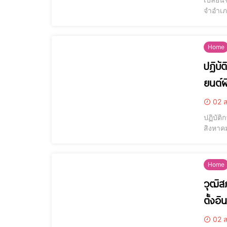
จำอำเภอ
ศึกษาแ
ระหว่าง
Home
ปฏิบั
ยนต์
02 ส
ปฏิบัติ
สิงหาค
แผนยุท
ปราบปร
Home
วุฒิส
ตั้งอิ
02 ส