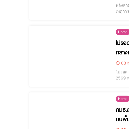
พลังสา
เหตุการ
ราษฎรป
พรานที
Home
ไม่รอ
กลางห
03 ส
ไม่รอด
2569 พ.
ความร้
หลังรับ
Home
กมธ.ง
บนพื้น