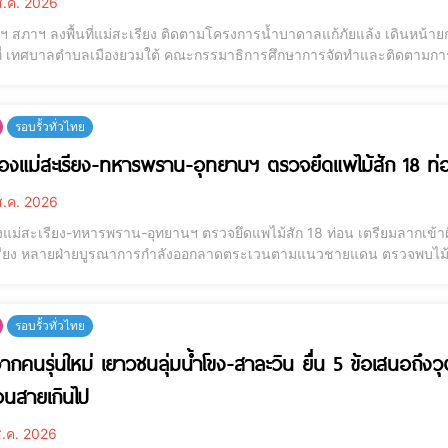
.ค. 2026
 สภาฯ ลงพื้นที่แม่สะเรียง ติดตามโครงการน้ำบาดาลแก้ภัยแล้ง เดินหน้ายกร
ี่ เทศบาลตำบลเมืองยวมใต้ คณะกรรมาธิการศึกษาการจัดทำและติดตาม
ยะสินธุ์ รองประธาน กมธ. คนที่สอง พร้อมด้วย นายประวัติ ทองสมบูรณ์ กรรม
แม่ฮ่องสอน เพื่อติดตามการบริหา
รอบรั้วทั่วไทย
งแม่สะเรียง-ทหารพราน-อุทยานฯ ตรวจยึดแพไม้สัก 18 ท่อน
.ค. 2026
แม่สะเรียง-ทหารพราน-อุทยานฯ ตรวจยึดแพไม้สัก 18 ท่อน เตรียมลากเข้าฝั่ง
รียง หลายฝ่ายบูรณาการกำลังออกลาดตระเวนตามแนวชายแดน ตรวจพบไม้สั
องต้นมีไม่ต่ำกว่า 18 ท่อน เตรียมประสานเรือใหญ่ลากจูงเข้าฝั่งไทยเพื่อต
อแม่สะเรียง ได้เปิดเผย ไ
รอบรั้วทั่วไทย
จากคนรุ่นใหม่ เยาวชนลุ่มน้ำโขง-สาละวิน ยื่น 5 ข้อเสนอถึงว
่อนสายเกินไป
.ค. 2026