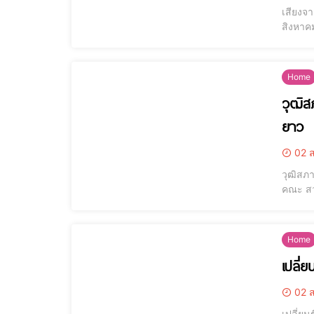
เสียงจา
สิงหาค
ช่วงระ
ประชา
Home
วุฒิส
ยาว
02 ส
วุฒิสภ
คณะ สว
กระทบส
ร้องเร่
Home
เปลี่
02 ส
เปลี่ยน