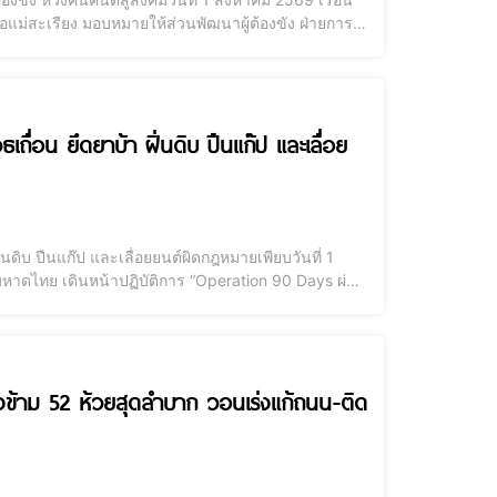
อแม่สะเรียง มอบหมายให้ส่วนพัฒนาผู้ต้องขัง ฝ่ายการ
ัคคสาสมาธิ” รุ่นที่ 1 ประจำปีงบประมาณ พ.ศ. 2569
เถื่อน ยึดยาบ้า ฝิ่นดิบ ปืนแก๊ป และเลื่อย
ิ่นดิบ ปืนแก๊ป และเลื่อยยนต์ผิดกฎหมายเพียบวันที่ 1
ดไทย เดินหน้าปฏิบัติการ “Operation 90 Days ผ่า
ยง ในฐานะผู้อำนวยการศูนย์ปฏิบัติการป้องกันและ
ทางข้าม 52 ห้วยสุดลำบาก วอนเร่งแก้ถนน-ติด