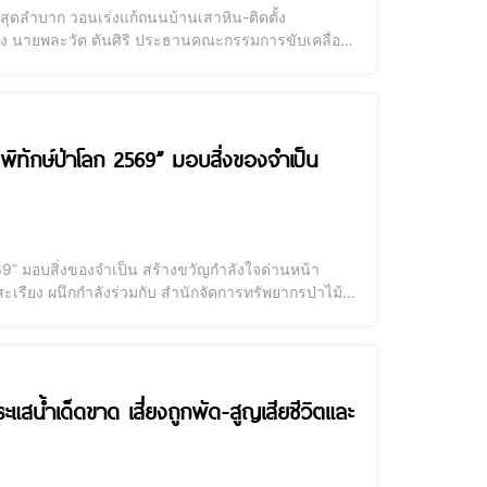
ยสุดลำบาก วอนเร่งแก้ถนนบ้านเสาหิน-ติดตั้ง
เรียง นายพละวัต ตันศิริ ประธานคณะกรรมการขับเคลื่อน
า ประกอบด้วย นางกัลยา ใหญ่ประสาน นางสาวมณีรัฐ
ที่พิทักษ์ป่าโลก 2569” มอบสิ่งของจำเป็น
 2569” มอบสิ่งของจำเป็น สร้างขวัญกำลังใจด่านหน้า
ะเรียง ผนึกกำลังร่วมกับ สำนักจัดการทรัพยากรป่าไม้ที่
์พืช จัดงาน “วันเจ้าหน้าที่พิทักษ์ป่าโลก (World
สน้ำเด็ดขาด เสี่ยงถูกพัด-สูญเสียชีวิตและ