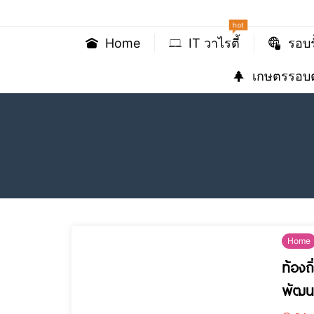
hot
Home
IT วาไรตี้
รอบร
เกษตรรอบต
Home
ท้องถ
พัฒนา