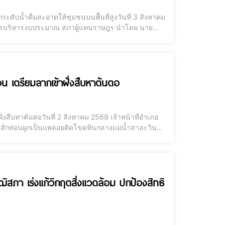
ะดับน้ำดื่มสะอาดให้ชุมชนบนพื้นที่สูงวันที่ 3 สิงหาคม
การบริหารงบประมาณ สภาผู้แทนราษฎร นำโดย นาย
การและที่ปรึกษา กมธ. ลงพื้นที่อำเภอแม่สะเรียง
 เตรียมลากเข้าฝั่งสืบหาต้นตอ
สืบหาต้นตอวันที่ 2 สิงหาคม 2569 เจ้าหน้าที่อำเภอ
กท่อนผูกเป็นแพลอยติดโขดหินกลางแม่น้ำสาละวิน
รวจนับและสืบสวนหาตัวผู้กระทำผิดนายวรศักดิ์ พานทอง
ุฒิสภา เร่งแก้วิกฤตสิ่งแวดล้อม ปกป้องสิทธิ