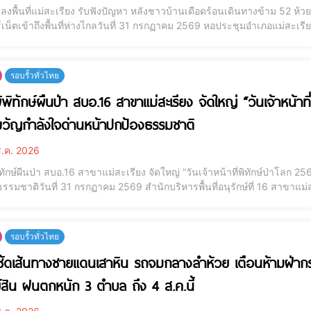
ลงพื้นที่แม่สะเรียง รับฟังปัญหา หลังชาวบ้านเดือดร้อนเดินทางข้าม 52 ห้ว
ร์เน็ตเข้าถึงพื้นที่ห่างไกลวันที่ 31 กรกฏาคม 2569 หอประชุมอำเภอแม่สะ
รสมาชิกวุฒิสภาพบประชาชน กลุ่มภาคเหนือตอนบน นำคณะสมาชิกวุฒิสภ
ศ์ นายมังกร ศรีเจริญกูล นายประหยัด จ
รอบรั้วทั่วไทย
ู้พิทักษ์ผืนป่า สบอ.16 สาขาแม่สะเรียง จัดใหญ่ “วันเจ้าหน้า
ขวัญกำลังใจด่านหน้าปกป้องธรรมชาติ
.ค. 2026
้พิทักษ์ผืนป่า สบอ.16 สาขาแม่สะเรียง จัดใหญ่ “วันเจ้าหน้าที่พิทักษ์ป่าโลก
รรมชาติวันที่ 31 กรกฏาคม 2569 สำนักบริหารพื้นที่อนุรักษ์ที่ 16 สาขาแม่ส
ม่ฮ่องสอน และหน่วยงานภาคสนามสังกัดกรมอุทยานแห่งชาติ สัตว์ป่า และพันธุ
 Day) ป
รอบรั้วทั่วไทย
าซัดเส้นทางชายแดนเสาหิน รถจมกลางลำห้วย เตือนห้ามฝ่ากระแ
์สิน ฝนตกหนัก 3 ตำบล ถึง 4 ส.ค.นี้