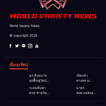
World Variety News
© copyright 2026
เรื่องมาใหม่
ฉก.สิงหนาท
เปิดแล้ว
ลุยฟื้นฟูวัดป่า
ทางหลวง
ถ้ำวัว ระดม
1095 ผ่านได้
ระดมค้นหา
นายก
กำลังเคลียร์
ตามปกติ หลัง
ด่วน ชายวัย
อบต.แม่ฮ่องสอน
ใต้สะพาน
คอสะพานแม่
35 ปี สูญหาย
ยื่นถึงนายกฯ
ซ่อมคอ
สุยะขาดจาก
ปริศนาริมลำ
แก้วิกฤตแม่น้ำ
สะพาน 1095
น้ำป่า รองผู้