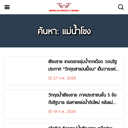
ค้นหา: แม่น้ำโขง
เชียงราย เกษตรกรลุ่มน้ำกกเดือด วอนรัฐ
ประกาศ “วิกฤตสารปนเปื้อน” เป็นวาระแห่ง
ชาติ เร่งแก้ต้นเหตุเหมืองต้นน้ำ หวั่นกระทบ
27 ก.ค. 2026
สุขภาพ-เศรษฐกิจ
วิกฤตน้ำเชียงราย ภาคประชาชนยื่น 5 ข้อ
ถึงรัฐบาล เร่งหาแหล่งน้ำดิบใหม่ หลังแม่น้ำ
กก-สาย-รวก-โขง ปนเปื้อน กระทบทั้ง
19 ก.ค. 2026
ประปา เกษตร และท่องเที่ยว