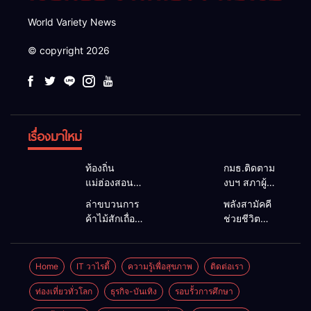
World Variety News
© copyright 2026
เรื่องมาใหม่
ท้องถิ่น
กมธ.ติดตาม
แม่ฮ่องสอน
งบฯ สภาผู้
สะท้อนเสียง
แทนฯ ลง
ล่าขบวนการ
พลังสามัคคี
ประชาชน นา
แม่สะเรียง ถก
ค้าไม้สักเถื่อน
ช่วยชีวิต
ยกฯ อบต.-
แนวทาง
ซุกป่าริมห้วย
ทพ.36 ผนึก
กำนัน ยื่น
บริหารงบ
แม่ลาน้อย เจอ
ชาวบ้าน ดึง
หนังสือถึง
ประมาณ เร่ง
ไม้แปรรูป 33
รถกระบะตก
Home
IT วาไรตี้
ความรู้เพื่อสุขภาพ
ติดต่อเรา
กมธ.งบฯ
พัฒนาพื้นที่
แผ่น ผอ.ส่วน
ข้างทาง
สภาฯ ขอหนุน
หนุนท่องเที่ยว
ป้องกันฯ
สำเร็จ สะท้อน
ท่องเที่ยวทั่วโลก
ธุรกิจ-บันเทิง
รอบรั้วการศึกษา
งบพัฒนาถนน
3 อำเภอ
สจป.ที่
น้ำใจไทย