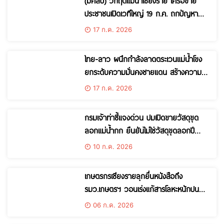
(มีคลิป) วิกฤตแม่น้ำเชียงราย เครือข่าย
ประชาชนเปิดเวทีใหญ่ 19 ก.ค. ถกปัญหา
แม่น้ำกก-สาย-รวก-โขงปนเปื้อน เชิญผู้แทน
17 ก.ค. 2026
จีน-เมียนมารับฟังผลกระทบ
ไทย-ลาว ผนึกกำลังลาดตระเวนแม่น้ำโขง
ยกระดับความมั่นคงชายแดน สร้างความ
ปลอดภัยสองประเทศ
17 ก.ค. 2026
กรมเจ้าท่าชี้แจงด่วน ปมเปิดขายวัสดุขุด
ลอกแม่น้ำกก ยืนยันไม่ใช่วัสดุขุดลอกปี
2569 พร้อมเปิดตรวจโลหะหนักทุกกอง
10 ก.ค. 2026
เกษตรกรเชียงรายลุกยื่นหนังสือถึง
รมว.เกษตรฯ วอนเร่งแก้สารโลหะหนักปน
เปื้อนแม่น้ำ หวั่นกระทบพื้นที่เกษตรกว่า 2
06 ก.ค. 2026
แสนไร่