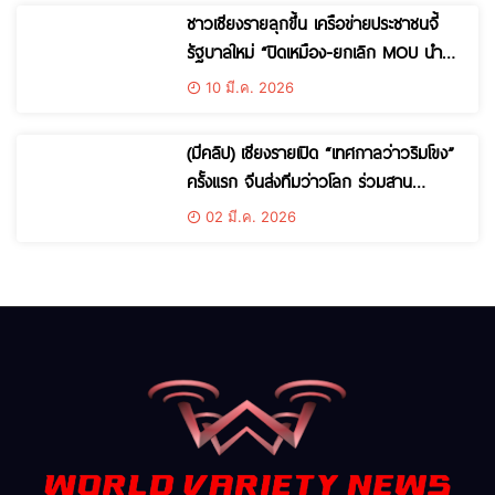
ชาวเชียงรายลุกขึ้น เครือข่ายประชาชนจี้
รัฐบาลใหม่ “ปิดเหมือง-ยกเลิก MOU นำ
เข้าแร่” หลังพบสารพิษปนเปื้อน 4 ลุ่มน้ำ
10 มี.ค. 2026
ใหญ่
(มีคลิป) เชียงรายเปิด “เทศกาลว่าวริมโขง”
ครั้งแรก จีนส่งทีมว่าวโลก ร่วมสาน
สัมพันธ์ไทย–จีน
02 มี.ค. 2026