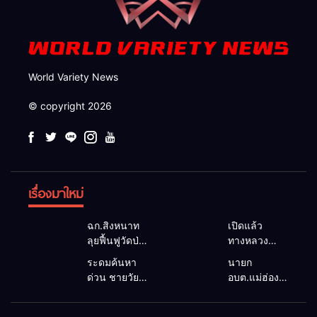
World Variety News
© copyright 2026
เรื่องมาใหม่
ฉก.สิงหนาท
เปิดแล้ว
ลุยฟื้นฟูวัดป่า
ทางหลวง
ถ้ำวัว ระดม
1095 ผ่านได้
ระดมค้นหา
นายก
กำลังเคลียร์
ตามปกติ หลัง
ด่วน ชายวัย
อบต.แม่ฮ่องสอน
ใต้สะพาน
คอสะพานแม่
35 ปี สูญหาย
ยื่นถึงนายกฯ
ซ่อมคอ
สุยะขาดจาก
ปริศนาริมลำ
แก้วิกฤตแม่น้ำ
สะพาน 1095
น้ำป่า รองผู้