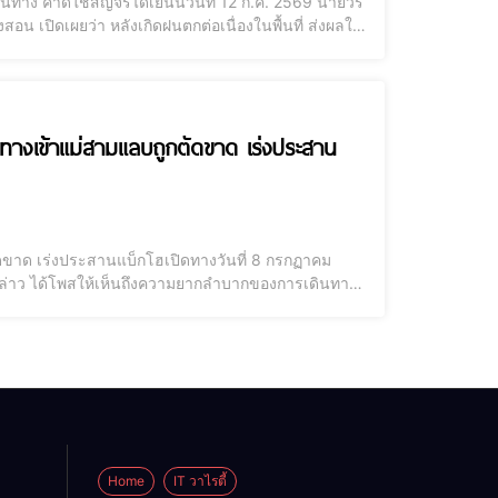
นทาง คาดใช้สัญจรได้เย็นนี้วันที่ 12 ก.ค. 2569 นายวีร
น เปิดเผยว่า หลังเกิดฝนตกต่อเนื่องในพื้นที่ ส่งผลให้
ทอง ต.ขุนแม่ลาน้อย อ.แม่ลาน้อย กับ ต.ปางหินฝน
นทางเข้าแม่สามแลบถูกตัดขาด เร่งประสาน
ัดขาด เร่งประสานแบ็กโฮเปิดทางวันที่ 8 กรกฏาคม
ังกล่าว ได้โพสให้เห็นถึงความยากลำบากของการเดินทาง
ด้ประกาศแจ้งเตือนผ่านหน้าเพจ อบต.แม่สามแลบ
Home
IT วาไรตี้