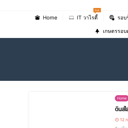
hot
Home
IT วาไรตี้
รอบร
เกษตรรอบต
Home
ดินสไ
12 ก