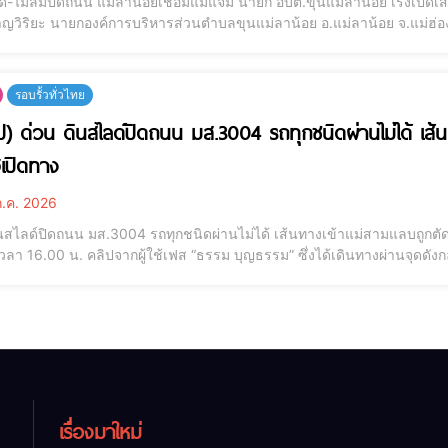
์-ไม้ล้มปิดถนน แม่ลาน้อยเชื่อมแม่แจ่ม นายก อบต.ขุนแม่ลาน้อย เร่งเปิดเส้
ชาญวิริยะ นายกองค์การบริหารส่วนตำบลขุนแม่ลาน้อย อ.แม่ลาน้อย จ.แม่ฮ่องสอ
ตุดินสไลด์และต้นไม้หักโค่นทับเส้นทางสัญจร บริเวณรอยต่อระหว่างบ้านฟัก
่ม จ.เชีย
รอบรั้วทั่วไทย
ิป) ด่วน ดินสไลด์ปิดถนน มส.3004 รถทุกชนิดผ่านไม่ได้ เส้
ฮเปิดทาง
.ค. 2026
ินสไลด์ปิดถนน มส.3004 รถทุกชนิดผ่านไม่ได้ เส้นทางเข้าแม่สามแลบถูกต
วลา 16.00 น. คลิปจากผู้ใช้เฟส “ธรรม บุญธรรม” ซึ่งได้เดินทางผ่านจุดด
นสไลด์ปิดทับเส้นทางสัญจร โดยทาง องค์การบริหารส่วนตำบลแม่สามแลบ ไ
กมีฝนตกต่อเนื่องในพื้นที่ ส่งผ
เรื่องมาใหม่