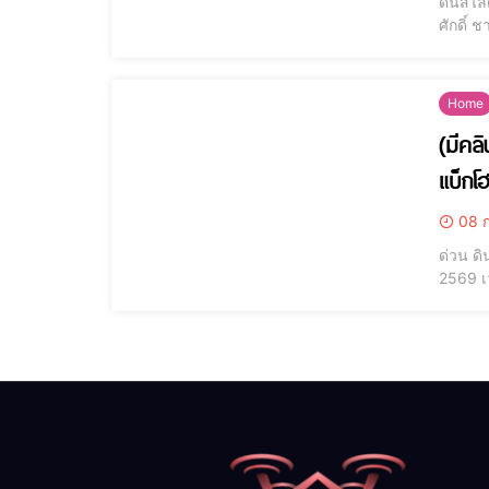
ดินสไลด
ศักดิ์ 
เกิดเห
อ.แม่แจ
Home
(มีคล
แบ็กโ
08 ก
ด่วน ด
2569 เ
หลังดิ
เนื่องจา