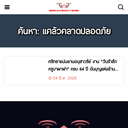
ค้นหา: แคล้วคลาดปลอดภัย
ศรัทธาแน่นลานอนุสาวรีย์ งาน “วันรำลึก
ครูบาผาผ่า” ครบ 64 ปี ต๋นบุญแห่งล้าน
นาตะวันตก พุทธคุณโดดเด่น แคล้วคลาด
04 มี.ค. 2026
ปลอดภัย