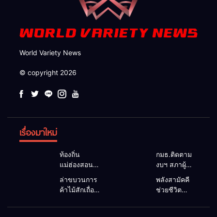
World Variety News
© copyright 2026
เรื่องมาใหม่
ท้องถิ่น
กมธ.ติดตาม
แม่ฮ่องสอน
งบฯ สภาผู้
สะท้อนเสียง
แทนฯ ลง
ล่าขบวนการ
พลังสามัคคี
ประชาชน นา
แม่สะเรียง ถก
ค้าไม้สักเถื่อน
ช่วยชีวิต
ยกฯ อบต.-
แนวทาง
ซุกป่าริมห้วย
ทพ.36 ผนึก
กำนัน ยื่น
บริหารงบ
แม่ลาน้อย เจอ
ชาวบ้าน ดึง
หนังสือถึง
ประมาณ เร่ง