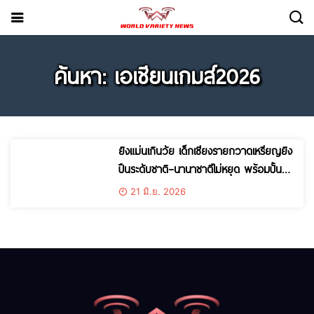
ค้นหา: เอเชียนเกมส์2026
ยิงแม่นเกินวัย เด็กเชียงรายกวาดเหรียญยิง
ปืนระดับชาติ–นานาชาติไม่หยุด พร้อมปั้น
ดาวรุ่งทีมชาติสู้ศึกเวิลด์คัพและเอเชียน
21 มิ.ย. 2026
เกมส์