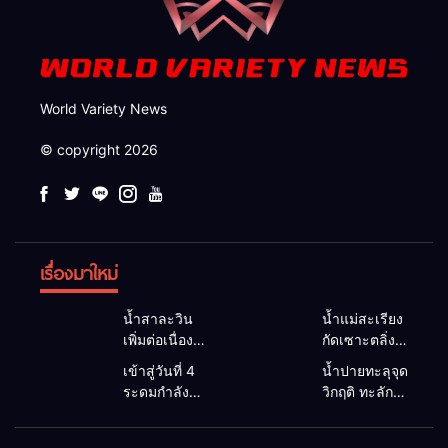
World Variety News
© copyright 2026
เรื่องมาใหม่
น้ำสาละวิน
น้ำแม่สะเรียง
เพิ่มต่อเนื่อง
กัดเซาะตลิ่ง
อบต.แม่สาม
พัง 5 เมตร
เข้าสู่วันที่ 4
น้ำปายทะลุจุด
แลบเตือนชาว
หน้าดินถล่ม
ระดมกำลังทุก
วิกฤติ ทะลัก
ริมน้ำยกของ
กว้าง 30
ภาคส่วน ลุย
ท่วมพื้นที่
ขึ้นที่สูง หวั่น
เมตร จ่อบ้าน
ค้นหาชายวัย
เกษตร–บ้าน
ซ้ำรอยน้ำท่วม
3 หลัง นาย