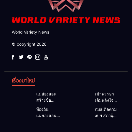
World Variety News
© copyright 2026
เรื่องมาใหม่
แม่ฮ่องสอน
เข้าพรรษา
สร้างชื่อ
เติมพลังใจ
มหาดไทย
ชุมชน
ท้องถิ่น
กมธ.ติดตาม
ประกาศผล
บ้านโป่งนอก
แม่ฮ่องสอน
งบฯ สภาผู้
“กำนัน-ผู้ใหญ่
จัดปฏิบัติ
สะท้อนเสียง
แทนฯ ลง
บ้านยอด
ธรรม สืบสาน
ประชาชน นา
แม่สะเรียง ถก
เยี่ยม” ปี
พระพุทธ