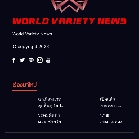
World Variety News
© copyright 2026
เรื่องมาใหม่
ฉก.สิงหนาท
เปิดแล้ว
ลุยฟื้นฟูวัดป่า
ทางหลวง
ถ้ำวัว ระดม
1095 ผ่านได้
ระดมค้นหา
นายก
กำลังเคลียร์
ตามปกติ หลัง
ด่วน ชายวัย
อบต.แม่ฮ่องสอน
ใต้สะพาน
คอสะพานแม่
35 ปี สูญหาย
ยื่นถึงนายกฯ
ซ่อมคอ
สุยะขาดจาก
ปริศนาริมลำ
แก้วิกฤตแม่น้ำ
สะพาน 1095
น้ำป่า รองผู้