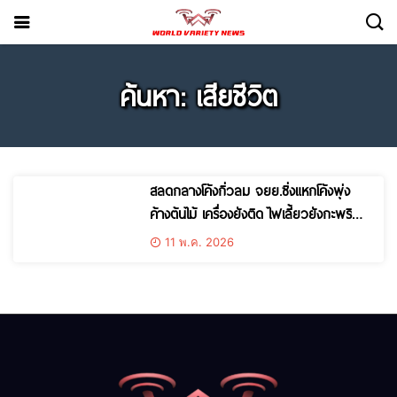
ค้นหา: เสียชีวิต
สลดกลางโค้งกิ่วลม จยย.ซิ่งแหกโค้งพุ่ง
ค้างต้นไม้ เครื่องยังติด ไฟเลี้ยวยังกะพริบ
ร่างคนขับกระเด็นดับคาที่
11 พ.ค. 2026