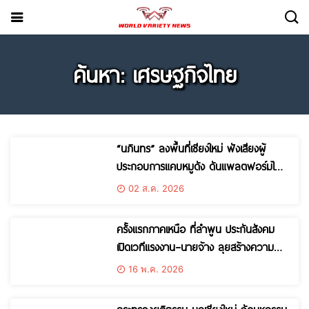
ค้นหา: เศรษฐกิจไทย
“นภินทร” ลงพื้นที่เชียงใหม่ ฟังเสียงผู้
ประกอบการแคบหมูดัง ดันแพลตฟอร์มไทย
สู้ยักษ์ใหญ่ต่างชาติ ยกระดับ SMEs
02 ส.ค. 2026
ครั้งแรกภาคเหนือ ที่ลำพูน ประกันสังคม
เปิดเวทีแรงงาน–นายจ้าง ลุยสร้างความ
เข้าใจสิทธิประโยชน์ พร้อมเดินหน้า “สินเชื่อ
16 พ.ค. 2026
30,000 ล้านบาท” พยุงธุรกิจ-รักษาการ
จ้างงาน