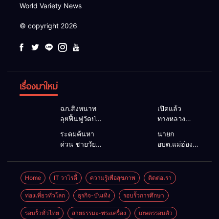
World Variety News
© copyright 2026
เรื่องมาใหม่
ฉก.สิงหนาท
เปิดแล้ว
ลุยฟื้นฟูวัดป่า
ทางหลวง
ถ้ำวัว ระดม
1095 ผ่านได้
ระดมค้นหา
นายก
กำลังเคลียร์
ตามปกติ หลัง
ด่วน ชายวัย
อบต.แม่ฮ่องสอน
ใต้สะพาน
คอสะพานแม่
35 ปี สูญหาย
ยื่นถึงนายกฯ
ซ่อมคอ
สุยะขาดจาก
ปริศนาริมลำ
แก้วิกฤตแม่น้ำ
สะพาน 1095
น้ำป่า รองผู้
น้ำยวม
สาละวินปน
Home
IT วาไรตี้
ความรู้เพื่อสุขภาพ
ติดต่อเรา
ช่วยชาวบ้าน
ว่าฯ
แม่ลาน้อย
เปื้อน พร้อม
ฝ่าวิกฤตน้ำป่า
แม่ฮ่องสอน
เปิดศูนย์ช่วย
ปลดล็อก
ท่องเที่ยวทั่วโลก
ธุรกิจ-บันเทิง
รอบรั้วการศึกษา
หลาก
สั่งเฝ้าระวัง
เหลือ เร่ง
กฎหมาย
24 ชั่วโมง
รอบรั้วทั่วไทย
สายธรรมะ-พระเครื่อง
เกษตรรอบตัว
ค้นหาทั้งทาง
พัฒนา