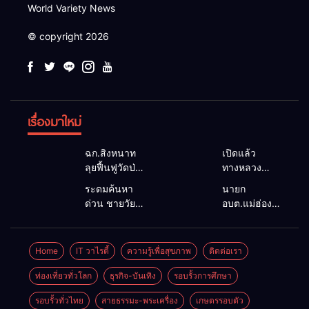
World Variety News
© copyright 2026
เรื่องมาใหม่
ฉก.สิงหนาท
เปิดแล้ว
ลุยฟื้นฟูวัดป่า
ทางหลวง
ถ้ำวัว ระดม
1095 ผ่านได้
ระดมค้นหา
นายก
กำลังเคลียร์
ตามปกติ หลัง
ด่วน ชายวัย
อบต.แม่ฮ่องสอน
ใต้สะพาน
คอสะพานแม่
35 ปี สูญหาย
ยื่นถึงนายกฯ
ซ่อมคอ
สุยะขาดจาก
ปริศนาริมลำ
แก้วิกฤตแม่น้ำ
สะพาน 1095
น้ำป่า รองผู้
น้ำยวม
สาละวินปน
Home
IT วาไรตี้
ความรู้เพื่อสุขภาพ
ติดต่อเรา
ช่วยชาวบ้าน
ว่าฯ
แม่ลาน้อย
เปื้อน พร้อม
ฝ่าวิกฤตน้ำป่า
แม่ฮ่องสอน
เปิดศูนย์ช่วย
ปลดล็อก
ท่องเที่ยวทั่วโลก
ธุรกิจ-บันเทิง
รอบรั้วการศึกษา
หลาก
สั่งเฝ้าระวัง
เหลือ เร่ง
กฎหมาย
24 ชั่วโมง
รอบรั้วทั่วไทย
สายธรรมะ-พระเครื่อง
เกษตรรอบตัว
ค้นหาทั้งทาง
พัฒนา