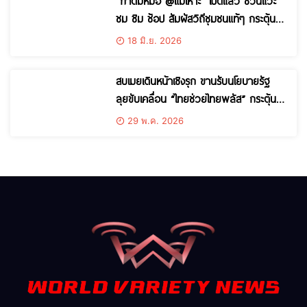
“กาดมีหม่อ @แม่เหาะ” เปิดแล้ว ชวนแวะ
ชม ชิม ช้อป สัมผัสวิถีชุมชนแท้ๆ กระตุ้น
เศรษฐกิจฐานรากแม่สะเรียง
18 มิ.ย. 2026
สบเมยเดินหน้าเชิงรุก ขานรับนโยบายรัฐ
ลุยขับเคลื่อน “ไทยช่วยไทยพลัส” กระตุ้น
เศรษฐกิจฐานราก
29 พ.ค. 2026