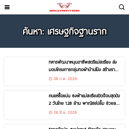
ค้นหา: เศรษฐกิจฐานราก
ทหารพัฒนาหนุนอาชีพสตรีแม่สะเรียง ส่ง
มอบโครงการกลุ่มทอผ้าบ้านโป่ง สร้างราย
ได้ ยกระดับเศรษฐกิจฐานรากอย่างยั่งยืน
08 ก.ค. 2026
คนแห่ซื้อแน่น ธงฟ้าแม่สะเรียงปิดจ๊อบสุดปัง
2 วันโกย 1.28 ล้าน พาณิชย์ปลื้ม ช่วยลด
ค่าครองชีพได้จริง
26 มิ.ย. 2026