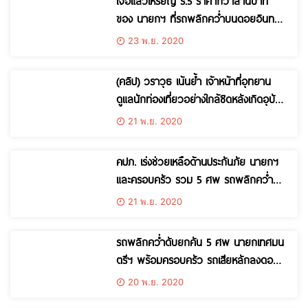
เจอแล้วเหรียญ ร.5 ราคากว่าล้านบาท
ของ นายกฯ ที่รถพลิกคว่ำบนดอยอินทน
นท์
23 พ.ย. 2020
(คลิป) วราวุธ เน้นย้ำ เจ้าหน้าที่อุทยาน
ดูแลนักท่องเที่ยวอย่างใกล้ชิดหลังเกิดอุบัติ
สลดดับ 5 ศพ
21 พ.ย. 2020
คปภ. เร่งช่วยเหลือด้านประกันภัย นายกฯ
และครอบครัว รวม 5 ศพ รถพลิกคว่ำ
ดอยอินทนนท์เชียงใหม่ รายละไม่ต่ำกว่า 1.7
21 พ.ย. 2020
ล้าน
รถพลิกคว่ำดับยกคัน 5 ศพ นายกเทศมน
ตรีฯ พร้อมครอบครัว รถเสียหลักลงดอย
อินทนนท์
20 พ.ย. 2020