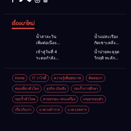
เรื่องมาใหม่
น้ำสาละวิน
น้ำแม่สะเรียง
เพิ่มต่อเนื่อง
กัดเซาะตลิ่ง
อบต.แม่สาม
พัง 5 เมตร
เข้าสู่วันที่ 4
น้ำปายทะลุจุด
แลบเตือนชาว
หน้าดินถล่ม
ระดมกำลังทุก
วิกฤติ ทะลัก
ริมน้ำยกของ
กว้าง 30
ภาคส่วน ลุย
ท่วมพื้นที่
ขึ้นที่สูง หวั่น
เมตร จ่อบ้าน
ค้นหาชายวัย
เกษตร–บ้าน
ซ้ำรอยน้ำท่วม
3 หลัง นาย
35 ปีสูญหาย
เรือน สะพาน
Home
IT วาไรตี้
ความรู้เพื่อสุขภาพ
ติดต่อเรา
หนักเมื่อ 2 ปี
อำเภอรุดสั่ง
ในลำน้ำยวม
ซูตองเป้ถูกซัด
ก่อน จัดชุด
เร่งแก้ด่วน
ลอยคอ–เรือ
ขาดเพิ่มเกือบ
ท่องเที่ยวทั่วโลก
ธุรกิจ-บันเทิง
รอบรั้วการศึกษา
เคลื่อนที่เร็ว
คายักค้นหา
10 เมตร นา
เฝ้าระวัง 24
รอบรั้วทั่วไทย
สายธรรมะ-พระเครื่อง
เกษตรรอบตัว
กว่า 22 กม.
ข้าวกุงไม้สัก
ชม.
ยังไร้ร่องรอย
เสียหายกว่า
เกี่ยวกับเรา
แวดวงตำรวจ
แวดวงทหาร
100 ไร่