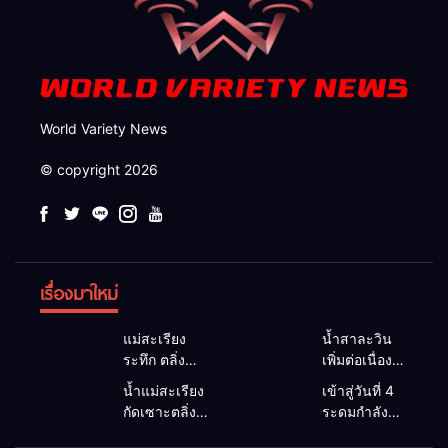
World Variety News
© copyright 2026
เรื่องมาใหม่
แม่สะเรียง
น้ำสาละวิน
ระทึก ตลิ่ง
เพิ่มต่อเนื่อง
แม่น้ำพังลึก 5
อบต.แม่สาม
น้ำแม่สะเรียง
เข้าสู่วันที่ 4
เมตร กว้าง
แลบเตือนชาว
กัดเซาะตลิ่ง
ระดมกำลังทุก
30 เมตร
ริมน้ำยกของ
พัง 5 เมตร
ภาคส่วน ลุย
กระทบบ้าน
ขึ้นที่สูง หวั่น