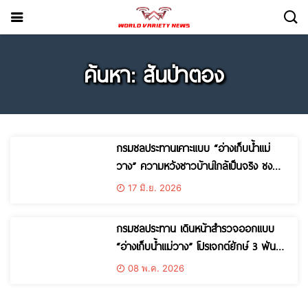
ค้นหา: สันป่าตอง
กรมชลประทานเคาะแบบ “อ่างเก็บน้ำแม่
วาง” ความหวังชาวบ้านใกล้เป็นจริง ชง
ครม. สร้างแหล่งน้ำใหญ่หล่อเลี้ยง 3 อำเภอ
17 มิ.ย. 2026
หลังรอคอยนานกว่า 35 ปี
กรมชลประทาน เดินหน้าสำรวจออกแบบ
“อ่างเก็บน้ำแม่วาง” โปรเจกต์ยักษ์ 3 พัน
ล้าน แก้แล้ง-น้ำท่วมซ้ำซาก 3 อำเภอ ชาว
08 พ.ค. 2026
บ้านเฮ รอคอยนาน 35 ปี คาดเริ่มสร้างปี
2574