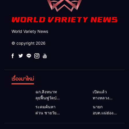
World Variety News
© copyright 2026
เรื่องมาใหม่
ฉก.สิงหนาท
เปิดแล้ว
ลุยฟื้นฟูวัดป่า
ทางหลวง
ถ้ำวัว ระดม
1095 ผ่านได้
ระดมค้นหา
นายก
กำลังเคลียร์
ตามปกติ หลัง
ด่วน ชายวัย
อบต.แม่ฮ่องสอน
ใต้สะพาน
คอสะพานแม่
35 ปี สูญหาย
ยื่นถึงนายกฯ
ซ่อมคอ
สุยะขาดจาก
ปริศนาริมลำ
แก้วิกฤตแม่น้ำ
สะพาน 1095
น้ำป่า รองผู้