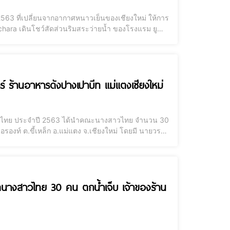
2563 ที่เปลี่ยนจากอากาศหนาวเย็นของเชียงใหม่ ให้การ
chara เดินโชว์สัดส่วนริมสระว่ายน้ำ ของโรงแรม ยู
นก็ปรับเปลี่ยนออกมาประชันโฉมครั้งละ 6 หมายเลข จน
์ ร้านอาหารดังปางเปาบีท แม่แตงเชียงใหม่
างสาวไทย ประจำปี 2563 ได้นำคณะนางสาวไทย จำนวน 30
รองท์ ต.ขี้เหล็ก อ.แม่แตง จ.เชียงใหม่ โดยมี นายวรพ
ะ และนำพาไปเยี่ยมชมตามจุดต่างๆ เพื่อเตรียมจะถ่าย
กวดนางสาวไทย 30 คน ตกน้ำเจ็บ เจ้าของร้าน