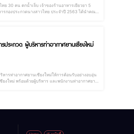
าวไทย 30 คน ตกน้ำเจ็บ เจ้าของร้านอาหารเยียวยา 5
ำนวยการกองประกวดนางสาวไทย ประจำปี 2563 ได้นำคณะ
บีท คาเฟ่ แอนด์เรสเตอรองท์ ต.ขี้เหล็ก อ.แม่แตง
นการประกวด ผู้บริหารท่าอากาศยานเชียงใหม่
บริหารท่าอากาศยานเชียงใหม่ให้การต้อนรับอย่างอบอุ่น
ชียงใหม่ พร้อมด้วยผู้บริหาร และพนักงานท่าอากาศยาน
้าย ในโอกาสเดินทางมาร่วมทำกิจกรรมเก็บตัวและ