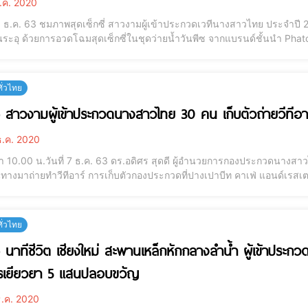
.ค. 2020
 10 ธ.ค. 63 ชมภาพสุดเซ็กซี่ สาวงามผู้เข้าประกวดเวทีนางสาวไทย ประจำปี 
นระอุ ด้วยการอวดโฉมสุดเซ็กซี่ในชุดว่ายน้ำวันพีซ จากแบรนด์ชั้นนำ Phat
 อำเภอเมือง จังหวัดเชียงใหม่ เพื่อให้เหล่าคณะกรรมการชมทีละคน จากนั้
งหมด ซึ่งแต่ละคนพกพาความม
ทั่วไทย
) สาวงามผู้เข้าประกวดนางสาวไทย 30 คน เก็บตัวถ่ายวีทีอาร
.ค. 2020
วลา 10.00 น.วันที่ 7 ธ.ค. 63 ดร.อดิศร สุดดี ผู้อำนวยการกองประกวดน
ทางมาถ่ายทำวีทีอาร์ การเก็บตัวกองประกวดที่ปางเปาบีท คาเฟ่ แอนด์เรสเตอ
ตรกาญจนะ อายุ 43 ปี เจ้าของปางเปาบีท รีสอร์ทพร้อมคณะให้การต้อนรับคณ
ร์ ซึ่งช่วงที่เดินทางมาก็
ทั่วไทย
) นาทีชีวิต เชียงใหม่ สะพานเหล็กหักกลางลำน้ำ ผู้เข้าประ
รเยียวยา 5 แสนปลอบขวัญ
.ค. 2020