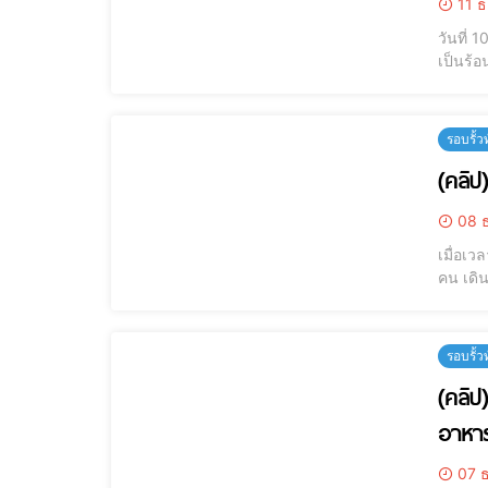
11 ธ
วันที่
เป็นร้อ
นิมมาน
ครบทั้
รอบรั้ว
(คลิป
08 ธ
เมื่อเ
คน เดิน
จน์ ฉั
ทำวีทีอา
รอบรั้ว
(คลิป
อาหา
07 ธ