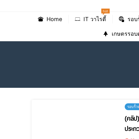
hot
Home
IT วาไรตี้
รอบร
เกษตรรอบต
รอบรั้ว
(คลิป
ประกว