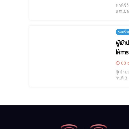
นาทีชี
แสนปลอ
นางสาว
จ.เชีย
รอบรั้ว
ผู้เข
ให้กา
03 ธ
ผู้เข้า
วันที่
เชียงใ
ทัศนศึก