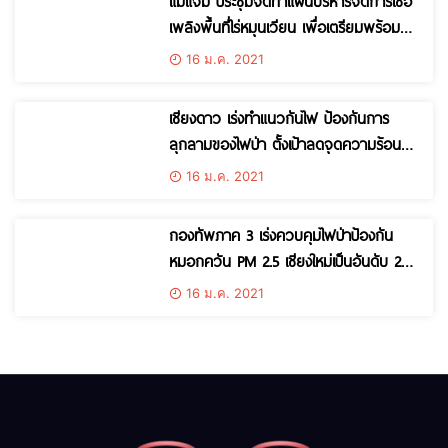
แม่แจ่ม ประชุมจัดทำแผนบริหารจัดการเชื้อ
เพลิงพื้นที่ไร่หมุนเวียน เพื่อเตรียมพร้อม
ป้องกันปัญหาฝุ่นละอองขนาดเล็กในพื้นที่
16 ม.ค. 2021
เชียงดาว เร่งทำแนวกันไฟ ป้องกันการ
ลุกลามของไฟป่า ตั้งเป้าลดจุดความร้อนลง
ร้อยละ 25 ของปีที่ผ่านมา
16 ม.ค. 2021
กองทัพภาค 3 เร่งควบคุมไฟป่าป้องกัน
หมอกควัน PM 2.5 เชียงใหม่เป็นอันดับ 2
ด้านเชียงดาวเตรียมแผนลาดตระเวนจับกุม
16 ม.ค. 2021
ผู้ลักลอบเผา