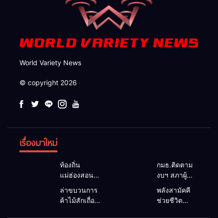
World Variety News
© copyright 2026
เรื่องมาใหม่
ท้องถิ่น
กมธ.ติดตาม
แม่ฮ่องสอน
งบฯ สภาผู้
สะท้อนเสียง
แทนฯ ลง
ล่าขบวนการ
พลังสามัคคี
ประชาชน นา
แม่สะเรียง ถก
ค้าไม้สักเถื่อน
ช่วยชีวิต
ยกฯ อบต.-
แนวทาง
ซุกป่าริมห้วย
ทพ.36 ผนึก
กำนัน ยื่น
บริหารงบ