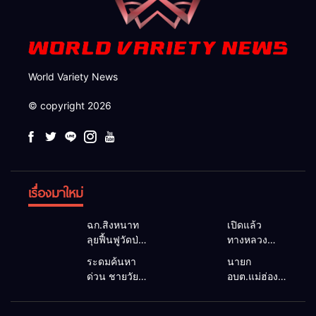
World Variety News
© copyright 2026
เรื่องมาใหม่
ฉก.สิงหนาท
เปิดแล้ว
ลุยฟื้นฟูวัดป่า
ทางหลวง
ถ้ำวัว ระดม
1095 ผ่านได้
ระดมค้นหา
นายก
กำลังเคลียร์
ตามปกติ หลัง
ด่วน ชายวัย
อบต.แม่ฮ่องสอน
ใต้สะพาน
คอสะพานแม่
35 ปี สูญหาย
ยื่นถึงนายกฯ
ซ่อมคอ
สุยะขาดจาก
ปริศนาริมลำ
แก้วิกฤตแม่น้ำ
สะพาน 1095
น้ำป่า รองผู้