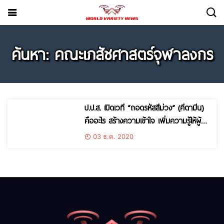
ค้นหา: คณะเภสัชศาสตร์จุฬาลงกร
ป.ป.ส. เปิดเวที “ถอดรหัสสีม่วง” (คีตามีน)
คืออะไร สร้างความเข้าใจ เพิ่มความรู้ให้ผู้
ปฏิบัติงาน
03 ธ.ค. 2020