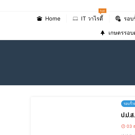
hot
Home
IT วาไรตี้
รอบร
เกษตรรอบต
รอบรั้ว
ป.ป.ส.
03 ธ