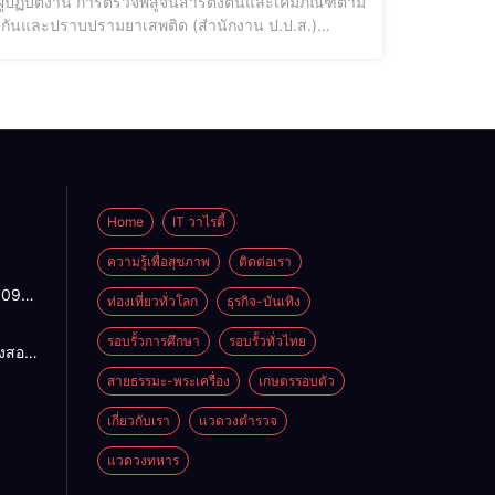
้ผู้ปฏิบัติงาน การตรวจพิสูจน์สารตั้งต้นและเคมีภัณฑ์ตาม
งกันและปราบปรามยาเสพติด (สำนักงาน ป.ป.ส.)
 ไชยมงคล เลขาธิการคณะกรรมการป้องกันและปราบปรามยา
Home
IT วาไรตี้
ความรู้เพื่อสุขภาพ
ติดต่อเรา
1095
ท่องเที่ยวทั่วโลก
ธุรกิจ-บันเทิง
ปกติ
พาน
รอบรั้วการศึกษา
รอบรั้วทั่วไทย
องสอน
ดจาก
ฯ แก้
สายธรรมะ-พระเครื่อง
เกษตรรอบตัว
้ว่าฯ
ำ
สั่ง
น
เกี่ยวกับเรา
แวดวงตำรวจ
4
อมปลด
แวดวงทหาร
าย