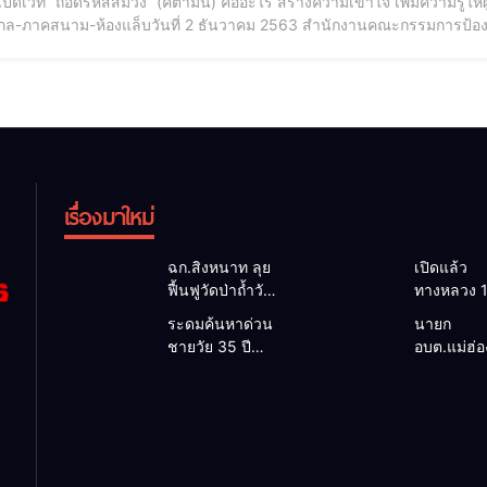
เปิดเวที “ถอดรหัสสีม่วง” (คีตามีน) คืออะไร สร้างความเข้าใจ เพิ่มความรู้ให
กล-ภาคสนาม-ห้องแล็บวันที่ 2 ธันวาคม 2563 สำนักงานคณะกรรมการป้อ
งยุติธรรม จัดสัมมนา เรื่อง “ถอดรหัสสีม่วง” (คีตามีน) โดย นายวิชัย
 มอบหมายให้ พ.ต.ท.ไพศิษฎ์ ส
เรื่องมาใหม่
ฉก.สิงหนาท ลุย
เปิดแล้ว
ฟื้นฟูวัดป่าถ้ำวัว
ทางหลวง 
ระดมกำลัง
ผ่านได้ตาม
ระดมค้นหาด่วน
นายก
เคลียร์ใต้สะพาน
หลังคอสะ
ชายวัย 35 ปี
อบต.แม่ฮ่
ซ่อมคอสะพาน
แม่สุยะขา
สูญหายปริศนา
ยื่นถึงนายก
1095 ช่วยชาว
น้ำป่า รองผู
ริมลำน้ำยวม
วิกฤตแม่น้
บ้านฝ่าวิกฤต
แม่ฮ่องสอน 
แม่ลาน้อย เปิด
สาละวินป
น้ำป่าหลาก
เฝ้าระวัง 2
ศูนย์ช่วยเหลือ
เปื้อน พร้
ชั่วโมง
เร่งค้นหาทั้งทาง
ล็อกกฎหม
น้ำและทางบก
พัฒนา