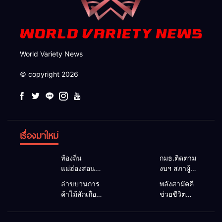
World Variety News
© copyright 2026
เรื่องมาใหม่
ท้องถิ่น
กมธ.ติดตาม
แม่ฮ่องสอน
งบฯ สภาผู้
สะท้อนเสียง
แทนฯ ลง
ล่าขบวนการ
พลังสามัคคี
ประชาชน นา
แม่สะเรียง ถก
ค้าไม้สักเถื่อน
ช่วยชีวิต
ยกฯ อบต.-
แนวทาง
ซุกป่าริมห้วย
ทพ.36 ผนึก
กำนัน ยื่น
บริหารงบ
แม่ลาน้อย เจอ
ชาวบ้าน ดึง
หนังสือถึง
ประมาณ เร่ง