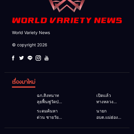
World Variety News
© copyright 2026
เรื่องมาใหม่
ฉก.สิงหนาท
เปิดแล้ว
ลุยฟื้นฟูวัดป่า
ทางหลวง
ถ้ำวัว ระดม
1095 ผ่านได้
ระดมค้นหา
นายก
กำลังเคลียร์
ตามปกติ หลัง
ด่วน ชายวัย
อบต.แม่ฮ่องสอน
ใต้สะพาน
คอสะพานแม่
35 ปี สูญหาย
ยื่นถึงนายกฯ
ซ่อมคอ
สุยะขาดจาก
ปริศนาริมลำ
แก้วิกฤตแม่น้ำ
สะพาน 1095
น้ำป่า รองผู้