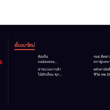
เรื่องมาใหม่
ท้องถิ่น
กมธ.ติดต
แม่ฮ่องสอน
สภาผู้แทน
สะท้อนเสียง
แม่สะเรียง
ล่าขบวนการค้า
พลังสามัคค
ประชาชน นา
แนวทางบร
ไม้สักเถื่อน ซุก
ชีวิต ทพ.3
ยกฯ อบต.-กำนัน
งบประมาณ 
ป่าริมห้วย
ชาวบ้าน ด
ยื่นหนังสือถึง
พัฒนาพื้นที
แม่ลาน้อย เจอไม้
กระบะตกข
กมธ.งบฯ สภาฯ
ท่องเที่ยว 3
แปรรูป 33 แผ่น
ทางสำเร็จ
ขอหนุนงบ
อำเภอชาย
ผอ.ส่วนป้องกันฯ
สะท้อนน้ำ
พัฒนาถนน
สจป.ที่
ชายแดน
แหล่งน้ำ และ
1แม่ฮ่องสอน สั่ง
แม่ฮ่องสอ
ท่องเที่ยว