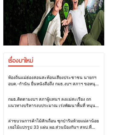
เรื่องมาใหม่
Home
รอบรั้วทั่วไทย
ท้องถิ่นแม่ฮ่องสอนสะท้อนเสียงประชาชน นายกฯ
อบต.-กำนัน ยื่นหนังสือถึง กมธ.งบฯ สภาฯ ขอหนุน
งบพัฒนาถนน แหล่งน้ำ และท่องเที่ยว
Home
รอบรั้วทั่วไทย
กมธ.ติดตามงบฯ สภาผู้แทนฯ ลงแม่สะเรียง ถก
แนวทางบริหารงบประมาณ เร่งพัฒนาพื้นที่ หนุน
ท่องเที่ยว 3 อำเภอชายแดน
Home
รอบรั้วทั่วไทย
ล่าขบวนการค้าไม้สักเถื่อน ซุกป่าริมห้วยแม่ลาน้อย
เจอไม้แปรรูป 33 แผ่น ผอ.ส่วนป้องกันฯ สจป.ที่
1แม่ฮ่องสอน สั่งกวาดล้างถึงต้นตอ นายทุนต่าง