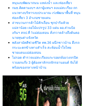
หนุนงบพัฒนาถนน แหล่งน้ำ และท่องเที่ยว
กมธ.ติดตามงบฯ สภาผู้แทนฯ ลงแม่สะเรียง ถก
แนวทางบริหารงบประมาณ เร่งพัฒนาพื้นที่ หนุน
ท่องเที่ยว 3 อำเภอชายแดน
ล่าขบวนการค้าไม้สักเถื่อน ซุกป่าริมห้วย
แม่ลาน้อย เจอไม้แปรรูป 33 แผ่น ผอ.ส่วนป้อ
งกันฯ สจป.ที่ 1แม่ฮ่องสอน สั่งกวาดล้างถึงต้นตอ
นายทุนต่างจังหวัด
พลังสามัคคีช่วยชีวิต ทพ.36 ผนึกชาวบ้าน ดึงรถ
กระบะตกข้างทางสำเร็จ สะท้อนน้ำใจไทย
ชายแดนแม่ฮ่องสอน
ไม่รอด ตำรวจแม่สะเรียงแกะรอยกล้องวงจรปิด
รวบยกแก๊ง 3 ผู้ต้องหาลักรถจักรยานยนต์ จับได้
พร้อมของกลางหน้าบ้าน