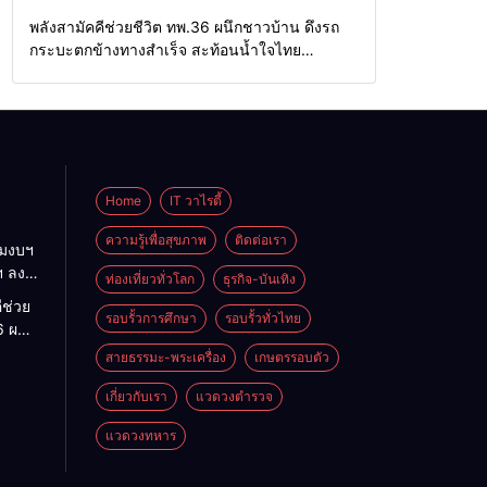
จังหวัด
Home
แวดวงทหาร
พลังสามัคคีช่วยชีวิต ทพ.36 ผนึกชาวบ้าน ดึงรถ
กระบะตกข้างทางสำเร็จ สะท้อนน้ำใจไทย
ชายแดนแม่ฮ่องสอน
Home
IT วาไรตี้
ความรู้เพื่อสุขภาพ
ติดต่อเรา
ามงบฯ
ฯ ลง
ท่องเที่ยวทั่วโลก
ธุรกิจ-บันเทิง
 ถก
ีช่วย
ิหาร
รอบรั้วการศึกษา
รอบรั้วทั่วไทย
6 ผนึก
เร่ง
ึงรถ
สายธรรมะ-พระเครื่อง
เกษตรรอบตัว
่ หนุน
้าง
เกี่ยวกับเรา
แวดวงตำรวจ
แดน
ใจไทย
แวดวงทหาร
น