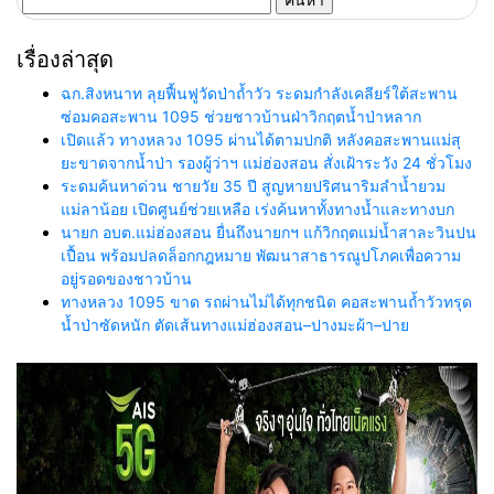
สำหรับ:
เรื่องล่าสุด
ฉก.สิงหนาท ลุยฟื้นฟูวัดป่าถ้ำวัว ระดมกำลังเคลียร์ใต้สะพาน
ซ่อมคอสะพาน 1095 ช่วยชาวบ้านฝ่าวิกฤตน้ำป่าหลาก
เปิดแล้ว ทางหลวง 1095 ผ่านได้ตามปกติ หลังคอสะพานแม่สุ
ยะขาดจากน้ำป่า รองผู้ว่าฯ แม่ฮ่องสอน สั่งเฝ้าระวัง 24 ชั่วโมง
ระดมค้นหาด่วน ชายวัย 35 ปี สูญหายปริศนาริมลำน้ำยวม
แม่ลาน้อย เปิดศูนย์ช่วยเหลือ เร่งค้นหาทั้งทางน้ำและทางบก
นายก อบต.แม่ฮ่องสอน ยื่นถึงนายกฯ แก้วิกฤตแม่น้ำสาละวินปน
เปื้อน พร้อมปลดล็อกกฎหมาย พัฒนาสาธารณูปโภคเพื่อความ
อยู่รอดของชาวบ้าน
ทางหลวง 1095 ขาด รถผ่านไม่ได้ทุกชนิด คอสะพานถ้ำวัวทรุด
น้ำป่าซัดหนัก ตัดเส้นทางแม่ฮ่องสอน–ปางมะผ้า–ปาย