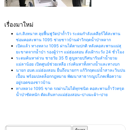
เรื่องมาใหม่
ฉก.สิงหนาท ลุยฟื้นฟูวัดป่าถ้ำวัว ระดมกำลังเคลียร์ใต้สะพาน
ซ่อมคอสะพาน 1095 ช่วยชาวบ้านฝ่าวิกฤตน้ำป่าหลาก
เปิดแล้ว ทางหลวง 1095 ผ่านได้ตามปกติ หลังคอสะพานแม่สุ
ยะขาดจากน้ำป่า รองผู้ว่าฯ แม่ฮ่องสอน สั่งเฝ้าระวัง 24 ชั่วโมง
ระดมค้นหาด่วน ชายวัย 35 ปี สูญหายปริศนาริมลำน้ำยวม
แม่ลาน้อย เปิดศูนย์ช่วยเหลือ เร่งค้นหาทั้งทางน้ำและทางบก
นายก อบต.แม่ฮ่องสอน ยื่นถึงนายกฯ แก้วิกฤตแม่น้ำสาละวินปน
เปื้อน พร้อมปลดล็อกกฎหมาย พัฒนาสาธารณูปโภคเพื่อความ
อยู่รอดของชาวบ้าน
ทางหลวง 1095 ขาด รถผ่านไม่ได้ทุกชนิด คอสะพานถ้ำวัวทรุด
น้ำป่าซัดหนัก ตัดเส้นทางแม่ฮ่องสอน–ปางมะผ้า–ปาย
ค้นหา