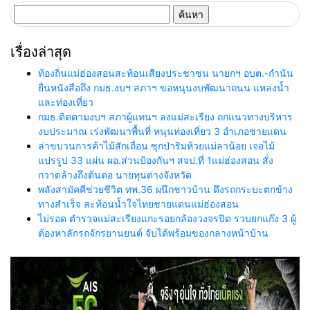
ค้นหา
สำหรับ:
เรื่องล่าสุด
ท้องถิ่นแม่ฮ่องสอนสะท้อนเสียงประชาชน นายกฯ อบต.-กำนัน
ยื่นหนังสือถึง กมธ.งบฯ สภาฯ ขอหนุนงบพัฒนาถนน แหล่งน้ำ
และท่องเที่ยว
กมธ.ติดตามงบฯ สภาผู้แทนฯ ลงแม่สะเรียง ถกแนวทางบริหาร
งบประมาณ เร่งพัฒนาพื้นที่ หนุนท่องเที่ยว 3 อำเภอชายแดน
ล่าขบวนการค้าไม้สักเถื่อน ซุกป่าริมห้วยแม่ลาน้อย เจอไม้
แปรรูป 33 แผ่น ผอ.ส่วนป้องกันฯ สจป.ที่ 1แม่ฮ่องสอน สั่ง
กวาดล้างถึงต้นตอ นายทุนต่างจังหวัด
พลังสามัคคีช่วยชีวิต ทพ.36 ผนึกชาวบ้าน ดึงรถกระบะตกข้าง
ทางสำเร็จ สะท้อนน้ำใจไทยชายแดนแม่ฮ่องสอน
ไม่รอด ตำรวจแม่สะเรียงแกะรอยกล้องวงจรปิด รวบยกแก๊ง 3 ผู้
ต้องหาลักรถจักรยานยนต์ จับได้พร้อมของกลางหน้าบ้าน