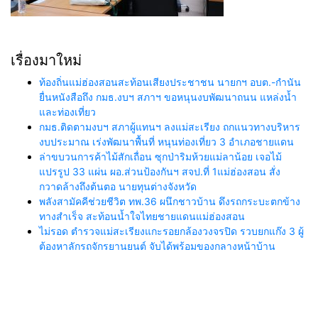
เรื่องมาใหม่
ท้องถิ่นแม่ฮ่องสอนสะท้อนเสียงประชาชน นายกฯ อบต.-กำนัน
ยื่นหนังสือถึง กมธ.งบฯ สภาฯ ขอหนุนงบพัฒนาถนน แหล่งน้ำ
และท่องเที่ยว
กมธ.ติดตามงบฯ สภาผู้แทนฯ ลงแม่สะเรียง ถกแนวทางบริหาร
งบประมาณ เร่งพัฒนาพื้นที่ หนุนท่องเที่ยว 3 อำเภอชายแดน
ล่าขบวนการค้าไม้สักเถื่อน ซุกป่าริมห้วยแม่ลาน้อย เจอไม้
แปรรูป 33 แผ่น ผอ.ส่วนป้องกันฯ สจป.ที่ 1แม่ฮ่องสอน สั่ง
กวาดล้างถึงต้นตอ นายทุนต่างจังหวัด
พลังสามัคคีช่วยชีวิต ทพ.36 ผนึกชาวบ้าน ดึงรถกระบะตกข้าง
ทางสำเร็จ สะท้อนน้ำใจไทยชายแดนแม่ฮ่องสอน
ไม่รอด ตำรวจแม่สะเรียงแกะรอยกล้องวงจรปิด รวบยกแก๊ง 3 ผู้
ต้องหาลักรถจักรยานยนต์ จับได้พร้อมของกลางหน้าบ้าน