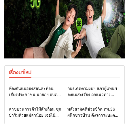
เรื่องมาใหม่
Home
รอบรั้วทั่วไทย
Home
รอบรั้วทั่วไทย
ท้องถิ่นแม่ฮ่องสอนสะท้อน
กมธ.ติดตามงบฯ สภาผู้แทนฯ
เสียงประชาชน นายกฯ อบต.-
ลงแม่สะเรียง ถกแนวทาง
กำนัน ยื่นหนังสือถึง กมธ.งบฯ
บริหารงบประมาณ เร่งพัฒนา
สภาฯ ขอหนุนงบพัฒนาถนน
พื้นที่ หนุนท่องเที่ยว 3 อำเภอ
Home
รอบรั้วทั่วไทย
Home
แวดวงทหาร
ล่าขบวนการค้าไม้สักเถื่อน ซุก
พลังสามัคคีช่วยชีวิต ทพ.36
แหล่งน้ำ และท่องเที่ยว
ชายแดน
ป่าริมห้วยแม่ลาน้อย เจอไม้
ผนึกชาวบ้าน ดึงรถกระบะตก
แปรรูป 33 แผ่น ผอ.ส่วนป้อ
ข้างทางสำเร็จ สะท้อนน้ำใจ
งกันฯ สจป.ที่ 1แม่ฮ่องสอน สั่ง
ไทยชายแดนแม่ฮ่องสอน