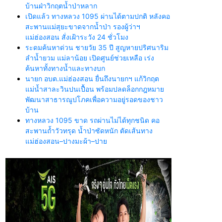
บ้านฝ่าวิกฤตน้ำป่าหลาก
เปิดแล้ว ทางหลวง 1095 ผ่านได้ตามปกติ หลังคอ
สะพานแม่สุยะขาดจากน้ำป่า รองผู้ว่าฯ
แม่ฮ่องสอน สั่งเฝ้าระวัง 24 ชั่วโมง
ระดมค้นหาด่วน ชายวัย 35 ปี สูญหายปริศนาริม
ลำน้ำยวม แม่ลาน้อย เปิดศูนย์ช่วยเหลือ เร่ง
ค้นหาทั้งทางน้ำและทางบก
นายก อบต.แม่ฮ่องสอน ยื่นถึงนายกฯ แก้วิกฤต
แม่น้ำสาละวินปนเปื้อน พร้อมปลดล็อกกฎหมาย
พัฒนาสาธารณูปโภคเพื่อความอยู่รอดของชาว
บ้าน
ทางหลวง 1095 ขาด รถผ่านไม่ได้ทุกชนิด คอ
สะพานถ้ำวัวทรุด น้ำป่าซัดหนัก ตัดเส้นทาง
แม่ฮ่องสอน–ปางมะผ้า–ปาย