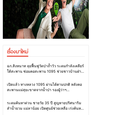
เรื่องมาใหม่
Home
แวดวงทหาร
ฉก.สิงหนาท ลุยฟื้นฟูวัดป่าถ้ำวัว ระดมกำลังเคลียร์
ใต้สะพาน ซ่อมคอสะพาน 1095 ช่วยชาวบ้านฝ่า
วิกฤตน้ำป่าหลาก
Home
รอบรั้วทั่วไทย
เปิดแล้ว ทางหลวง 1095 ผ่านได้ตามปกติ หลังคอ
สะพานแม่สุยะขาดจากน้ำป่า รองผู้ว่าฯ
แม่ฮ่องสอน สั่งเฝ้าระวัง 24 ชั่วโมง
Home
รอบรั้วทั่วไทย
ระดมค้นหาด่วน ชายวัย 35 ปี สูญหายปริศนาริม
ลำน้ำยวม แม่ลาน้อย เปิดศูนย์ช่วยเหลือ เร่งค้นหา
ทั้งทางน้ำและทางบก