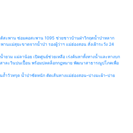
ยร์ใต้สะพาน ซ่อมคอสะพาน 1095 ช่วยชาวบ้านฝ่าวิกฤตน้ำป่าหลาก
นแม่สุยะขาดจากน้ำป่า รองผู้ว่าฯ แม่ฮ่องสอน สั่งเฝ้าระวัง 24
ำยวม แม่ลาน้อย เปิดศูนย์ช่วยเหลือ เร่งค้นหาทั้งทางน้ำและทางบก
น้ำสาละวินปนเปื้อน พร้อมปลดล็อกกฎหมาย พัฒนาสาธารณูปโภคเพื่อ
้ำวัวทรุด น้ำป่าซัดหนัก ตัดเส้นทางแม่ฮ่องสอน–ปางมะผ้า–ปาย