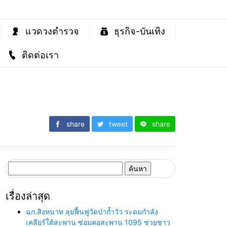
แวดวงตำรวจ
ธุรกิจ-บันเทิง
ติดต่อเรา
share
tweet
share
ค้นหา
สำหรับ:
เรื่องล่าสุด
ฉก.สิงหนาท ลุยฟื้นฟูวัดป่าถ้ำวัว ระดมกำลัง
เคลียร์ใต้สะพาน ซ่อมคอสะพาน 1095 ช่วยชาว