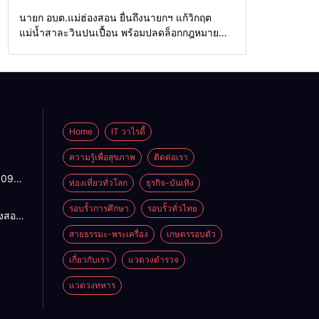
Home
รอบรั้วทั่วไทย
นายก อบต.แม่ฮ่องสอน ยื่นถึงนายกฯ แก้วิกฤต
แม่น้ำสาละวินปนเปื้อน พร้อมปลดล็อกกฎหมาย
พัฒนาสาธารณูปโภคเพื่อความอยู่รอดของชาว
บ้าน
Home
IT วาไรตี้
ความรู้เพื่อสุขภาพ
ติดต่อเรา
1095
ท่องเที่ยวทั่วโลก
ธุรกิจ-บันเทิง
ปกติ
พาน
รอบรั้วการศึกษา
รอบรั้วทั่วไทย
องสอน
ดจาก
ฯ แก้
สายธรรมะ-พระเครื่อง
เกษตรรอบตัว
้ว่าฯ
ำ
สั่ง
น
เกี่ยวกับเรา
แวดวงตำรวจ
4
อมปลด
แวดวงทหาร
าย