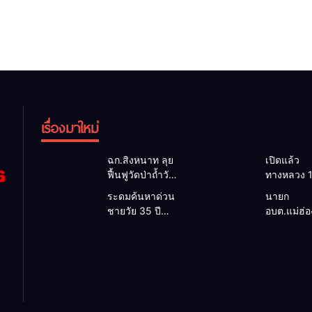
เรื่องมาใหม่
ฉก.สิงหนาท ลุย
เปิดแล้ว
ฟื้นฟูวัดป่าถ้ำวัว
ทางหลวง 
ระดมกำลัง
ผ่านได้ตาม
ระดมค้นหาด่วน
นายก
เคลียร์ใต้สะพาน
หลังคอสะ
ชายวัย 35 ปี
อบต.แม่ฮ่
ซ่อมคอสะพาน
แม่สุยะขา
สูญหายปริศนา
ยื่นถึงนายก
1095 ช่วยชาว
น้ำป่า รองผู
ริมลำน้ำยวม
วิกฤตแม่น้
บ้านฝ่าวิกฤต
แม่ฮ่องสอน 
แม่ลาน้อย เปิด
สาละวินป
น้ำป่าหลาก
เฝ้าระวัง 2
ศูนย์ช่วยเหลือ
เปื้อน พร้
ชั่วโมง
เร่งค้นหาทั้งทาง
ล็อกกฎหม
น้ำและทางบก
พัฒนา